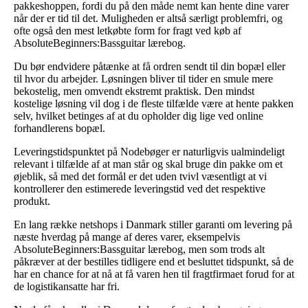
pakkeshoppen, fordi du på den måde nemt kan hente dine varer
når der er tid til det. Muligheden er altså særligt problemfri, og
ofte også den mest letkøbte form for fragt ved køb af
AbsoluteBeginners:Bassguitar lærebog.
Du bør endvidere påtænke at få ordren sendt til din bopæl eller
til hvor du arbejder. Løsningen bliver til tider en smule mere
bekostelig, men omvendt ekstremt praktisk. Den mindst
kostelige løsning vil dog i de fleste tilfælde være at hente pakken
selv, hvilket betinges af at du opholder dig lige ved online
forhandlerens bopæl.
Leveringstidspunktet på Nodebøger er naturligvis ualmindeligt
relevant i tilfælde af at man står og skal bruge din pakke om et
øjeblik, så med det formål er det uden tvivl væsentligt at vi
kontrollerer den estimerede leveringstid ved det respektive
produkt.
En lang række netshops i Danmark stiller garanti om levering på
næste hverdag på mange af deres varer, eksempelvis
AbsoluteBeginners:Bassguitar lærebog, men som trods alt
påkræver at der bestilles tidligere end et besluttet tidspunkt, så de
har en chance for at nå at få varen hen til fragtfirmaet forud for at
de logistikansatte har fri.