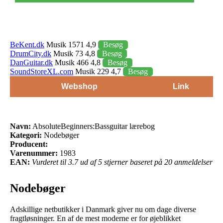
BeKent.dk
Musik 1571 4,9
Besøg
DrumCity.dk
Musik 73 4,8
Besøg
DanGuitar.dk
Musik 466 4,8
Besøg
SoundStoreXL.com
Musik 229 4,7
Besøg
Webshop
Link
Navn:
AbsoluteBeginners:Bassguitar lærebog
Kategori:
Nodebøger
Producent:
Varenummer:
1983
EAN:
Vurderet til 3.7 ud af 5 stjerner baseret på 20 anmeldelser
Nodebøger
Adskillige netbutikker i Danmark giver nu om dage diverse
fragtløsninger. En af de mest moderne er for øjeblikket