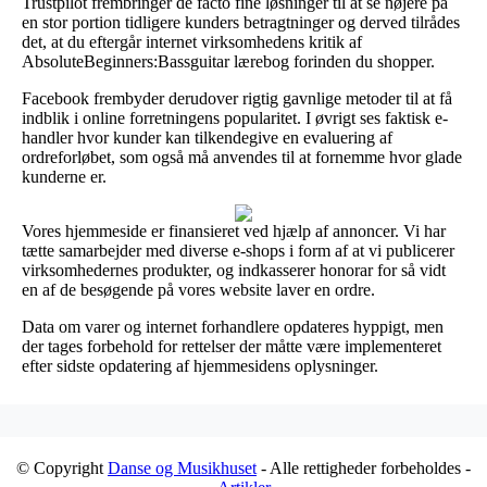
Trustpilot frembringer de facto fine løsninger til at se nøjere på
en stor portion tidligere kunders betragtninger og derved tilrådes
det, at du eftergår internet virksomhedens kritik af
AbsoluteBeginners:Bassguitar lærebog forinden du shopper.
Facebook frembyder derudover rigtig gavnlige metoder til at få
indblik i online forretningens popularitet. I øvrigt ses faktisk e-
handler hvor kunder kan tilkendegive en evaluering af
ordreforløbet, som også må anvendes til at fornemme hvor glade
kunderne er.
Vores hjemmeside er finansieret ved hjælp af annoncer. Vi har
tætte samarbejder med diverse e-shops i form af at vi publicerer
virksomhedernes produkter, og indkasserer honorar for så vidt
en af de besøgende på vores website laver en ordre.
Data om varer og internet forhandlere opdateres hyppigt, men
der tages forbehold for rettelser der måtte være implementeret
efter sidste opdatering af hjemmesidens oplysninger.
© Copyright
Danse og Musikhuset
- Alle rettigheder forbeholdes -