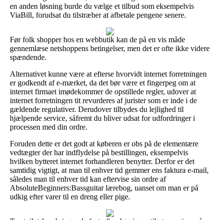
en anden løsning burde du vælge et tilbud som eksempelvis
ViaBill, forudsat du tilstræber at afbetale pengene senere.
Før folk shopper hos en webbutik kan de på en vis måde
gennemlæse netshoppens betingelser, men det er ofte ikke videre
spændende.
Alternativet kunne være at efterse hvorvidt internet forretningen
er godkendt af e-mærket, da det bør være et fingerpeg om at
internet firmaet imødekommer de opstillede regler, udover at
internet forretningen tit revurderes af jurister som er inde i de
gældende regulativer. Derudover tilbydes du lejlighed til
hjælpende service, såfremt du bliver udsat for udfordringer i
processen med din ordre.
Foruden dette er det godt at køberen er obs på de elementære
vedtægter der har indflydelse på bestillingen, eksempelvis
hvilken bytteret internet forhandleren benytter. Derfor er det
samtidig vigtigt, at man til enhver tid gemmer ens faktura e-mail,
således man til enhver tid kan eftervise sin ordre af
AbsoluteBeginners:Bassguitar lærebog, uanset om man er på
udkig efter varer til en dreng eller pige.