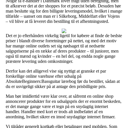
Nogle få e-handler i Danmark lover fragt uden beregning, men
tit afkræver det at der shoppes for et præcist beløb. Desuden bør
man beslutte sig for den billigste leveringsmodel, hvilket i mange
tilfælde – uanset om man er i Silkeborg, Middelfart eller Vojens
– vil blive at få leveret din bestilling til et afhentningssted.
Det er jo efterhånden virkelig ligetil for købere at finde de bedste
priser i blandt diverse forretninger på nettet, og med det motiv
har mange online outlets set sig nødsaget til at nedsætte
salgspriserne på en række af deres produkter – til juniorer, men
også til mænd og kvinder – en hel del, og endda nogle gange
præstere levering uden omkostninger.
Derfor kan det alligevel vise sig nyttigt at granske et par
forskellige online varehuse efter udsalg på
AbsoluteBeginners:Bassguitar lærebog før du bestiller, sådan at
du er usvigeligt sikker på at antage den prisbilligste pris.
Man bør imidlertid være klar over, at såfremt en online shop
annoncerer produkter for en udsalgspris der er enormt beskeden,
er det mange gange være et tegn på en snydagtig internet
handler. Handler med kort er trods alt indbefattet af en
anordning, hvilket sikrer en imod snydagtige internet firmaer.
Vi tilråder generelt kortkøb eller betalinger med mobilen. Som