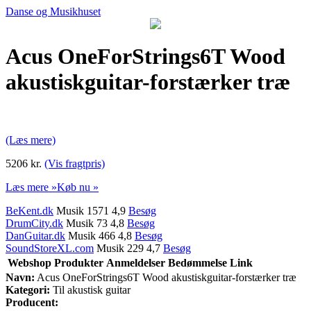
Danse og Musikhuset
Acus OneForStrings6T Wood
akustiskguitar-forstærker træ
(Læs mere)
5206 kr.
(Vis fragtpris)
Læs mere »
Køb nu »
BeKent.dk
Musik 1571 4,9
Besøg
DrumCity.dk
Musik 73 4,8
Besøg
DanGuitar.dk
Musik 466 4,8
Besøg
SoundStoreXL.com
Musik 229 4,7
Besøg
Webshop
Produkter
Anmeldelser
Bedømmelse
Link
Navn:
Acus OneForStrings6T Wood akustiskguitar-forstærker træ
Kategori:
Til akustisk guitar
Producent: