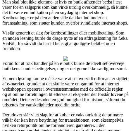
Man skal blot ikke glemme, at hvis en butik afhænder bedst i test
varer for en salgspris som kan virke utrolig overkommelig, så kunne
det tit være en indikation på en snydagtig internet shop.
Kortbetalinger er på den anden side dækket ind under en
foranstaltning, som støtter kunden overfor svindlende internet shops.
Vi slår generelt et slag for kortbestillinger eller mobilbetaling. Som
en anden løsning burde du drage nytte af en afdragsløsning fra f.eks.
ViaBill, for så vidt du har til hensigt at godtgøre beløbet ude i
fremtiden.
Forud for at folk handler på en e-butik burde de ideelt set overveje
butikkens handelsbetingelser, dog er det gerne ikke særlig morsomt.
En nem løsning kunne måske være at se hvorvidt e-firmaet er støttet
af e-mærket, grundet at det skulle være en garanti for at internet
webshoppen opererer i overensstemmelse med de officielle regler,
og at online forretningen tit efterses af eksperter der forstår lovene på
området. Dette er desuden en god mulighed for bistand, såfremt du
udsættes for vanskeligheder med din ordre.
Derudover slår vi et slag for at køber er vaks omkring de primære
vilkår der kan have betydning for transaktionen, som eksempelvis
hvilken returpolitik online forhandleren garanterer. I den
sammenhæng er det ligeledes vigtigt, at man altid opbevarer ens