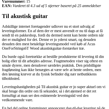
Varenummer:
15
EAN:
Vurderet til 4.3 ud af 5 stjerner baseret på 25 anmeldelser
Til akustisk guitar
Adskillige internet foretagender udlover nu et stort udvalg af
leveringsformer. En af dem der er mest anvendt er nu til dags at få
sendt til en pakkeshop, fordi du dermed nemt kan hente ordren når
der er mulighed for det. Denne er jo yderst smart, og desuden
desuden den mest betalelige leveringsmodel ved køb af Acus
OneForStrings6T Wood akustiskguitar-forstærker træ.
Du burde også foretrække at bestille produkterne til levering til din
bolig eller til dit arbejdes adresse. Fragtmetoden viser sig oftest en
smule dyrere, men derudover særdeles praktisk. Den prisbilligste
fragtløsning kan ikke benægtes at være selv at hente ordren, men
den løsning kræver at du fysisk befinder dig nær netbutikkens
tilholdssted.
Leveringshastigheden på Til akustisk guitar er jo super aktuel om vi
skal bruge din ordre om få sekunder, så i det øjemed er det ret
fornuftigt at man ser den estimerede leveringstid ved den
vedkommende vare.
En hel del online forretninger annoncerer dag-til-dag levering på de