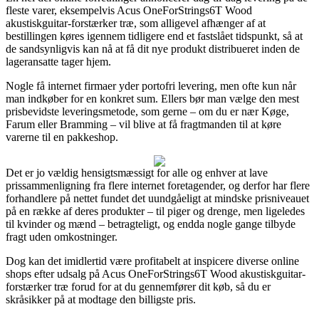
fleste varer, eksempelvis Acus OneForStrings6T Wood
akustiskguitar-forstærker træ, som alligevel afhænger af at
bestillingen køres igennem tidligere end et fastslået tidspunkt, så at
de sandsynligvis kan nå at få dit nye produkt distribueret inden de
lageransatte tager hjem.
Nogle få internet firmaer yder portofri levering, men ofte kun når
man indkøber for en konkret sum. Ellers bør man vælge den mest
prisbevidste leveringsmetode, som gerne – om du er nær Køge,
Farum eller Bramming – vil blive at få fragtmanden til at køre
varerne til en pakkeshop.
Det er jo vældig hensigtsmæssigt for alle og enhver at lave
prissammenligning fra flere internet foretagender, og derfor har flere
forhandlere på nettet fundet det uundgåeligt at mindske prisniveauet
på en række af deres produkter – til piger og drenge, men ligeledes
til kvinder og mænd – betragteligt, og endda nogle gange tilbyde
fragt uden omkostninger.
Dog kan det imidlertid være profitabelt at inspicere diverse online
shops efter udsalg på Acus OneForStrings6T Wood akustiskguitar-
forstærker træ forud for at du gennemfører dit køb, så du er
skråsikker på at modtage den billigste pris.