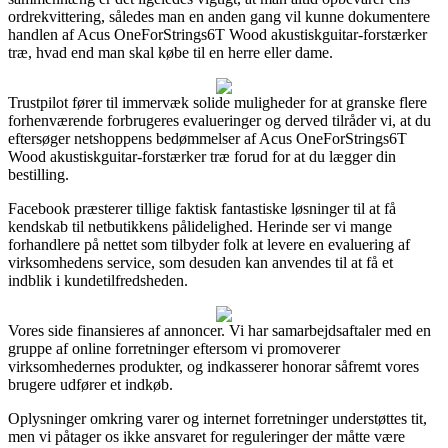
ordrekvittering, således man en anden gang vil kunne dokumentere
handlen af Acus OneForStrings6T Wood akustiskguitar-forstærker
træ, hvad end man skal købe til en herre eller dame.
Trustpilot fører til immervæk solide muligheder for at granske flere
forhenværende forbrugeres evalueringer og derved tilråder vi, at du
eftersøger netshoppens bedømmelser af Acus OneForStrings6T
Wood akustiskguitar-forstærker træ forud for at du lægger din
bestilling.
Facebook præsterer tillige faktisk fantastiske løsninger til at få
kendskab til netbutikkens pålidelighed. Herinde ser vi mange
forhandlere på nettet som tilbyder folk at levere en evaluering af
virksomhedens service, som desuden kan anvendes til at få et
indblik i kundetilfredsheden.
Vores side finansieres af annoncer. Vi har samarbejdsaftaler med en
gruppe af online forretninger eftersom vi promoverer
virksomhedernes produkter, og indkasserer honorar såfremt vores
brugere udfører et indkøb.
Oplysninger omkring varer og internet forretninger understøttes tit,
men vi påtager os ikke ansvaret for reguleringer der måtte være