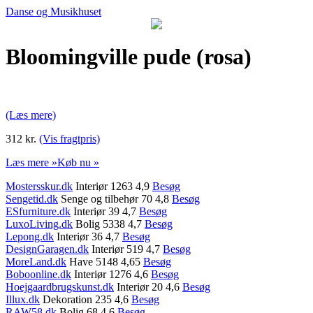
Danse og Musikhuset
Bloomingville pude (rosa)
(Læs mere)
312 kr.
(Vis fragtpris)
Læs mere »
Køb nu »
Mostersskur.dk
Interiør 1263 4,9
Besøg
Sengetid.dk
Senge og tilbehør 70 4,8
Besøg
ESfurniture.dk
Interiør 39 4,7
Besøg
LuxoLiving.dk
Bolig 5338 4,7
Besøg
Lepong.dk
Interiør 36 4,7
Besøg
DesignGaragen.dk
Interiør 519 4,7
Besøg
MoreLand.dk
Have 5148 4,65
Besøg
Boboonline.dk
Interiør 1276 4,6
Besøg
Hoejgaardbrugskunst.dk
Interiør 20 4,6
Besøg
Illux.dk
Dekoration 235 4,6
Besøg
RAW58.dk
Bolig 68 4,6
Besøg