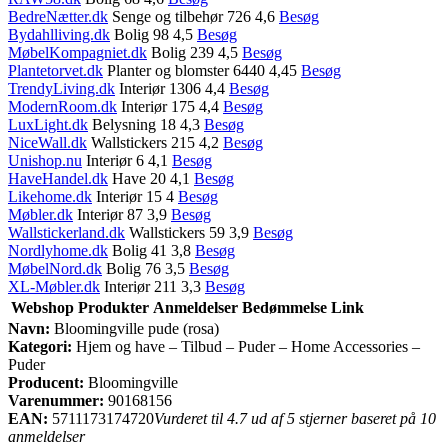
BedreNætter.dk
Senge og tilbehør 726 4,6
Besøg
Bydahlliving.dk
Bolig 98 4,5
Besøg
MøbelKompagniet.dk
Bolig 239 4,5
Besøg
Plantetorvet.dk
Planter og blomster 6440 4,45
Besøg
TrendyLiving.dk
Interiør 1306 4,4
Besøg
ModernRoom.dk
Interiør 175 4,4
Besøg
LuxLight.dk
Belysning 18 4,3
Besøg
NiceWall.dk
Wallstickers 215 4,2
Besøg
Unishop.nu
Interiør 6 4,1
Besøg
HaveHandel.dk
Have 20 4,1
Besøg
Likehome.dk
Interiør 15 4
Besøg
Møbler.dk
Interiør 87 3,9
Besøg
Wallstickerland.dk
Wallstickers 59 3,9
Besøg
Nordlyhome.dk
Bolig 41 3,8
Besøg
MøbelNord.dk
Bolig 76 3,5
Besøg
XL-Møbler.dk
Interiør 211 3,3
Besøg
Webshop
Produkter
Anmeldelser
Bedømmelse
Link
Navn:
Bloomingville pude (rosa)
Kategori:
Hjem og have – Tilbud – Puder – Home Accessories –
Puder
Producent:
Bloomingville
Varenummer:
90168156
EAN:
5711173174720
Vurderet til 4.7 ud af 5 stjerner baseret på 10
anmeldelser