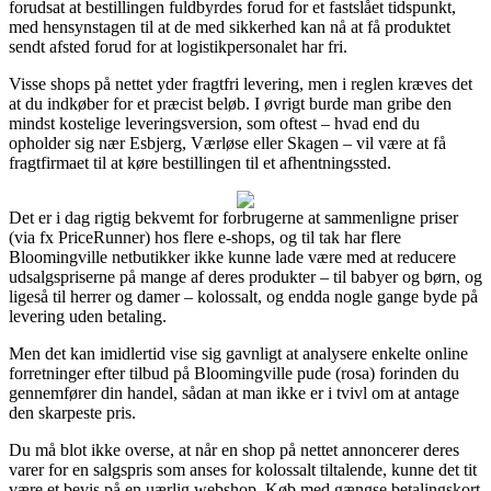
forudsat at bestillingen fuldbyrdes forud for et fastslået tidspunkt,
med hensynstagen til at de med sikkerhed kan nå at få produktet
sendt afsted forud for at logistikpersonalet har fri.
Visse shops på nettet yder fragtfri levering, men i reglen kræves det
at du indkøber for et præcist beløb. I øvrigt burde man gribe den
mindst kostelige leveringsversion, som oftest – hvad end du
opholder sig nær Esbjerg, Værløse eller Skagen – vil være at få
fragtfirmaet til at køre bestillingen til et afhentningssted.
Det er i dag rigtig bekvemt for forbrugerne at sammenligne priser
(via fx PriceRunner) hos flere e-shops, og til tak har flere
Bloomingville netbutikker ikke kunne lade være med at reducere
udsalgspriserne på mange af deres produkter – til babyer og børn, og
ligeså til herrer og damer – kolossalt, og endda nogle gange byde på
levering uden betaling.
Men det kan imidlertid vise sig gavnligt at analysere enkelte online
forretninger efter tilbud på Bloomingville pude (rosa) forinden du
gennemfører din handel, sådan at man ikke er i tvivl om at antage
den skarpeste pris.
Du må blot ikke overse, at når en shop på nettet annoncerer deres
varer for en salgspris som anses for kolossalt tiltalende, kunne det tit
være et bevis på en uærlig webshop. Køb med gængse betalingskort