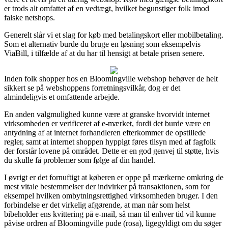
er trods alt omfattet af en vedtægt, hvilket begunstiger folk imod
falske netshops.
Generelt slår vi et slag for køb med betalingskort eller mobilbetaling.
Som et alternativ burde du bruge en løsning som eksempelvis
ViaBill, i tilfælde af at du har til hensigt at betale prisen senere.
Inden folk shopper hos en Bloomingville webshop behøver de helt
sikkert se på webshoppens forretningsvilkår, dog er det
almindeligvis et omfattende arbejde.
En anden valgmulighed kunne være at granske hvorvidt internet
virksomheden er verificeret af e-mærket, fordi det burde være en
antydning af at internet forhandleren efterkommer de opstillede
regler, samt at internet shoppen hyppigt føres tilsyn med af fagfolk
der forstår lovene på området. Dette er en god genvej til støtte, hvis
du skulle få problemer som følge af din handel.
I øvrigt er det fornuftigt at køberen er oppe på mærkerne omkring de
mest vitale bestemmelser der indvirker på transaktionen, som for
eksempel hvilken ombytningsrettighed virksomheden bruger. I den
forbindelse er det virkelig afgørende, at man når som helst
bibeholder ens kvittering på e-mail, så man til enhver tid vil kunne
påvise ordren af Bloomingville pude (rosa), ligegyldigt om du søger