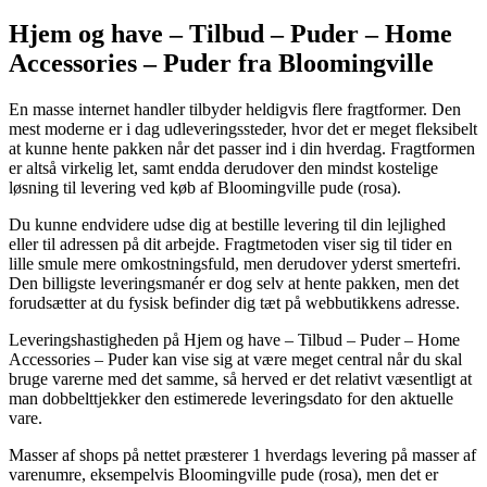
Hjem og have – Tilbud – Puder – Home
Accessories – Puder fra Bloomingville
En masse internet handler tilbyder heldigvis flere fragtformer. Den
mest moderne er i dag udleveringssteder, hvor det er meget fleksibelt
at kunne hente pakken når det passer ind i din hverdag. Fragtformen
er altså virkelig let, samt endda derudover den mindst kostelige
løsning til levering ved køb af Bloomingville pude (rosa).
Du kunne endvidere udse dig at bestille levering til din lejlighed
eller til adressen på dit arbejde. Fragtmetoden viser sig til tider en
lille smule mere omkostningsfuld, men derudover yderst smertefri.
Den billigste leveringsmanér er dog selv at hente pakken, men det
forudsætter at du fysisk befinder dig tæt på webbutikkens adresse.
Leveringshastigheden på Hjem og have – Tilbud – Puder – Home
Accessories – Puder kan vise sig at være meget central når du skal
bruge varerne med det samme, så herved er det relativt væsentligt at
man dobbelttjekker den estimerede leveringsdato for den aktuelle
vare.
Masser af shops på nettet præsterer 1 hverdags levering på masser af
varenumre, eksempelvis Bloomingville pude (rosa), men det er