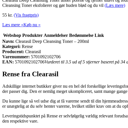
Clearasil Deep Cleansing Toner åbner porene og fjerner snavs og fedt
Cleansing Toner eksfolierer og gør huden blød og du vil
(Læs mere)
55 kr.
(Vis fragtpris)
Læs mere »
Køb nu »
Webshop
Produkter
Anmeldelser
Bedømmelse
Link
Navn:
Clearasil Deep Cleansing Toner – 200ml
Kategori:
Rense
Producent:
Clearasil
Varenummer:
5701092102706
EAN:
5701092102706
Vurderet til 3.5 ud af 5 stjerner baseret på 34
Rense fra Clearasil
Adskillige internet butikker giver nu en hel del forskellige leverings
der passer dig. Den er nemlig meget ukompliceret, samt mange gange 
Du kunne lige så vel udse dig at få varerne sendt til din hjemmeadress
er unægtelig at du selv henter varerne, hvilket stiller krav om at du op
Leveringstidspunktet på Rense er selvfølgelig vældig relevant forudsa
den respektive vare.