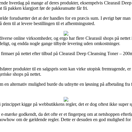
mmende hverdag på mange af deres produkter, eksempelvis Clearasil Deep
t få pakken klargjort før de pakkeansatte får fri.
fælde forudsætter det at der handles for en præcis sum. I øvrigt bør man
em til at levere bestillingen til et afhentningssted.
 diverse online virksomheder, og ergo har flere Clearasil shops på nette
deligt, og endda nogle gange tilbyde levering uden omkostninger.
e firmaer på nettet efter tilbud på Clearasil Deep Cleansing Toner – 200
sfører produkter til en salgspris som kan virke utopisk fremragende, er 
riske shops på nettet.
om en alternativ mulighed burde du udnytte en løsning på afbetaling fra 
 i princippet kigge på webbutikkens regler, det er dog oftest ikke super
e-mærke godkendt, da det ofte er et fingerpeg om at netshoppen efterfø
owhow om de gældende regler. Dette er desuden en god mulighed for at 