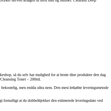
dvirker derved årsagen til uren hud og bumser. Clearasil Deep
akkeshop, så du selv har mulighed for at hente dine produkter den dag
p Cleansing Toner – 200ml.
ere bekostelig, men endda ultra nem. Den mest letkøbte leveringsmetode
t fornuftigt at du dobbelttjekker den estimerede leveringsdato ved