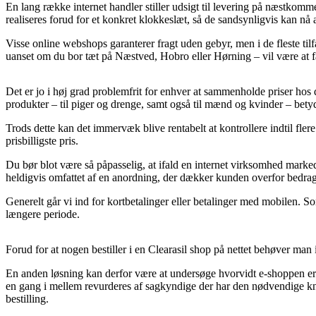
En lang række internet handler stiller udsigt til levering på næstko
realiseres forud for et konkret klokkeslæt, så de sandsynligvis kan nå a
Visse online webshops garanterer fragt uden gebyr, men i de fleste til
uanset om du bor tæt på Næstved, Hobro eller Hørning – vil være at få d
Det er jo i høj grad problemfrit for enhver at sammenholde priser hos
produkter – til piger og drenge, samt også til mænd og kvinder – bety
Trods dette kan det immervæk blive rentabelt at kontrollere indtil fler
prisbilligste pris.
Du bør blot være så påpasselig, at ifald en internet virksomhed marked
heldigvis omfattet af en anordning, der dækker kunden overfor bedrage
Generelt går vi ind for kortbetalinger eller betalinger med mobilen. S
længere periode.
Forud for at nogen bestiller i en Clearasil shop på nettet behøver man
En anden løsning kan derfor være at undersøge hvorvidt e-shoppen er 
en gang i mellem revurderes af sagkyndige der har den nødvendige kn
bestilling.