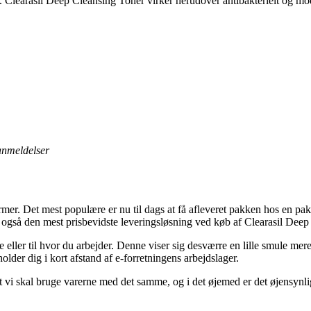
. Clearasil Deep Cleansing Toner virker herudover antibakterielt og mo
 anmeldelser
former. Det mest populære er nu til dags at få afleveret pakken hos en p
også den mest prisbevidste leveringsløsning ved køb af Clearasil Dee
e eller til hvor du arbejder. Denne viser sig desværre en lille smule m
holder dig i kort afstand af e-forretningens arbejdslager.
t vi skal bruge varerne med det samme, og i det øjemed er det øjensynlig