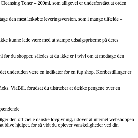
 Cleansing Toner – 200ml, som alligevel er underforstået at orden
 tage den mest letkøbte leveringsversion, som i mange tilfælde –
t ikke kunne lade være med at stampe udsalgspriserne på deres
ml før du shopper, således at du ikke er i tvivl om at modtage den
det undertiden være en indikator for en fup shop. Kortbestillinger er
f.eks. ViaBill, forudsat du tilstræber at dække pengene over en
 spændende.
lger den officielle danske lovgivning, udover at internet webshoppen
blive hjulpet, for så vidt du oplever vanskeligheder ved din