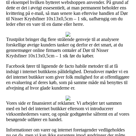
til eksempel hvilken bytteret webshoppen anvender. På grund af
dette er det i øvrigt essesentielt, at man permanent beholder ens
kvittering på e-mail, så man senere kan eftervise handlen af Dør
til Nisser Krydsfiner 10x13x0,5cm – 1 stk, uafhængig om du
leder efter en vare til en dame eller herre.
Trustpilot bringer dig flere strålende genveje til at analysere
forskellige øvrige kunders tanker og derfor er det smart, at du
gennemsøger online firmaets omtaler af Dør til Nisser
Krydsfiner 10x13x0,5cm – 1 stk før du køber.
Facebook fører til lignende de facto habile metoder til at få
indsigt i internet butikkens pålidelighed. Derudover møder vi en
del internet butikker som giver folk mulighed for at offentliggøre
en evaluering af deres køb, som på samme måde må benyttes til
afvejning af hvor glade kunderne er.
Vores side er finansieret af reklamer. Vi arbejder tæt sammen
med en hel del internet butikker eftersom vi introducerer
virksomhedernes varer, og opnår godtgørelse såfremt en af vores
besøgende udfører en handel.
Informationer om varer og internet foretagender vedligeholdes
nu og da, men vi kan ikke garantere imod ændringer der måtte