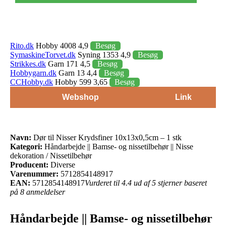
Rito.dk
Hobby 4008 4,9
Besøg
SymaskineTorvet.dk
Syning 1353 4,9
Besøg
Strikkes.dk
Garn 171 4,5
Besøg
Hobbygarn.dk
Garn 13 4,4
Besøg
CCHobby.dk
Hobby 599 3,65
Besøg
Webshop
Link
Navn:
Dør til Nisser Krydsfiner 10x13x0,5cm – 1 stk
Kategori:
Håndarbejde || Bamse- og nissetilbehør || Nisse
dekoration / Nissetilbehør
Producent:
Diverse
Varenummer:
5712854148917
EAN:
5712854148917
Vurderet til 4.4 ud af 5 stjerner baseret
på 8 anmeldelser
Håndarbejde || Bamse- og nissetilbehør