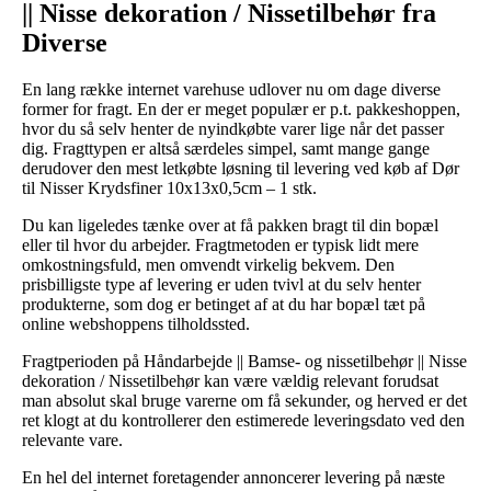
|| Nisse dekoration / Nissetilbehør fra
Diverse
En lang række internet varehuse udlover nu om dage diverse
former for fragt. En der er meget populær er p.t. pakkeshoppen,
hvor du så selv henter de nyindkøbte varer lige når det passer
dig. Fragttypen er altså særdeles simpel, samt mange gange
derudover den mest letkøbte løsning til levering ved køb af Dør
til Nisser Krydsfiner 10x13x0,5cm – 1 stk.
Du kan ligeledes tænke over at få pakken bragt til din bopæl
eller til hvor du arbejder. Fragtmetoden er typisk lidt mere
omkostningsfuld, men omvendt virkelig bekvem. Den
prisbilligste type af levering er uden tvivl at du selv henter
produkterne, som dog er betinget af at du har bopæl tæt på
online webshoppens tilholdssted.
Fragtperioden på Håndarbejde || Bamse- og nissetilbehør || Nisse
dekoration / Nissetilbehør kan være vældig relevant forudsat
man absolut skal bruge varerne om få sekunder, og herved er det
ret klogt at du kontrollerer den estimerede leveringsdato ved den
relevante vare.
En hel del internet foretagender annoncerer levering på næste