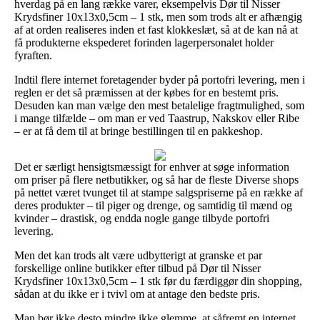
hverdag på en lang række varer, eksempelvis Dør til Nisser
Krydsfiner 10x13x0,5cm – 1 stk, men som trods alt er afhængig
af at orden realiseres inden et fast klokkeslæt, så at de kan nå at
få produkterne ekspederet forinden lagerpersonalet holder
fyraften.
Indtil flere internet foretagender byder på portofri levering, men i
reglen er det så præmissen at der købes for en bestemt pris.
Desuden kan man vælge den mest betalelige fragtmulighed, som
i mange tilfælde – om man er ved Taastrup, Nakskov eller Ribe
– er at få dem til at bringe bestillingen til en pakkeshop.
Det er særligt hensigtsmæssigt for enhver at søge information
om priser på flere netbutikker, og så har de fleste Diverse shops
på nettet været tvunget til at stampe salgspriserne på en række af
deres produkter – til piger og drenge, og samtidig til mænd og
kvinder – drastisk, og endda nogle gange tilbyde portofri
levering.
Men det kan trods alt være udbytterigt at granske et par
forskellige online butikker efter tilbud på Dør til Nisser
Krydsfiner 10x13x0,5cm – 1 stk før du færdiggør din shopping,
sådan at du ikke er i tvivl om at antage den bedste pris.
Man bør ikke desto mindre ikke glemme, at såfremt en internet