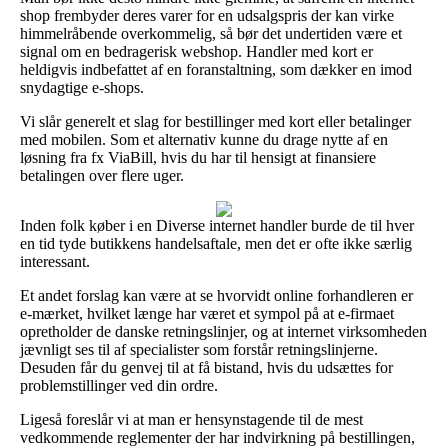
shop frembyder deres varer for en udsalgspris der kan virke
himmelråbende overkommelig, så bør det undertiden være et
signal om en bedragerisk webshop. Handler med kort er
heldigvis indbefattet af en foranstaltning, som dækker en imod
snydagtige e-shops.
Vi slår generelt et slag for bestillinger med kort eller betalinger
med mobilen. Som et alternativ kunne du drage nytte af en
løsning fra fx ViaBill, hvis du har til hensigt at finansiere
betalingen over flere uger.
Inden folk køber i en Diverse internet handler burde de til hver
en tid tyde butikkens handelsaftale, men det er ofte ikke særlig
interessant.
Et andet forslag kan være at se hvorvidt online forhandleren er
e-mærket, hvilket længe har været et sympol på at e-firmaet
opretholder de danske retningslinjer, og at internet virksomheden
jævnligt ses til af specialister som forstår retningslinjerne.
Desuden får du genvej til at få bistand, hvis du udsættes for
problemstillinger ved din ordre.
Ligeså foreslår vi at man er hensynstagende til de mest
vedkommende reglementer der har indvirkning på bestillingen,