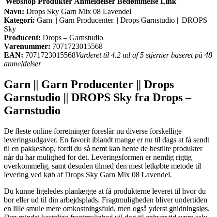
Webshop
Produkter
Anmeldelser
Bedømmelse
Link
Navn:
Drops Sky Garn Mix 08 Lavendel
Kategori:
Garn || Garn Producenter || Drops Garnstudio || DROPS
Sky
Producent:
Drops – Garnstudio
Varenummer:
7071723015568
EAN:
7071723015568
Vurderet til 4.2 ud af 5 stjerner baseret på 48
anmeldelser
Garn || Garn Producenter || Drops
Garnstudio || DROPS Sky fra Drops –
Garnstudio
De fleste online forretninger foreslår nu diverse forskellige
leveringsudgaver. En favorit iblandt mange er nu til dags at få sendt
til en pakkeshop, fordi du så nemt kan hente de bestilte produkter
når du har mulighed for det. Leveringsformen er nemlig rigtig
overkommelig, samt desuden tilmed den mest letkøbte metode til
levering ved køb af Drops Sky Garn Mix 08 Lavendel.
Du kunne ligeledes planlægge at få produkterne leveret til hvor du
bor eller ud til din arbejdsplads. Fragtmuligheden bliver undertiden
en lille smule mere omkostningsfuld, men også yderst gnidningsløs.