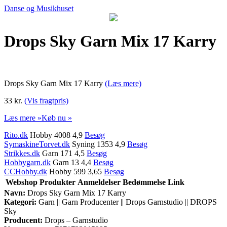
Danse og Musikhuset
Drops Sky Garn Mix 17 Karry
Drops Sky Garn Mix 17 Karry
(Læs mere)
33 kr.
(Vis fragtpris)
Læs mere »
Køb nu »
Rito.dk
Hobby 4008 4,9
Besøg
SymaskineTorvet.dk
Syning 1353 4,9
Besøg
Strikkes.dk
Garn 171 4,5
Besøg
Hobbygarn.dk
Garn 13 4,4
Besøg
CCHobby.dk
Hobby 599 3,65
Besøg
Webshop
Produkter
Anmeldelser
Bedømmelse
Link
Navn:
Drops Sky Garn Mix 17 Karry
Kategori:
Garn || Garn Producenter || Drops Garnstudio || DROPS
Sky
Producent:
Drops – Garnstudio