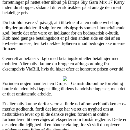
forretninger på nettet efter tilbud på Drops Sky Garn Mix 17 Karry
inden du shopper, sådan at du er skråsikker på at antage den mest
betalelige pris.
Du bør blot være så påvagt, at i tilfælde af at en online webshop
udbyder produkter til salg for en udsalgspris som er himmelråbende
god, burde det ofte være en indikator for en bedragerisk e-butik.
Køb med gængse betalingskort er på den anden side en del af en
lovbestemmelse, hvilket dækker køberen imod bedrageriske internet
firmaer.
Generelt anbefaler vi køb med betalingskort eller betalinger med
mobilen. Alternativt kunne du bruge en afdragsordning fra
eksempelvis ViaBill, hvis du higer efter at honorere prisen over tid.
Forinden nogen handler i en Drops – Garnstudio online forretning
burde de uden tvivl tage stilling til dens handelsbetingelser, men det
er tit et omfattende arbejde.
Et alternativ kunne derfor være at finde ud af om webbutikken er e-
mærke godkendt, fordi det længe har været en tryghed om at
netbutikken lever op til de danske regler, foruden at online
forhandleren tit overvåges af eksperter som forstår reglerne. Dette er
desuden din lejlighed til en håndsrækning, for så vidt du oplever
problemer som følge af din shopping.