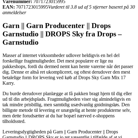
Varenummer:
7071723015995
EAN:
7071723015995
Vurderet til 3.8 ud af 5 stjerner baseret på 30
anmeldelser
Garn || Garn Producenter || Drops
Garnstudio || DROPS Sky fra Drops –
Garnstudio
Masser af internet virksomheder udlover heldigvis en hel del
forskellige fragtmuligheder. Det mest populære er lige nu
pakkeshops, fordi du dermed nemt kan hente varerne når det passer
dig. Denne er altså ret ukompliceret, og oftest derudover den mest
betalelige form for levering ved køb af Drops Sky Garn Mix 17
Karry.
Du burde derudover planlægge at få pakken bragt hjem til dig eller
ud til din arbejdsplads. Fragtmuligheden viser sig almindeligvis en
tak mindre prisbillig, men samtidig usædvanlig gnidningsløs. Den
billigste metode til levering er unægtelig at hente produkterne selv,
men dette forudsætter at du har bopæl nærved e-shoppens
tilholdssted.
Leveringsdygtigheden på Garn || Garn Producenter || Drops
Garnstudio || DROPS Sky er jo ret væsentlig i tilfælde af at vi