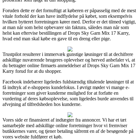
Foruden dette er det fornuftigt at køberen er påpasselig med de mest
vitale forhold der kan have indflydelse på købet, som eksempelvis
hvilken bytteret forretningen kører med. Derfor er det tilmed vigtigt,
at man når som helst opbevarer sin faktura, således man når som
helst kan eftervise bestillingen af Drops Sky Garn Mix 17 Karry,
hvad end man skal købe en gave til en dreng eller pige.
Trustpilot resulterer i immervæk gunstige løsninger til at dechifrere
adskillige nuværende brugeres oplevelser og herved anbefaler vi, at
du betragter online firmaets anmeldelser af Drops Sky Garn Mix 17
Karry forud for at du shopper.
Facebook indebærer ligeledes fuldstændig tiltalende løsninger til at
få indtryk af e-shoppens kundefokus. I øvrigt møder vi mange e-
forretninger som giver kunderne mulighed for at forfatte en
vurdering af deres købsoplevelse, som ligeledes burde anvendes til
afvejning af tilfredsheden hos kunderne.
Vores side er finansieret af indtægter fra annoncer. Vi har et tæt
samarbejde med adskillige online forretninger hvor vi fremviser
butikkernes varer, og tjener betaling såfremt en af de besøgende på
vores website fuldfører et køb.