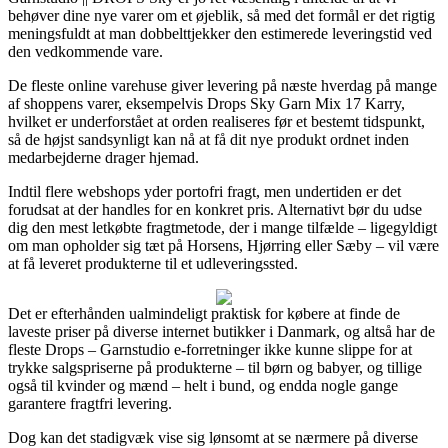
behøver dine nye varer om et øjeblik, så med det formål er det rigtig
meningsfuldt at man dobbelttjekker den estimerede leveringstid ved
den vedkommende vare.
De fleste online varehuse giver levering på næste hverdag på mange
af shoppens varer, eksempelvis Drops Sky Garn Mix 17 Karry,
hvilket er underforstået at orden realiseres før et bestemt tidspunkt,
så de højst sandsynligt kan nå at få dit nye produkt ordnet inden
medarbejderne drager hjemad.
Indtil flere webshops yder portofri fragt, men undertiden er det
forudsat at der handles for en konkret pris. Alternativt bør du udse
dig den mest letkøbte fragtmetode, der i mange tilfælde – ligegyldigt
om man opholder sig tæt på Horsens, Hjørring eller Sæby – vil være
at få leveret produkterne til et udleveringssted.
Det er efterhånden ualmindeligt praktisk for købere at finde de
laveste priser på diverse internet butikker i Danmark, og altså har de
fleste Drops – Garnstudio e-forretninger ikke kunne slippe for at
trykke salgspriserne på produkterne – til børn og babyer, og tillige
også til kvinder og mænd – helt i bund, og endda nogle gange
garantere fragtfri levering.
Dog kan det stadigvæk vise sig lønsomt at se nærmere på diverse