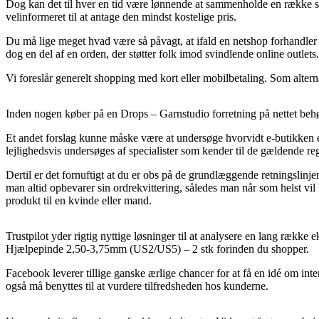
Dog kan det til hver en tid være lønnende at sammenholde en række s
velinformeret til at antage den mindst kostelige pris.
Du må lige meget hvad være så påvagt, at ifald en netshop forhandler et
dog en del af en orden, der støtter folk imod svindlende online outlets.
Vi foreslår generelt shopping med kort eller mobilbetaling. Som altern
Inden nogen køber på en Drops – Garnstudio forretning på nettet behøv
Et andet forslag kunne måske være at undersøge hvorvidt e-butikken 
lejlighedsvis undersøges af specialister som kender til de gældende reg
Dertil er det fornuftigt at du er obs på de grundlæggende retningslinje
man altid opbevarer sin ordrekvittering, således man når som helst 
produkt til en kvinde eller mand.
Trustpilot yder rigtig nyttige løsninger til at analysere en lang række
Hjælpepinde 2,50-3,75mm (US2/US5) – 2 stk forinden du shopper.
Facebook leverer tillige ganske ærlige chancer for at få en idé om i
også må benyttes til at vurdere tilfredsheden hos kunderne.