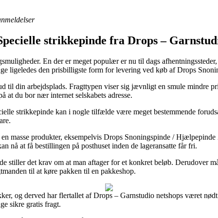
 anmeldelser
| Specielle strikkepinde fra Drops – Garnstud
smuligheder. En der er meget populær er nu til dags afhentningssteder, 
gange ligeledes den prisbilligste form for levering ved køb af Drops S
ud til din arbejdsplads. Fragttypen viser sig jævnligt en smule mindre 
å at du bor nær internet selskabets adresse.
pecielle strikkepinde kan i nogle tilfælde være meget bestemmende forud
are.
 på en masse produkter, eksempelvis Drops Snoningspinde / Hjælpepinde
n nå at få bestillingen på posthuset inden de lageransatte får fri.
fælde stiller det krav om at man aftager for et konkret beløb. Derudover
gtmanden til at køre pakken til en pakkeshop.
ikker, og derved har flertallet af Drops – Garnstudio netshops været nødt 
e sikre gratis fragt.