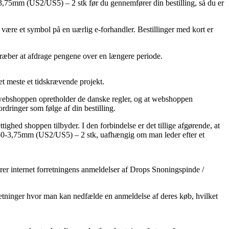
3,75mm (US2/US5) – 2 stk før du gennemfører din bestilling, så du er
e være et symbol på en uærlig e-forhandler. Bestillinger med kort er
stræber at afdrage pengene over en længere periode.
et meste et tidskrævende projekt.
 webshoppen opretholder de danske regler, og at webshoppen
rdringer som følge af din bestilling.
ighed shoppen tilbyder. I den forbindelse er det tillige afgørende, at
2,50-3,75mm (US2/US5) – 2 stk, uafhængig om man leder efter et
cerer internet forretningens anmeldelser af Drops Snoningspinde /
retninger hvor man kan nedfælde en anmeldelse af deres køb, hvilket