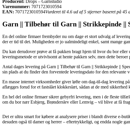
Producent:
Drops – Garnstudio
Varenummer:
7071723010594
EAN:
7071723010594
Vurderet til 4.6 ud af 5 stjerner baseret på 45
Garn || Tilbehør til Garn || Strikkepinde |
En del online firmaer frembyder nu om dage et stort udvalg af levering
der er tid til det. Muligheden er jo ualmindeligt enkel, samt mange 
Du kan derudover prøve at få pakken bragt hjem til hvor du bor eller 
leveringsmetode er utvivlsomt at hente pakken selv, men dette beroer p
Antal dages levering på Garn || Tilbehør til Garn || Strikkepinde || S
sin plads at du finder den forventede leveringsdato for den relevante v
En masse internet virksomheder giver løfte om dag-til-dag levering
aflægges forud for et fastslået klokkeslæt, sådan at de med sikkerhed ka
En hel del online firmaer sikrer gebyrfri levering, men i de fleste til
om du bor nær Esbjerg, Brønderslev eller Lemvig – vil blive at få fra
Det er ultra smart for købere at analysere priser i blandt diverse e-but
desuden også til damer og herrer – eftertrykkeligt, og endda nogle gang