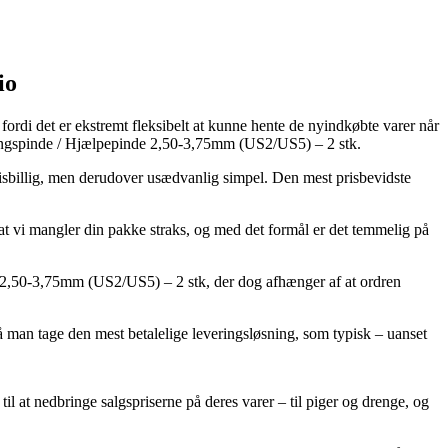
io
fordi det er ekstremt fleksibelt at kunne hente de nyindkøbte varer når
noningspinde / Hjælpepinde 2,50-3,75mm (US2/US5) – 2 stk.
prisbillig, men derudover usædvanlig simpel. Den mest prisbevidste
sat vi mangler din pakke straks, og med det formål er det temmelig på
 2,50-3,75mm (US2/US5) – 2 stk, der dog afhænger af at ordren
 må man tage den mest betalelige leveringsløsning, som typisk – uanset
til at nedbringe salgspriserne på deres varer – til piger og drenge, og