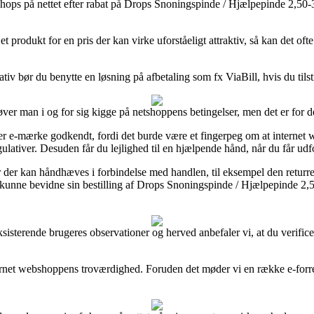
hops på nettet efter rabat på Drops Snoningspinde / Hjælpepinde 2,50-
 produkt for en pris der kan virke uforståeligt attraktiv, så kan det oft
ativ bør du benytte en løsning på afbetaling som fx ViaBill, hvis du til
er man i og for sig kigge på netshoppens betingelser, men det er for d
er e-mærke godkendt, fordi det burde være et fingerpeg om at internet
ulativer. Desuden får du lejlighed til en hjælpende hånd, når du får udfo
r der kan håndhæves i forbindelse med handlen, til eksempel den returrett
vil kunne bevidne sin bestilling af Drops Snoningspinde / Hjælpepinde 
 eksisterende brugeres observationer og herved anbefaler vi, at du verifi
nternet webshoppens troværdighed. Foruden det møder vi en række e-for