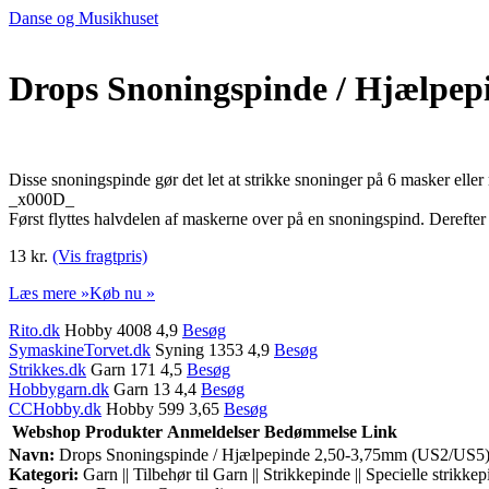
Danse og Musikhuset
Drops Snoningspinde / Hjælpep
Disse snoningspinde gør det let at strikke snoninger på 6 masker eller 
_x000D_
Først flyttes halvdelen af maskerne over på en snoningspind. Derefter
13 kr.
(Vis fragtpris)
Læs mere »
Køb nu »
Rito.dk
Hobby 4008 4,9
Besøg
SymaskineTorvet.dk
Syning 1353 4,9
Besøg
Strikkes.dk
Garn 171 4,5
Besøg
Hobbygarn.dk
Garn 13 4,4
Besøg
CCHobby.dk
Hobby 599 3,65
Besøg
Webshop
Produkter
Anmeldelser
Bedømmelse
Link
Navn:
Drops Snoningspinde / Hjælpepinde 2,50-3,75mm (US2/US5) 
Kategori:
Garn || Tilbehør til Garn || Strikkepinde || Specielle strikke