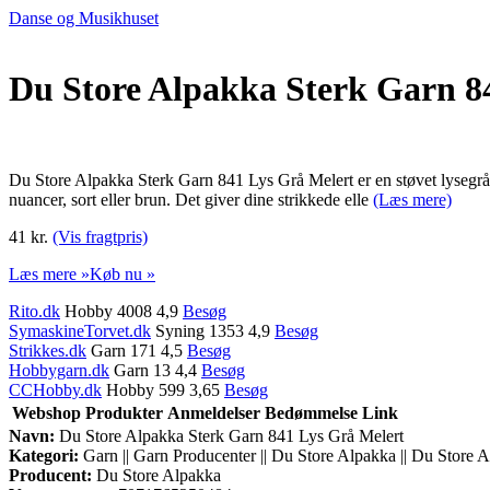
Danse og Musikhuset
Du Store Alpakka Sterk Garn 8
Du Store Alpakka Sterk Garn 841 Lys Grå Melert er en støvet lysegrå 
nuancer, sort eller brun. Det giver dine strikkede elle
(Læs mere)
41 kr.
(Vis fragtpris)
Læs mere »
Køb nu »
Rito.dk
Hobby 4008 4,9
Besøg
SymaskineTorvet.dk
Syning 1353 4,9
Besøg
Strikkes.dk
Garn 171 4,5
Besøg
Hobbygarn.dk
Garn 13 4,4
Besøg
CCHobby.dk
Hobby 599 3,65
Besøg
Webshop
Produkter
Anmeldelser
Bedømmelse
Link
Navn:
Du Store Alpakka Sterk Garn 841 Lys Grå Melert
Kategori:
Garn || Garn Producenter || Du Store Alpakka || Du Store 
Producent:
Du Store Alpakka