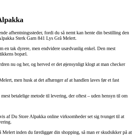
 Alpakka
nde afhentningssteder, fordi du så nemt kan hente din bestilling den
 Alpakka Sterk Garn 841 Lys Grå Melert.
llem en tak dyrere, men endvidere usædvanlig enkel. Den mest
utikkens bopæl.
dren nu og her, og herved er det øjensynligt klogt at man checker
ert, men husk at det afhænger af at handlen laves før et fast
 mest betalelige metode til levering, der oftest – uden hensyn til om
vis af Du Store Alpakka online virksomheder set sig tvunget til at
vering.
rå Melert inden du færdiggør din shopping, så man er skudsikker på at