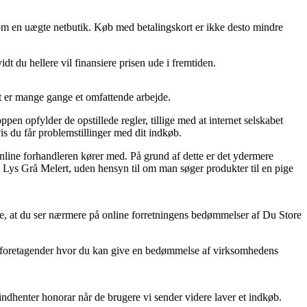
nal om en uægte netbutik. Køb med betalingskort er ikke desto mindre
idt du hellere vil finansiere prisen ude i fremtiden.
t er mange gange et omfattende arbejde.
en opfylder de opstillede regler, tillige med at internet selskabet
s du får problemstillinger med dit indkøb.
 online forhandleren kører med. På grund af dette er det ydermere
1 Lys Grå Melert, uden hensyn til om man søger produkter til en pige
ke, at du ser nærmere på online forretningens bedømmelser af Du Store
net foretagender hvor du kan give en bedømmelse af virksomhedens
indhenter honorar når de brugere vi sender videre laver et indkøb.