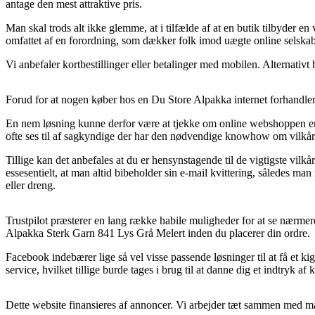
antage den mest attraktive pris.
Man skal trods alt ikke glemme, at i tilfælde af at en butik tilbyder e
omfattet af en forordning, som dækker folk imod uægte online selskab
Vi anbefaler kortbestillinger eller betalinger med mobilen. Alternativt 
Forud for at nogen køber hos en Du Store Alpakka internet forhandler
En nem løsning kunne derfor være at tjekke om online webshoppen er stø
ofte ses til af sagkyndige der har den nødvendige knowhow om vilkåren
Tillige kan det anbefales at du er hensynstagende til de vigtigste vilk
essesentielt, at man altid bibeholder sin e-mail kvittering, således 
eller dreng.
Trustpilot præsterer en lang række habile muligheder for at se nærme
Alpakka Sterk Garn 841 Lys Grå Melert inden du placerer din ordre.
Facebook indebærer lige så vel visse passende løsninger til at få et
service, hvilket tillige burde tages i brug til at danne dig et indtryk af
Dette website finansieres af annoncer. Vi arbejder tæt sammen med mass