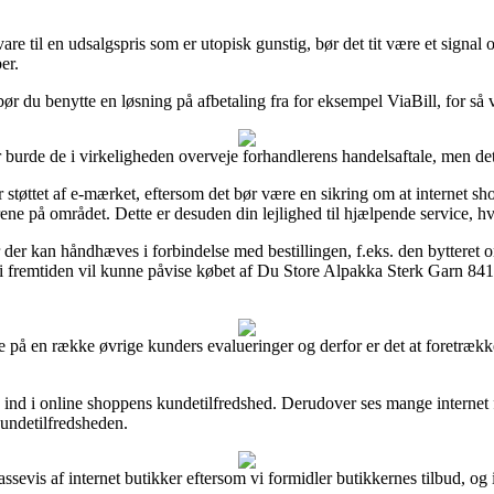
n vare til en udsalgspris som er utopisk gunstig, bør det tit være et sig
er.
bør du benytte en løsning på afbetaling fra for eksempel ViaBill, for så v
 burde de i virkeligheden overveje forhandlerens handelsaftale, men de
ttet af e-mærket, eftersom det bør være en sikring om at internet shopp
e på området. Dette er desuden din lejlighed til hjælpende service, hvi
år der kan håndhæves i forbindelse med bestillingen, f.eks. den bytteret
man i fremtiden vil kunne påvise købet af Du Store Alpakka Sterk Garn 84
re på en række øvrige kunders evalueringer og derfor er det at foretræk
 kig ind i online shoppens kundetilfredshed. Derudover ses mange inter
 kundetilfredsheden.
evis af internet butikker eftersom vi formidler butikkernes tilbud, og 