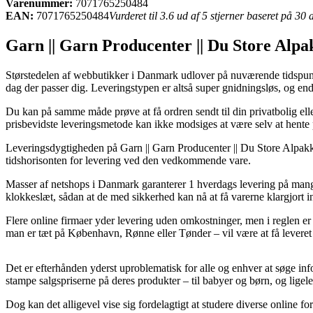
Varenummer:
7071765250484
EAN:
7071765250484
Vurderet til 3.6 ud af 5 stjerner baseret på 30
Garn || Garn Producenter || Du Store Alpa
Størstedelen af webbutikker i Danmark udlover på nuværende tidspunkt 
dag der passer dig. Leveringstypen er altså super gnidningsløs, og 
Du kan på samme måde prøve at få ordren sendt til din privatbolig ell
prisbevidste leveringsmetode kan ikke modsiges at være selv at hente 
Leveringsdygtigheden på Garn || Garn Producenter || Du Store Alpakka 
tidshorisonten for levering ved den vedkommende vare.
Masser af netshops i Danmark garanterer 1 hverdags levering på mang
klokkeslæt, sådan at de med sikkerhed kan nå at få varerne klargjort
Flere online firmaer yder levering uden omkostninger, men i reglen er d
man er tæt på København, Rønne eller Tønder – vil være at få leveret
Det er efterhånden yderst uproblematisk for alle og enhver at søge inf
stampe salgspriserne på deres produkter – til babyer og børn, og ligel
Dog kan det alligevel vise sig fordelagtigt at studere diverse online