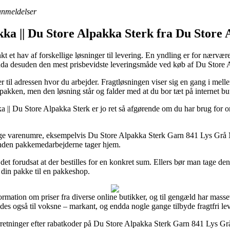
 anmeldelser
kka || Du Store Alpakka Sterk fra Du Store
et hav af forskellige løsninger til levering. En yndling er for nærvære
endda desuden den mest prisbevidste leveringsmåde ved køb af Du Store
er til adressen hvor du arbejder. Fragtløsningen viser sig en gang i me
pakken, men den løsning står og falder med at du bor tæt på internet b
|| Du Store Alpakka Sterk er jo ret så afgørende om du har brug for or
e varenumre, eksempelvis Du Store Alpakka Sterk Garn 841 Lys Grå Mel
 inden pakkemedarbejderne tager hjem.
et forudsat at der bestilles for en konkret sum. Ellers bør man tage den
 din pakke til en pakkeshop.
ormation om priser fra diverse online butikker, og til gengæld har masse
edes også til voksne – markant, og endda nogle gange tilbyde fragtfri le
 forretninger efter rabatkoder på Du Store Alpakka Sterk Garn 841 Lys G