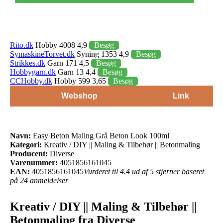
Rito.dk
Hobby 4008 4,9
Besøg
SymaskineTorvet.dk
Syning 1353 4,9
Besøg
Strikkes.dk
Garn 171 4,5
Besøg
Hobbygarn.dk
Garn 13 4,4
Besøg
CCHobby.dk
Hobby 599 3,65
Besøg
Webshop
Link
Navn:
Easy Beton Maling Grå Beton Look 100ml
Kategori:
Kreativ / DIY || Maling & Tilbehør || Betonmaling
Producent:
Diverse
Varenummer:
4051856161045
EAN:
4051856161045
Vurderet til 4.4 ud af 5 stjerner baseret
på 24 anmeldelser
Kreativ / DIY || Maling & Tilbehør ||
Betonmaling fra Diverse