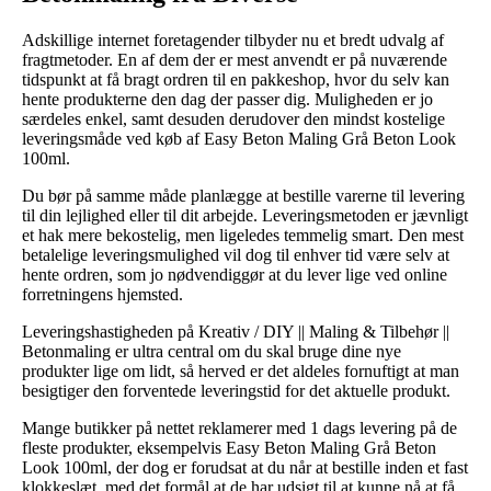
Adskillige internet foretagender tilbyder nu et bredt udvalg af
fragtmetoder. En af dem der er mest anvendt er på nuværende
tidspunkt at få bragt ordren til en pakkeshop, hvor du selv kan
hente produkterne den dag der passer dig. Muligheden er jo
særdeles enkel, samt desuden derudover den mindst kostelige
leveringsmåde ved køb af Easy Beton Maling Grå Beton Look
100ml.
Du bør på samme måde planlægge at bestille varerne til levering
til din lejlighed eller til dit arbejde. Leveringsmetoden er jævnligt
et hak mere bekostelig, men ligeledes temmelig smart. Den mest
betalelige leveringsmulighed vil dog til enhver tid være selv at
hente ordren, som jo nødvendiggør at du lever lige ved online
forretningens hjemsted.
Leveringshastigheden på Kreativ / DIY || Maling & Tilbehør ||
Betonmaling er ultra central om du skal bruge dine nye
produkter lige om lidt, så herved er det aldeles fornuftigt at man
besigtiger den forventede leveringstid for det aktuelle produkt.
Mange butikker på nettet reklamerer med 1 dags levering på de
fleste produkter, eksempelvis Easy Beton Maling Grå Beton
Look 100ml, der dog er forudsat at du når at bestille inden et fast
klokkeslæt, med det formål at de har udsigt til at kunne nå at få