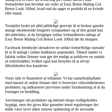
fremadrettet kan bevidne sin ordre af Easy Beton Maling Grå
Beton Look 100ml, hvad end du søger et produkt til en kvinde
eller mand.
Trustpilot byder på altid pålidelige genveje til at beskue ganske
mange eksisterende brugeres synspunkter og af den grund kan
det anbefales, at du besigtiger online forhandlerens ratings af
Easy Beton Maling Grå Beton Look 100ml før du shopper.
Facebook frembyder derudover en række fortræffelige metoder
til at få indsigt i online butikkens popularitet. Tilmed møder vi
faktisk online firmaer som gør det muligt at publicere en omtale
af ordreforløbet, hvilket også kan benyttes til at afveje
tilfredsheden hos kunderne.
Vores side er finansieret af reklamer. Vi har samarbejdsaftaler
med masser af online firmaer idet vi fremviser virksomhedernes
produkter, og indkasserer provision under forudsætning af at du
foretager en bestilling.
Anvisninger om produkter og internet shops vedligeholdes
hyppigt, men der gives ikke garantier imod reguleringer der
måtte være lavet siden seneste opdatering af de anvendte