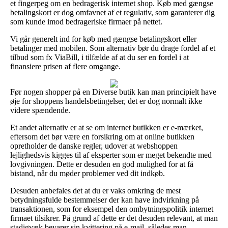
et fingerpeg om en bedragerisk internet shop. Køb med gængse
betalingskort er dog omfavnet af et regulativ, som garanterer dig
som kunde imod bedrageriske firmaer på nettet.
Vi går generelt ind for køb med gængse betalingskort eller
betalinger med mobilen. Som alternativ bør du drage fordel af et
tilbud som fx ViaBill, i tilfælde af at du ser en fordel i at
finansiere prisen af flere omgange.
Før nogen shopper på en Diverse butik kan man principielt have
øje for shoppens handelsbetingelser, det er dog normalt ikke
videre spændende.
Et andet alternativ er at se om internet butikken er e-mærket,
eftersom det bør være en forsikring om at online butikken
opretholder de danske regler, udover at webshoppen
lejlighedsvis kigges til af eksperter som er meget bekendte med
lovgivningen. Dette er desuden en god mulighed for at få
bistand, når du møder problemer ved dit indkøb.
Desuden anbefales det at du er vaks omkring de mest
betydningsfulde bestemmelser der kan have indvirkning på
transaktionen, som for eksempel den ombytningspolitik internet
firmaet tilsikrer. På grund af dette er det desuden relevant, at man
stadigvæk bevarer sin kvittering på e-mail, således man