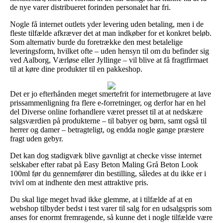
de nye varer distribueret forinden personalet har fri.
Nogle få internet outlets yder levering uden betaling, men i de
fleste tilfælde afkræver det at man indkøber for et konkret beløb.
Som alternativ burde du foretrække den mest betalelige
leveringsform, hvilket ofte – uden hensyn til om du befinder sig
ved Aalborg, Værløse eller Jyllinge – vil blive at få fragtfirmaet
til at køre dine produkter til en pakkeshop.
Det er jo efterhånden meget smertefrit for internetbrugere at lave
prissammenligning fra flere e-forretninger, og derfor har en hel
del Diverse online forhandlere været presset til at at nedskære
salgsværdien på produkterne – til babyer og børn, samt også til
herrer og damer – betragteligt, og endda nogle gange præstere
fragt uden gebyr.
Det kan dog stadigvæk blive gavnligt at checke visse internet
selskaber efter rabat på Easy Beton Maling Grå Beton Look
100ml før du gennemfører din bestilling, således at du ikke er i
tvivl om at indhente den mest attraktive pris.
Du skal lige meget hvad ikke glemme, at i tilfælde af at en
webshop tilbyder bedst i test varer til salg for en udsalgspris som
anses for enormt fremragende, så kunne det i nogle tilfælde være