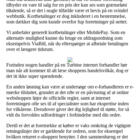
tilbyder en vare til salg for en pris der kan ses som grænseløst
tiltalende, så er det i nogle tilfælde være et bevis på en svindel
webbutik. Kortbetalinger er dog inkluderet i en bestemmelse,
som dækker dig som kunde overfor fup forretninger på nettet.
Vi anbefaler generelt kortbetalinger eller MobilePay. Som en
alternativ mulighed kunne du bruge en afdragsordning som
eksempelvis ViaBill, når du efterspørger at afbetale betalingen
over et længere tidsrum.
Forinden nogen handler på en Turbine internet forhandler bør
man når alt kommer til alt læse shoppens handelsvilkår, dog er
det tit ikke super spændende.
En anden løsning kan være at undersøge om e-forhandleren er e-
mærke tilsluttet, grundet at det ofte er en påvisning af at online
webshoppen føjer de officielle regler, samt at internet
forretningen ofte ses til af specialister som har ekspertise inden
for vilkårene. Derudover giver det dig lejlighed til støtte, for så
vidt du forvoldes udfordringer i forbindelse med din ordre.
Dertil er det at foretrække at køber er vaks omkring de vigtigste
retningslinjer der er gældende for ordren, som for eksempel
hvilken returret e-shoppen benytter. I den sammenhæng er det