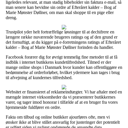
ligeledes relevant, at man stadig bibeholder sin faktura e-mail, så
man senere kan bevidne sin ordre af Efteråret kalder – Bog af
Marie Mønster Døllner, om man skal shoppe til en pige eller
dreng.
Trustpilot yder helt fortræffelige løsninger til at dechifrere en
længere række nuværende brugeres ratings og af den grund er
det fornuftigt, at du kigger på e-forretningens ratings af Efteråret
kalder – Bog af Marie Mønster Døllner forinden du handler.
Facebook forærer dig for øvrigt temmelig fine metoder til at få
indblik i internet butikkens kundetilfredshed. Tilmed er der
mange online shops i Danmark hvor kunder kan offentliggøre en
bedømmelse af ordreforløbet, hvilket ydermere kan tages i brug
til afvejning af kundernes tilfredshed.
Websitet er finansieret af reklameindtægter. Vi har aftaler med en
mængde internet virksomheder da vi præsenterer butikkernes
varer, og tager imod honorar i tilfælde af at en bruger fra vores
hjemmeside fuldfører en ordre.
Fakta om tilbud og online butikker ajourføres ofte, men vi
ønsker ikke at blive stillet ansvarlig for justeringer der potentielt
er udført siden vi nyligst opdaterede de anvendte data.