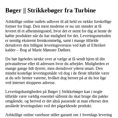
Bøger || Strikkebøger fra Turbine
Adskillige online outlets udlover til alt held en række forskellige
former for fragt. Den mest moderne er nu om stunder at få
leveret til et afhentningssted, hvor det er nemt for dig at hente de
købte produkter når du har mulighed for det. Leveringsmetoden
er nemlig ekstremt fremkommelig, samt i mange tilfælde
derudover den billigste leveringsversion ved køb af Efteråret
kalder – Bog af Marie Mønster Døllner.
Du bør ligeledes tænke over at vælge at få sendt hjem til din
privatadresse eller til adressen hvor du arbejder. Muligheden er
mange gange lidt dyrere, men derudover yderst smart. Den
mindst kostelige leveringsmåde vil dog i de fleste tilfælde være
at du selv henter varerne, hvilket dog beroer på at du bor lige
ved internet shoppens adresse.
Leveringshastigheden på Bøger || Strikkebøger kan i nogle
tilfælde være vældig essentiel såfremt du skal bruge din pakke
omgående, og herved er det altså passende at man efterser den
anslåede leveringsdato ved det pågældende produkt.
Adskillige online varehuse stiller garanti om 1 hverdags levering