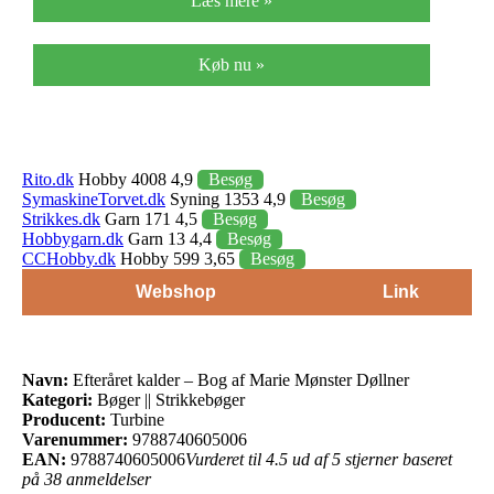
Læs mere »
Køb nu »
Rito.dk
Hobby 4008 4,9
Besøg
SymaskineTorvet.dk
Syning 1353 4,9
Besøg
Strikkes.dk
Garn 171 4,5
Besøg
Hobbygarn.dk
Garn 13 4,4
Besøg
CCHobby.dk
Hobby 599 3,65
Besøg
Webshop
Link
Navn:
Efteråret kalder – Bog af Marie Mønster Døllner
Kategori:
Bøger || Strikkebøger
Producent:
Turbine
Varenummer:
9788740605006
EAN:
9788740605006
Vurderet til 4.5 ud af 5 stjerner baseret
på 38 anmeldelser