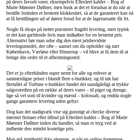
på deres favorit varer, eksempelvis Efteråret kalder – Bog af
Marie Mønster Døllner, men husk at det er forudsat at du når at
bestille forinden et bestemt klokkeslæt, så at de garanteret kan nå
at få bestillingen ud af døren forud for at de lageransatte får fri.
Nogle få shops på nettet præsterer fragtfri levering, men typisk
er det kun gældende hvis man indkøber for en bestemt pris.
Alternativt bør man udse dig den mest prisbevidste
leveringsmodel, der ofte – uanset om du opholder sig nær
København, Værløse eller Hinnerup – vil blive at få dem til at
bringe din ordre til et afhentningssted.
Det er jo efterhånden super nemt for alle og enhver at
sammenligne priser i blandt flere e-butikker, og til tak har
flertallet af Turbine e-butikker fundet det uundgåeligt at trykke
salgsværdien på en række af deres varer – til piger og drenge,
lige så vel som til kvinder og mænd – kolossalt, og endda nogle
gange garantere levering uden gebyr.
Dog kan det stadigvæk vise sig gunstigt at checke diverse
internet firmaer efter tilbud på Efteråret kalder – Bog af Marie
Mønster Døllner inden du handler, så man er tryg ved at
indhente den mindst kostelige pris.
Man må imidlertid ikke glemme, at når en online forretning