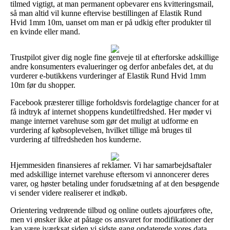
tilmed vigtigt, at man permanent opbevarer ens kvitteringsmail,
så man altid vil kunne eftervise bestillingen af Elastik Rund
Hvid 1mm 10m, uanset om man er på udkig efter produkter til
en kvinde eller mand.
Trustpilot giver dig nogle fine genveje til at efterforske adskillige
andre konsumenters evalueringer og derfor anbefales det, at du
vurderer e-butikkens vurderinger af Elastik Rund Hvid 1mm
10m før du shopper.
Facebook præsterer tillige forholdsvis fordelagtige chancer for at
få indtryk af internet shoppens kundetilfredshed. Her møder vi
mange internet varehuse som gør det muligt at udforme en
vurdering af købsoplevelsen, hvilket tillige må bruges til
vurdering af tilfredsheden hos kunderne.
Hjemmesiden finansieres af reklamer. Vi har samarbejdsaftaler
med adskillige internet varehuse eftersom vi annoncerer deres
varer, og høster betaling under forudsætning af at den besøgende
vi sender videre realiserer et indkøb.
Orientering vedrørende tilbud og online outlets ajourføres ofte,
men vi ønsker ikke at påtage os ansvaret for modifikationer der
kan være iværksat siden vi sidste gang opdaterede vores data.