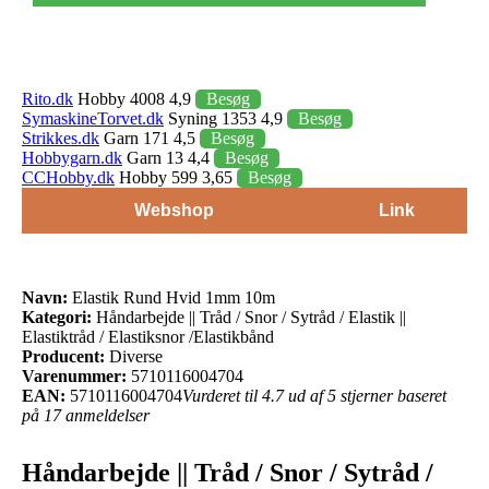
Rito.dk
Hobby 4008 4,9
Besøg
SymaskineTorvet.dk
Syning 1353 4,9
Besøg
Strikkes.dk
Garn 171 4,5
Besøg
Hobbygarn.dk
Garn 13 4,4
Besøg
CCHobby.dk
Hobby 599 3,65
Besøg
Webshop
Link
Navn:
Elastik Rund Hvid 1mm 10m
Kategori:
Håndarbejde || Tråd / Snor / Sytråd / Elastik ||
Elastiktråd / Elastiksnor /Elastikbånd
Producent:
Diverse
Varenummer:
5710116004704
EAN:
5710116004704
Vurderet til 4.7 ud af 5 stjerner baseret
på 17 anmeldelser
Håndarbejde || Tråd / Snor / Sytråd /