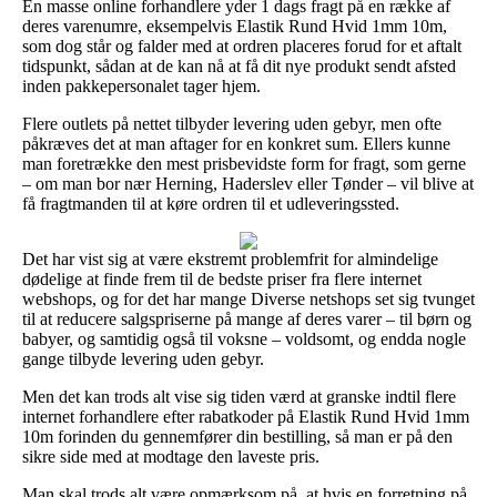
En masse online forhandlere yder 1 dags fragt på en række af
deres varenumre, eksempelvis Elastik Rund Hvid 1mm 10m,
som dog står og falder med at ordren placeres forud for et aftalt
tidspunkt, sådan at de kan nå at få dit nye produkt sendt afsted
inden pakkepersonalet tager hjem.
Flere outlets på nettet tilbyder levering uden gebyr, men ofte
påkræves det at man aftager for en konkret sum. Ellers kunne
man foretrække den mest prisbevidste form for fragt, som gerne
– om man bor nær Herning, Haderslev eller Tønder – vil blive at
få fragtmanden til at køre ordren til et udleveringssted.
Det har vist sig at være ekstremt problemfrit for almindelige
dødelige at finde frem til de bedste priser fra flere internet
webshops, og for det har mange Diverse netshops set sig tvunget
til at reducere salgspriserne på mange af deres varer – til børn og
babyer, og samtidig også til voksne – voldsomt, og endda nogle
gange tilbyde levering uden gebyr.
Men det kan trods alt vise sig tiden værd at granske indtil flere
internet forhandlere efter rabatkoder på Elastik Rund Hvid 1mm
10m forinden du gennemfører din bestilling, så man er på den
sikre side med at modtage den laveste pris.
Man skal trods alt være opmærksom på, at hvis en forretning på