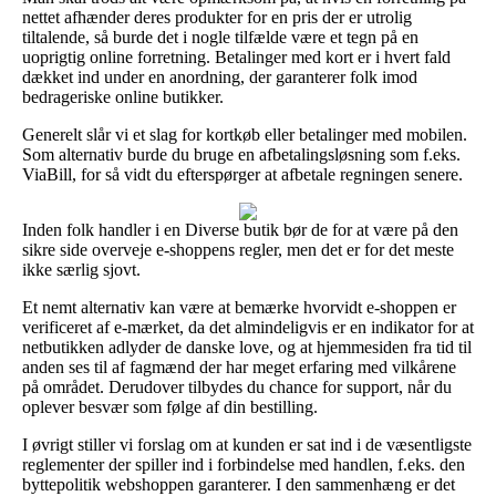
nettet afhænder deres produkter for en pris der er utrolig
tiltalende, så burde det i nogle tilfælde være et tegn på en
uoprigtig online forretning. Betalinger med kort er i hvert fald
dækket ind under en anordning, der garanterer folk imod
bedrageriske online butikker.
Generelt slår vi et slag for kortkøb eller betalinger med mobilen.
Som alternativ burde du bruge en afbetalingsløsning som f.eks.
ViaBill, for så vidt du efterspørger at afbetale regningen senere.
Inden folk handler i en Diverse butik bør de for at være på den
sikre side overveje e-shoppens regler, men det er for det meste
ikke særlig sjovt.
Et nemt alternativ kan være at bemærke hvorvidt e-shoppen er
verificeret af e-mærket, da det almindeligvis er en indikator for at
netbutikken adlyder de danske love, og at hjemmesiden fra tid til
anden ses til af fagmænd der har meget erfaring med vilkårene
på området. Derudover tilbydes du chance for support, når du
oplever besvær som følge af din bestilling.
I øvrigt stiller vi forslag om at kunden er sat ind i de væsentligste
reglementer der spiller ind i forbindelse med handlen, f.eks. den
byttepolitik webshoppen garanterer. I den sammenhæng er det