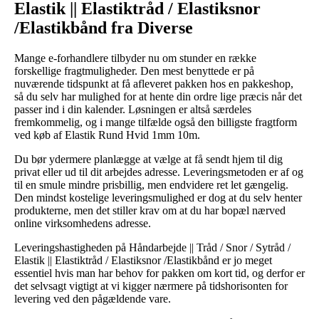
Elastik || Elastiktråd / Elastiksnor
/Elastikbånd fra Diverse
Mange e-forhandlere tilbyder nu om stunder en række
forskellige fragtmuligheder. Den mest benyttede er på
nuværende tidspunkt at få afleveret pakken hos en pakkeshop,
så du selv har mulighed for at hente din ordre lige præcis når det
passer ind i din kalender. Løsningen er altså særdeles
fremkommelig, og i mange tilfælde også den billigste fragtform
ved køb af Elastik Rund Hvid 1mm 10m.
Du bør ydermere planlægge at vælge at få sendt hjem til dig
privat eller ud til dit arbejdes adresse. Leveringsmetoden er af og
til en smule mindre prisbillig, men endvidere ret let gængelig.
Den mindst kostelige leveringsmulighed er dog at du selv henter
produkterne, men det stiller krav om at du har bopæl nærved
online virksomhedens adresse.
Leveringshastigheden på Håndarbejde || Tråd / Snor / Sytråd /
Elastik || Elastiktråd / Elastiksnor /Elastikbånd er jo meget
essentiel hvis man har behov for pakken om kort tid, og derfor er
det selvsagt vigtigt at vi kigger nærmere på tidshorisonten for
levering ved den pågældende vare.