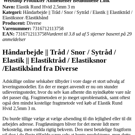
Webshop
Produkter
Anmeldelser
Bedømmelse
Link
Navn:
Elastik Rund Hvid 2,5mm 3 m
Kategori:
Håndarbejde || Tråd / Snor / Sytråd / Elastik || Elastiktråd /
Elastiksnor /Elastikbånd
Producent:
Diverse
Varenummer:
7316712113758
EAN:
7316712113758
Vurderet til 3.8 ud af 5 stjerner baseret på 29
anmeldelser
Håndarbejde || Tråd / Snor / Sytråd /
Elastik || Elastiktråd / Elastiksnor
/Elastikbånd fra Diverse
Adskillige online selskaber tilbyder i vore dage et stort udvalg af
leveringsmodeller. En der er meget anvendt er nu om stunder
udleveringssteder, hvor du selv kan afhente din nyindkøbte vare når
det passer dig. Fragtmetoden er jo meget uproblematisk, samt oftest
også den mindst kostelige fragtmetode ved køb af Elastik Rund
Hvid 2,5mm 3 m.
Du burde tillige vælge at vælge afsending til din lejlighed eller til dit
arbejdes adresse. Fragtløsningen bliver for det meste lidt mere
bekostelig, men endda rigtig bekvem. Den mest betalelige fragtform
vil dog i de fleste tilfælde være selv at hente produkterne, men dette