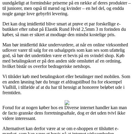
uundgåeligt at formindske priserne på en række af deres produkter –
til juniorer, men også til mænd og kvinder – en hel del, og endda
nogle gange love gebyrfri levering.
Det kan dog imidlertid blive smart at prøve et par forskellige e-
butikker efter rabat på Elastik Rund Hvid 2,5mm 3 m forinden du
køber, så man er sikret at modtage den mindst kostelige pris.
Man bør imidlertid ikke undervurdere, at når en online virksomhed
udlover varer til salg for en udsalgspris som kan ses som ufattelig
god, så bør det undertiden være et bevis på en svindel shop. Køb
med betalingskort er på den anden side omsluttet af en ordning,
hvilket bistår os overfor bedrageriske netshops.
Vi tilråder køb med betalingskort eller betalinger med mobilen. Som
en anden løsning bør du bruge et afdragstilbud fra for eksempel
ViaBill, i tilfælde af at du har til hensigt at honorere beløbet ude i
fremtiden.
Forud for at nogen køber hos en Diverse internet handler kan man
de facto granske dens forretningsaftale, dog er det uden tvivl ikke
videre interessant.
Alternativet kan derfor være at se om e-shoppen er tilsluttet e-
mærket, som kan være et bevis på at internet virksomheden