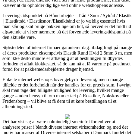
kræver at du opholder dig lige ved online webshoppens adresse.
Leveringstidspunktet på Håndarbejde || Tråd / Snor / Sytråd / Elastik
|| Elastiktråd / Elastiksnor /Elastikbånd er jo vældig essentiel hvis
man står og skal bruge pakken lige om lidt, så herved er det fuldt ud
afgørende at vi ser nærmere på det forventede leveringstidspunkt på
den aktuelle vare.
Størstedelen af internet firmaer garanterer dag-til-dag fragt på mange
af deres produkter, eksempelvis Elastik Rund Hvid 2,5mm 3 m, men
som ikke desto mindre er afhængig af at bestillingen fuldbyrdes
forinden et aftalt klokkeslæt, så de kan nå at få varerne på posthuset
forud for at pakkemedarbejderne drager hjemad.
Enkelte internet webshops lover gebyrfri levering, men i mange
tilfælde er det forbeholdt når der handles for en præcis sum. I øvrigt
skal man tage den billigste mulighed for levering, hvilket mange
gange – uden hensyn til om man er tæt på Roskilde, Nakskov eller
Fredensborg – vil blive at få dem til at køre bestillingen til et
afhentningssted.
Det har vist sig at være ualmindeligt smertefrit for enhver at
analysere priser i blandt diverse internet virksomheder, og med det
motiv har masser af Diverse internet selskaber i Danmark fundet det