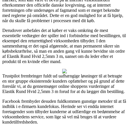
efterkommer den officielle danske lovgivning, og at internet
forretningen ofte undersøges af fagmænd som er meget bekendte
med reglerne på området. Dette er en god mulighed for at få hjælp,
når du skulle få problemer i processen med dit køb.
Derudover anbefales det at køber er vaks omkring de mest
essentielle vedtægter der spiller ind i forbindelse med bestillingen, til
eksempel den returrettighed virksomheden tilbyder. I den
sammenhæng er det også afgørende, at man permanent sikrer sin
købsbekræftelse, så man en anden gang vil kunne bevidne sin ordre
af Elastik Rund Hvid 2,5mm 3 m, uanset om du leder efter et
produkt til en kvinde eller mand.
Trustpilot frembringer fuldt ud uafhængige løsninger til at betragte
en stor gruppe eksisterende kunders opfattelser og på grund af dette
foreslår vi, at du gennemsøger online shoppens vurderinger af
Elastik Rund Hvid 2,5mm 3 m forud for at du lægger din bestilling.
Facebook frembyder desuden fuldkommen gunstige metoder til at få
indblik i e-firmaets kundefokus. Herinde ser vi endda internet
foretagender som tilbyder kunderne at udfærdige en bedømmelse af
virksomhedens service, som lige så vel må bruges til at vurdere
kundetilfredsheden.