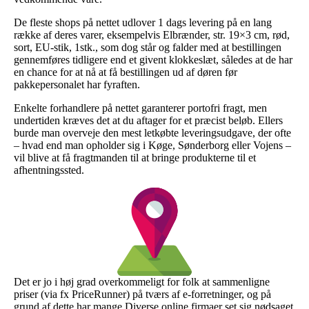
De fleste shops på nettet udlover 1 dags levering på en lang
række af deres varer, eksempelvis Elbrænder, str. 19×3 cm, rød,
sort, EU-stik, 1stk., som dog står og falder med at bestillingen
gennemføres tidligere end et givent klokkeslæt, således at de har
en chance for at nå at få bestillingen ud af døren før
pakkepersonalet har fyraften.
Enkelte forhandlere på nettet garanterer portofri fragt, men
undertiden kræves det at du aftager for et præcist beløb. Ellers
burde man overveje den mest letkøbte leveringsudgave, der ofte
– hvad end man opholder sig i Køge, Sønderborg eller Vojens –
vil blive at få fragtmanden til at bringe produkterne til et
afhentningssted.
Det er jo i høj grad overkommeligt for folk at sammenligne
priser (via fx PriceRunner) på tværs af e-forretninger, og på
grund af dette har mange Diverse online firmaer set sig nødsaget