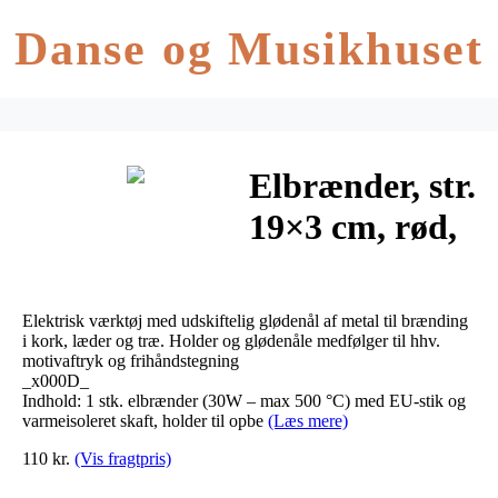
Danse og Musikhuset
Elbrænder, str.
19×3 cm, rød,
sort, EU-stik,
1stk.
Elektrisk værktøj med udskiftelig glødenål af metal til brænding
i kork, læder og træ. Holder og glødenåle medfølger til hhv.
motivaftryk og frihåndstegning
_x000D_
Indhold: 1 stk. elbrænder (30W – max 500 °C) med EU-stik og
varmeisoleret skaft, holder til opbe
(Læs mere)
110 kr.
(Vis fragtpris)