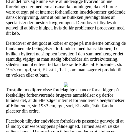
Et andet forslag kunne være at undersøge hvorvidt online
forretningen er medlem af e-mærke ordningen, da det burde
være et tegn på at internet forhandleren imødekommer gældende
dansk lovgivning, samt at online butikken jævnligt tilses af
specialister der mestrer lovgivningen. Derudover tilbydes du
genvej til at blive hjulpet, hvis du får problemer i processen med
dit køb.
Derudover er det godt at køber er oppe på mærkerne omkring de
fundamentale betingelser i forbindelse med transaktionen, fx
hvilken bytteret netshoppen benytter. I den sammenhæng er det
samtidig vigtigt, at man stadig bibeholder sin ordrekvittering,
således man til enhver tid kan bekræfte købet af Elbrænder, str.
19×3 cm, rød, sort, EU-stik, 1stk., om man søger et produkt til
en voksen eller et barn.
Trustpilot medfører visse fordelagtige chancer for at kigge på
forskellige forhenværende brugeres anmeldelser og derfor
tilrådes det, at du eftersøger internet forhandlerens bedømmelser
af Elbrænder, str. 19×3 cm, rød, sort, EU-stik, 1stk. før du
placerer din ordre.
Facebook tilbyder endvidere forholdsvis passende genveje til at
få indtryk af webshoppens pålidelighed. Tilmed ses en række
online shops i Danmark som tilbyder kunderne at afgive en