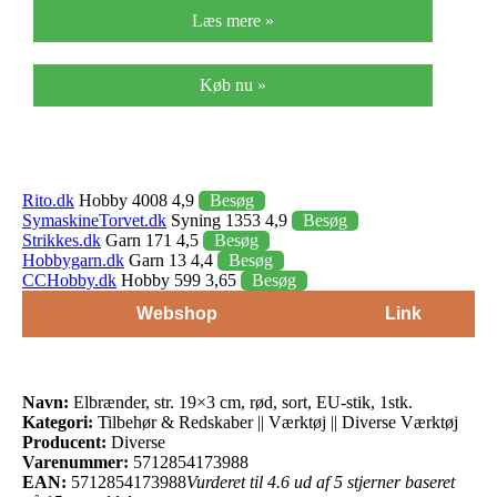
Læs mere »
Køb nu »
Rito.dk
Hobby 4008 4,9
Besøg
SymaskineTorvet.dk
Syning 1353 4,9
Besøg
Strikkes.dk
Garn 171 4,5
Besøg
Hobbygarn.dk
Garn 13 4,4
Besøg
CCHobby.dk
Hobby 599 3,65
Besøg
Webshop
Link
Navn:
Elbrænder, str. 19×3 cm, rød, sort, EU-stik, 1stk.
Kategori:
Tilbehør & Redskaber || Værktøj || Diverse Værktøj
Producent:
Diverse
Varenummer:
5712854173988
EAN:
5712854173988
Vurderet til 4.6 ud af 5 stjerner baseret