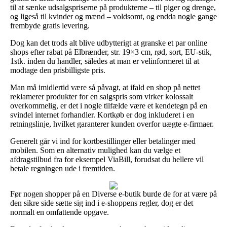
til at sænke udsalgspriserne på produkterne – til piger og drenge,
og ligeså til kvinder og mænd – voldsomt, og endda nogle gange
frembyde gratis levering.
Dog kan det trods alt blive udbytterigt at granske et par online
shops efter rabat på Elbrænder, str. 19×3 cm, rød, sort, EU-stik,
1stk. inden du handler, således at man er velinformeret til at
modtage den prisbilligste pris.
Man må imidlertid være så påvagt, at ifald en shop på nettet
reklamerer produkter for en salgspris som virker kolossalt
overkommelig, er det i nogle tilfælde være et kendetegn på en
svindel internet forhandler. Kortkøb er dog inkluderet i en
retningslinje, hvilket garanterer kunden overfor uægte e-firmaer.
Generelt går vi ind for kortbestillinger eller betalinger med
mobilen. Som en alternativ mulighed kan du vælge et
afdragstilbud fra for eksempel ViaBill, forudsat du hellere vil
betale regningen ude i fremtiden.
Før nogen shopper på en Diverse e-butik burde de for at være på
den sikre side sætte sig ind i e-shoppens regler, dog er det
normalt en omfattende opgave.