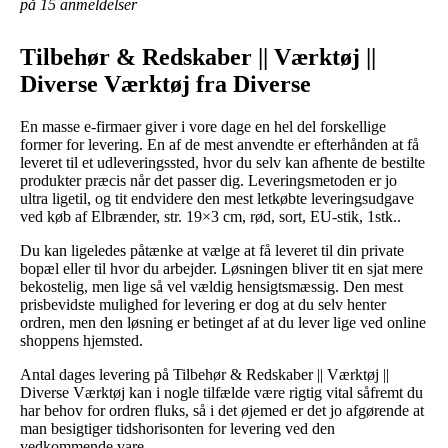
på 15 anmeldelser
Tilbehør & Redskaber || Værktøj ||
Diverse Værktøj fra Diverse
En masse e-firmaer giver i vore dage en hel del forskellige
former for levering. En af de mest anvendte er efterhånden at få
leveret til et udleveringssted, hvor du selv kan afhente de bestilte
produkter præcis når det passer dig. Leveringsmetoden er jo
ultra ligetil, og tit endvidere den mest letkøbte leveringsudgave
ved køb af Elbrænder, str. 19×3 cm, rød, sort, EU-stik, 1stk..
Du kan ligeledes påtænke at vælge at få leveret til din private
bopæl eller til hvor du arbejder. Løsningen bliver tit en sjat mere
bekostelig, men lige så vel vældig hensigtsmæssig. Den mest
prisbevidste mulighed for levering er dog at du selv henter
ordren, men den løsning er betinget af at du lever lige ved online
shoppens hjemsted.
Antal dages levering på Tilbehør & Redskaber || Værktøj ||
Diverse Værktøj kan i nogle tilfælde være rigtig vital såfremt du
har behov for ordren fluks, så i det øjemed er det jo afgørende at
man besigtiger tidshorisonten for levering ved den
vedkommende vare.