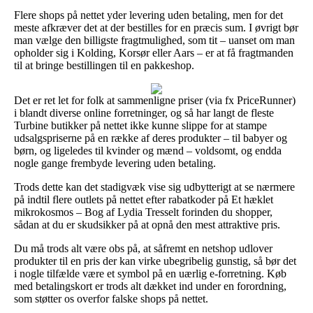
Flere shops på nettet yder levering uden betaling, men for det
meste afkræver det at der bestilles for en præcis sum. I øvrigt bør
man vælge den billigste fragtmulighed, som tit – uanset om man
opholder sig i Kolding, Korsør eller Aars – er at få fragtmanden
til at bringe bestillingen til en pakkeshop.
Det er ret let for folk at sammenligne priser (via fx PriceRunner)
i blandt diverse online forretninger, og så har langt de fleste
Turbine butikker på nettet ikke kunne slippe for at stampe
udsalgspriserne på en række af deres produkter – til babyer og
børn, og ligeledes til kvinder og mænd – voldsomt, og endda
nogle gange frembyde levering uden betaling.
Trods dette kan det stadigvæk vise sig udbytterigt at se nærmere
på indtil flere outlets på nettet efter rabatkoder på Et hæklet
mikrokosmos – Bog af Lydia Tresselt forinden du shopper,
sådan at du er skudsikker på at opnå den mest attraktive pris.
Du må trods alt være obs på, at såfremt en netshop udlover
produkter til en pris der kan virke ubegribelig gunstig, så bør det
i nogle tilfælde være et symbol på en uærlig e-forretning. Køb
med betalingskort er trods alt dækket ind under en forordning,
som støtter os overfor falske shops på nettet.