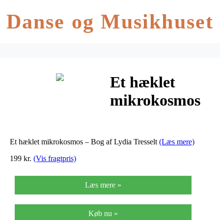
Danse og Musikhuset
Et hæklet
mikrokosmos
– Bog af Lydia
Tresselt
Et hæklet mikrokosmos – Bog af Lydia Tresselt
(Læs mere)
199 kr.
(Vis fragtpris)
Læs mere »
Køb nu »