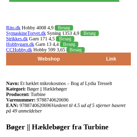
Rito.dk
Hobby 4008 4,9
Besøg
SymaskineTorvet.dk
Syning 1353 4,9
Besøg
Strikkes.dk
Garn 171 4,5
Besøg
Hobbygarn.dk
Garn 13 4,4
Besøg
CCHobby.dk
Hobby 599 3,65
Besøg
Webshop
Link
Navn:
Et hæklet mikrokosmos – Bog af Lydia Tresselt
Kategori:
Bøger || Hæklebøger
Producent:
Turbine
Varenummer:
9788740620696
EAN:
9788740620696
Vurderet til 4.5 ud af 5 stjerner baseret
på 49 anmeldelser
Bøger || Hæklebøger fra Turbine