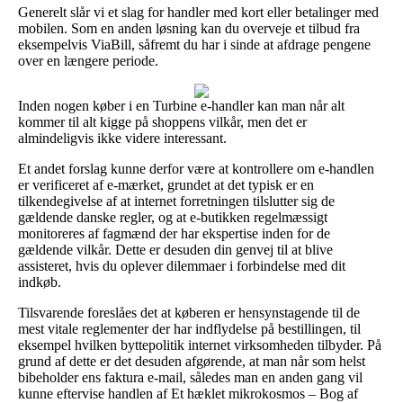
Generelt slår vi et slag for handler med kort eller betalinger med
mobilen. Som en anden løsning kan du overveje et tilbud fra
eksempelvis ViaBill, såfremt du har i sinde at afdrage pengene
over en længere periode.
Inden nogen køber i en Turbine e-handler kan man når alt
kommer til alt kigge på shoppens vilkår, men det er
almindeligvis ikke videre interessant.
Et andet forslag kunne derfor være at kontrollere om e-handlen
er verificeret af e-mærket, grundet at det typisk er en
tilkendegivelse af at internet forretningen tilslutter sig de
gældende danske regler, og at e-butikken regelmæssigt
monitoreres af fagmænd der har ekspertise inden for de
gældende vilkår. Dette er desuden din genvej til at blive
assisteret, hvis du oplever dilemmaer i forbindelse med dit
indkøb.
Tilsvarende foreslåes det at køberen er hensynstagende til de
mest vitale reglementer der har indflydelse på bestillingen, til
eksempel hvilken byttepolitik internet virksomheden tilbyder. På
grund af dette er det desuden afgørende, at man når som helst
bibeholder ens faktura e-mail, således man en anden gang vil
kunne eftervise handlen af Et hæklet mikrokosmos – Bog af