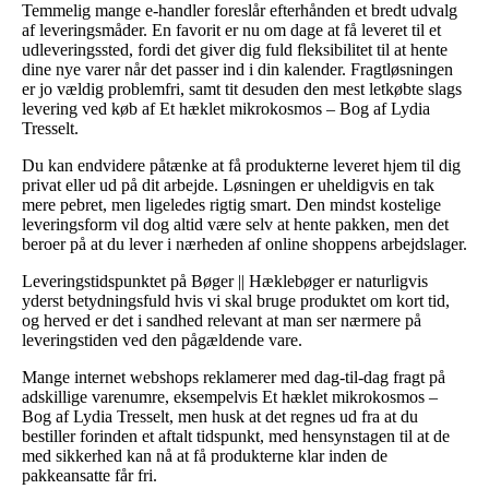
Temmelig mange e-handler foreslår efterhånden et bredt udvalg
af leveringsmåder. En favorit er nu om dage at få leveret til et
udleveringssted, fordi det giver dig fuld fleksibilitet til at hente
dine nye varer når det passer ind i din kalender. Fragtløsningen
er jo vældig problemfri, samt tit desuden den mest letkøbte slags
levering ved køb af Et hæklet mikrokosmos – Bog af Lydia
Tresselt.
Du kan endvidere påtænke at få produkterne leveret hjem til dig
privat eller ud på dit arbejde. Løsningen er uheldigvis en tak
mere pebret, men ligeledes rigtig smart. Den mindst kostelige
leveringsform vil dog altid være selv at hente pakken, men det
beroer på at du lever i nærheden af online shoppens arbejdslager.
Leveringstidspunktet på Bøger || Hæklebøger er naturligvis
yderst betydningsfuld hvis vi skal bruge produktet om kort tid,
og herved er det i sandhed relevant at man ser nærmere på
leveringstiden ved den pågældende vare.
Mange internet webshops reklamerer med dag-til-dag fragt på
adskillige varenumre, eksempelvis Et hæklet mikrokosmos –
Bog af Lydia Tresselt, men husk at det regnes ud fra at du
bestiller forinden et aftalt tidspunkt, med hensynstagen til at de
med sikkerhed kan nå at få produkterne klar inden de
pakkeansatte får fri.