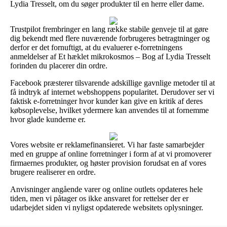
Lydia Tresselt, om du søger produkter til en herre eller dame.
Trustpilot frembringer en lang række stabile genveje til at gøre
dig bekendt med flere nuværende forbrugeres betragtninger og
derfor er det fornuftigt, at du evaluerer e-forretningens
anmeldelser af Et hæklet mikrokosmos – Bog af Lydia Tresselt
forinden du placerer din ordre.
Facebook præsterer tilsvarende adskillige gavnlige metoder til at
få indtryk af internet webshoppens popularitet. Derudover ser vi
faktisk e-forretninger hvor kunder kan give en kritik af deres
købsoplevelse, hvilket ydermere kan anvendes til at fornemme
hvor glade kunderne er.
Vores website er reklamefinansieret. Vi har faste samarbejder
med en gruppe af online forretninger i form af at vi promoverer
firmaernes produkter, og høster provision forudsat en af vores
brugere realiserer en ordre.
Anvisninger angående varer og online outlets opdateres hele
tiden, men vi påtager os ikke ansvaret for rettelser der er
udarbejdet siden vi nyligst opdaterede websitets oplysninger.