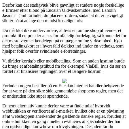
Derfor kan det stadigvæk blive gavnligt at studere nogle forskellige
e-firmaer efter tilbud på Eucalan Uldvaskemiddel med Lanolin
Jasmin – 5ml forinden du placerer ordren, sådan at du er usvigeligt
sikker på at antage den mindst kostelige pris.
Du må blot ikke undervurdere, at hvis en online shop afhænder et
produkt til en pris der anses for ufattelig fordelagtig, så kunne det for
det meste være et kendetegn på en uægte online virksomhed. Køb
med betalingskort er i hvert fald dækket ind under en vedtægt, som
hjælper folk overfor svindlende e-forretninger.
Vi tilråder kortkøb eller mobilbetaling. Som en anden løsning burde
du bruge et afbetalingstilbud fra for eksempel ViaBill, hvis du ser en
fordel i at finansiere regningen over et længere tidsrum.
Forinden nogen bestiller på en Eucalan internet handler behøver de
for at være på den sikre side gennemløbe shoppens regler, men det
er undertiden ikke super spændende.
Et nemt alternativ kunne derfor være at finde ud af hvorvidt
webbutikken er verificeret af e-mærket, hvilket ofte er en påvisning
af at webshoppen anerkender de gældende danske regler, foruden at
online butikken en gang i mellem evalueres af specialister der har
den nødvendige knowhow om lovgivningen. Desuden får du