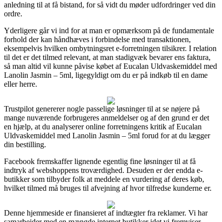
anledning til at få bistand, for så vidt du møder udfordringer ved din
ordre.
Yderligere går vi ind for at man er opmærksom på de fundamentale
forhold der kan håndhæves i forbindelse med transaktionen,
eksempelvis hvilken ombytningsret e-forretningen tilsikrer. I relation
til det er det tilmed relevant, at man stadigvæk bevarer ens faktura,
så man altid vil kunne påvise købet af Eucalan Uldvaskemiddel med
Lanolin Jasmin – 5ml, ligegyldigt om du er på indkøb til en dame
eller herre.
Trustpilot genererer nogle passelige løsninger til at se nøjere på
mange nuværende forbrugeres anmeldelser og af den grund er det
en hjælp, at du analyserer online forretningens kritik af Eucalan
Uldvaskemiddel med Lanolin Jasmin – 5ml forud for at du lægger
din bestilling.
Facebook fremskaffer lignende egentlig fine løsninger til at få
indtryk af webshoppens troværdighed. Desuden er der endda e-
butikker som tilbyder folk at meddele en vurdering af deres køb,
hvilket tilmed må bruges til afvejning af hvor tilfredse kunderne er.
Denne hjemmeside er finansieret af indtægter fra reklamer. Vi har
samarbejder med en mængde internet butikker idet vi fremviser