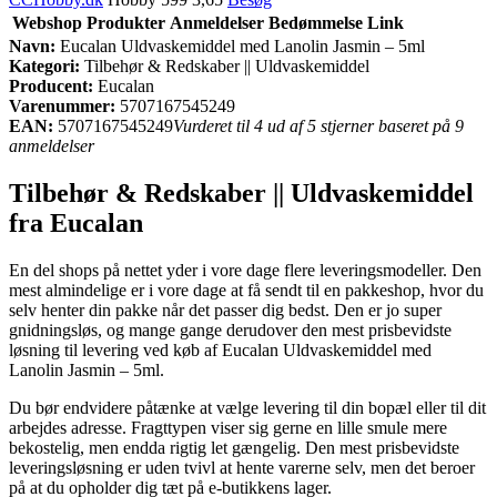
Webshop
Produkter
Anmeldelser
Bedømmelse
Link
Navn:
Eucalan Uldvaskemiddel med Lanolin Jasmin – 5ml
Kategori:
Tilbehør & Redskaber || Uldvaskemiddel
Producent:
Eucalan
Varenummer:
5707167545249
EAN:
5707167545249
Vurderet til 4 ud af 5 stjerner baseret på 9
anmeldelser
Tilbehør & Redskaber || Uldvaskemiddel
fra Eucalan
En del shops på nettet yder i vore dage flere leveringsmodeller. Den
mest almindelige er i vore dage at få sendt til en pakkeshop, hvor du
selv henter din pakke når det passer dig bedst. Den er jo super
gnidningsløs, og mange gange derudover den mest prisbevidste
løsning til levering ved køb af Eucalan Uldvaskemiddel med
Lanolin Jasmin – 5ml.
Du bør endvidere påtænke at vælge levering til din bopæl eller til dit
arbejdes adresse. Fragttypen viser sig gerne en lille smule mere
bekostelig, men endda rigtig let gængelig. Den mest prisbevidste
leveringsløsning er uden tvivl at hente varerne selv, men det beroer
på at du opholder dig tæt på e-butikkens lager.