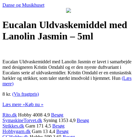
Danse og Musikhuset
Eucalan Uldvaskemiddel med
Lanolin Jasmin – 5ml
Eucalan Uldvaskemiddel med Lanolin Jasmin er lavet i samarbejde
med designeren Kristin Omdahl og er den nyeste duftvariant i
Eucalans serie af uldvaskemidler. Kristin Omdahl er en entusiastisk
hækler og strikker, som taler stærkt imodvold i hjemmet. Hun
(Læs
mere)
8 kr.
(Vis fragtpris)
Læs mere »
Køb nu »
Rito.dk
Hobby 4008 4,9
Besøg
SymaskineTorvet.dk
Syning 1353 4,9
Besøg
Strikkes.dk
Garn 171 4,5
Besøg
Hobbygarn.dk
Garn 13 4,4
Besøg
CCHobby.dk
Hobby 599 3,65
Besøg