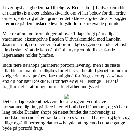
Leveringshastigheden på Tilbehør & Redskaber || Uldvaskemiddel
er naturligvis meget udslagsgivende om vi har behov for din ordre
om et øjeblik, og af den grund er det aldeles afgørende at vi kigger
nærmere på den anslåede leveringstid for det relevante produkt.
Masser af online forretninger udlover 1 dags fragt på utallige
varenumre, eksempelvis Eucalan Uldvaskemiddel med Lanolin
Jasmin – 5ml, som beroer på at ordren køres igennem inden et fast
klokkeslæt, så at de kan nå at få dit nye produkt fikset før de
lageransatte holder fyraften.
Indtil flere netshops garanterer portofri levering, men i de fleste
tilfælde kun når der indkøbes for et fastsat beløb. I øvrigt kunne du
vælge den mest prisbevidste mulighed for fragt, der typisk – hvad
end du bor nær Roskilde, Brønderslev eller Helsinge – er at få
fragtfirmaet til at bringe ordren til et afhentningssted.
Det er i dag ekstremt bekvemt for alle og enhver at lave
prissammenligning på flere internet butikker i Danmark, og så har en
lang række Eucalan shops på nettet fundet det nødvendigt at
mindske priserne på en række af deres varer – til babyer og børn, og
tillige også til herrer og damer – betydeligt, og endda nogle gange
byde på portofri fragt.