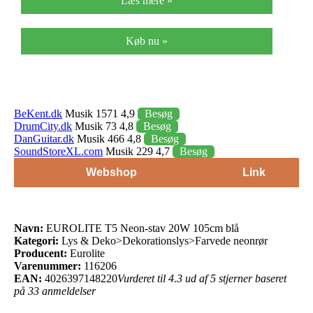
Læs mere »
Køb nu »
BeKent.dk
Musik 1571 4,9
Besøg
DrumCity.dk
Musik 73 4,8
Besøg
DanGuitar.dk
Musik 466 4,8
Besøg
SoundStoreXL.com
Musik 229 4,7
Besøg
Webshop
Link
Navn:
EUROLITE T5 Neon-stav 20W 105cm blå
Kategori:
Lys & Deko>Dekorationslys>Farvede neonrør
Producent:
Eurolite
Varenummer:
116206
EAN:
4026397148220
Vurderet til 4.3 ud af 5 stjerner baseret
på 33 anmeldelser