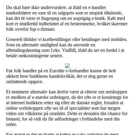
Du skal bare ikke undervurdere, at ifald en e-handler
markedsfører en vare til en salgspris som er utopisk tiltalende,
kan det tit være et fingerpeg om en uoprigtig e-butik. Køb med
kort er imidlertid indbefattet af en bestemmelse, hvilket skærmer
folk overfor fup e-firmaer.
Generelt tilråder vi kortbestillinger eller betalinger med mobilen.
Som en alternativ mulighed kan du anvende en
afbetalingsløsning som f.eks. ViaBill, ifald du ser en fordel i at
betale omkostningerne senere.
Før folk handler på en Eurolite e-forhandler kunne de helt
sikkert bese butikkens handelsvilkår, det er dog gerne en
omfattende opgave.
Et nemmere alternativ kan derfor være at efterse om netshoppen
er medlem af e-mærke ordningen, da det ofte er et kendetegn for
at internet butikken retter sig efter de danske regler, foruden at
online webshoppen ofte ses til af specialister som har megen
viden om vilkårene på området. Dette er desuden din chance for
bistand, for så vidt du får udfordringer i forbindelse med din
ordre.
For øvrigt er det en hjælp at køber er vaks omkring de mest