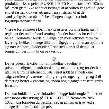
produkter, eksempelvis EUROLITE T5 Neon-stav 20W 105cm
blå, men glem ikke at det er betinget af at ordren lægges tidligere
end et fastsat klokkeslæt, med hensynstagen til at de
sandsynligvis kan nå at få bestillingen ekspederet inden
logistikpersonalet får fri.
Visse e-forretninger i Danmark præsterer portofri fragt, men i
reglen er det under forudsætning af at der handles for et konkret
beløb. Derudover burde du vælge den mest letkøbte form for
levering, hvilket i mange tilfælde – ligegyldigt om man opholder
sig nær Aalborg, Odder eller Grindsted – er at få dem til at
bringe din bestilling til en pakkeshop.
Det er yderst fleksibelt for almindelige dødelige at
prissammenligne i blandt forskellige netbutikker, og for det har
utallige Eurolite internet outlets været nødt til at nedskære
salgsværdien på varerne – til piger og drenge, og tillige også til
damer og herrer – enormt, og endda nogle gange præstere gratis
levering.
Det kan imidlertid være lukrativt at kigge forbi nogle få internet
webshops efter udsalg på EUROLITE T5 Neon-stav 20W
105cm blå forinden du bestiller, sådan at man er tryg ved at
antage den mest betalelige pris.