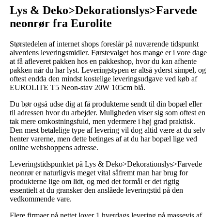
Lys & Deko>Dekorationslys>Farvede
neonrør fra Eurolite
Størstedelen af internet shops foreslår på nuværende tidspunkt
alverdens leveringsmidler. Førstevalget hos mange er i vore dage
at få afleveret pakken hos en pakkeshop, hvor du kan afhente
pakken når du har lyst. Leveringstypen er altså yderst simpel, og
oftest endda den mindst kostelige leveringsudgave ved køb af
EUROLITE T5 Neon-stav 20W 105cm blå.
Du bør også udse dig at få produkterne sendt til din bopæl eller
til adressen hvor du arbejder. Muligheden viser sig som oftest en
tak mere omkostningsfuld, men ydermere i høj grad praktisk.
Den mest betalelige type af levering vil dog altid være at du selv
henter varerne, men dette betinges af at du har bopæl lige ved
online webshoppens adresse.
Leveringstidspunktet på Lys & Deko>Dekorationslys>Farvede
neonrør er naturligvis meget vital såfremt man har brug for
produkterne lige om lidt, og med det formål er det rigtig
essentielt at du gransker den anslåede leveringstid på den
vedkommende vare.
Flere firmaer på nettet lover 1 hverdags levering på massevis af