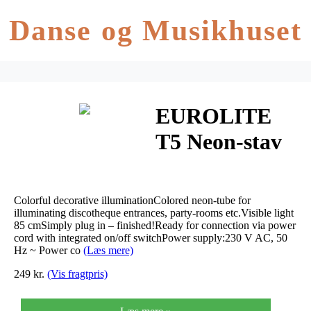
Danse og Musikhuset
EUROLITE
T5 Neon-stav
20W 105cm
blå
Colorful decorative illuminationColored neon-tube for
illuminating discotheque entrances, party-rooms etc.Visible light
85 cmSimply plug in – finished!Ready for connection via power
cord with integrated on/off switchPower supply:230 V AC, 50
Hz ~ Power co
(Læs mere)
249 kr.
(Vis fragtpris)