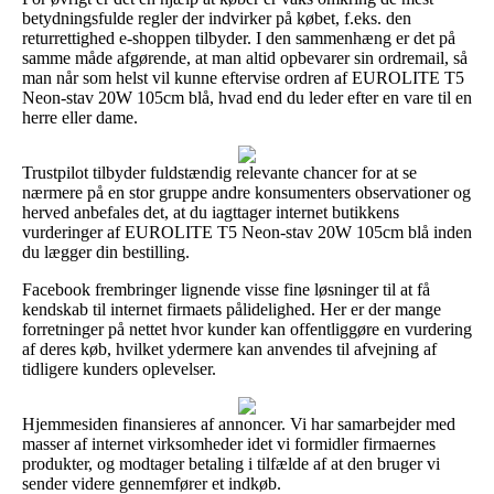
betydningsfulde regler der indvirker på købet, f.eks. den
returrettighed e-shoppen tilbyder. I den sammenhæng er det på
samme måde afgørende, at man altid opbevarer sin ordremail, så
man når som helst vil kunne eftervise ordren af EUROLITE T5
Neon-stav 20W 105cm blå, hvad end du leder efter en vare til en
herre eller dame.
Trustpilot tilbyder fuldstændig relevante chancer for at se
nærmere på en stor gruppe andre konsumenters observationer og
herved anbefales det, at du iagttager internet butikkens
vurderinger af EUROLITE T5 Neon-stav 20W 105cm blå inden
du lægger din bestilling.
Facebook frembringer lignende visse fine løsninger til at få
kendskab til internet firmaets pålidelighed. Her er der mange
forretninger på nettet hvor kunder kan offentliggøre en vurdering
af deres køb, hvilket ydermere kan anvendes til afvejning af
tidligere kunders oplevelser.
Hjemmesiden finansieres af annoncer. Vi har samarbejder med
masser af internet virksomheder idet vi formidler firmaernes
produkter, og modtager betaling i tilfælde af at den bruger vi
sender videre gennemfører et indkøb.