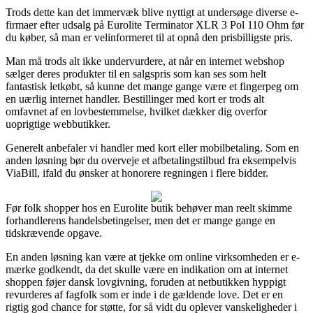
Trods dette kan det immervæk blive nyttigt at undersøge diverse e-
firmaer efter udsalg på Eurolite Terminator XLR 3 Pol 110 Ohm før
du køber, så man er velinformeret til at opnå den prisbilligste pris.
Man må trods alt ikke undervurdere, at når en internet webshop
sælger deres produkter til en salgspris som kan ses som helt
fantastisk letkøbt, så kunne det mange gange være et fingerpeg om
en uærlig internet handler. Bestillinger med kort er trods alt
omfavnet af en lovbestemmelse, hvilket dækker dig overfor
uoprigtige webbutikker.
Generelt anbefaler vi handler med kort eller mobilbetaling. Som en
anden løsning bør du overveje et afbetalingstilbud fra eksempelvis
ViaBill, ifald du ønsker at honorere regningen i flere bidder.
Før folk shopper hos en Eurolite butik behøver man reelt skimme
forhandlerens handelsbetingelser, men det er mange gange en
tidskrævende opgave.
En anden løsning kan være at tjekke om online virksomheden er e-
mærke godkendt, da det skulle være en indikation om at internet
shoppen føjer dansk lovgivning, foruden at netbutikken hyppigt
revurderes af fagfolk som er inde i de gældende love. Det er en
rigtig god chance for støtte, for så vidt du oplever vanskeligheder i