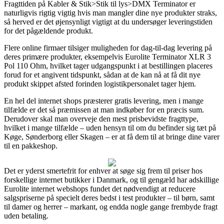
Fragttiden på Kabler & Stik>Stik til lys>DMX Terminator er
naturligvis rigtig vigtig hvis man mangler dine nye produkter straks,
så herved er det øjensynligt vigtigt at du undersøger leveringstiden
for det pågældende produkt.
Flere online firmaer tilsiger muligheden for dag-til-dag levering på
deres primære produkter, eksempelvis Eurolite Terminator XLR 3
Pol 110 Ohm, hvilket tager udgangspunkt i at bestillingen placeres
forud for et angivent tidspunkt, sådan at de kan nå at få dit nye
produkt skippet afsted forinden logistikpersonalet tager hjem.
En hel del internet shops præsterer gratis levering, men i mange
tilfælde er det så præmissen at man indkøber for en præcis sum.
Derudover skal man overveje den mest prisbevidste fragttype,
hvilket i mange tilfælde – uden hensyn til om du befinder sig tæt på
Køge, Sønderborg eller Skagen – er at få dem til at bringe dine varer
til en pakkeshop.
Det er yderst smertefrit for enhver at søge sig frem til priser hos
forskellige internet butikker i Danmark, og til gengæld har adskillige
Eurolite internet webshops fundet det nødvendigt at reducere
salgspriserne på specielt deres bedst i test produkter – til børn, samt
til damer og herrer – markant, og endda nogle gange frembyde fragt
uden betaling.