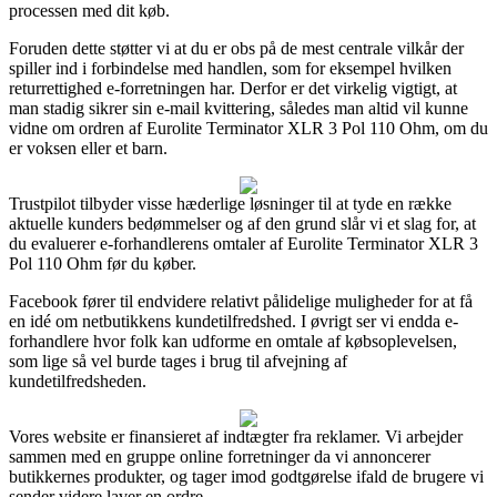
processen med dit køb.
Foruden dette støtter vi at du er obs på de mest centrale vilkår der
spiller ind i forbindelse med handlen, som for eksempel hvilken
returrettighed e-forretningen har. Derfor er det virkelig vigtigt, at
man stadig sikrer sin e-mail kvittering, således man altid vil kunne
vidne om ordren af Eurolite Terminator XLR 3 Pol 110 Ohm, om du
er voksen eller et barn.
Trustpilot tilbyder visse hæderlige løsninger til at tyde en række
aktuelle kunders bedømmelser og af den grund slår vi et slag for, at
du evaluerer e-forhandlerens omtaler af Eurolite Terminator XLR 3
Pol 110 Ohm før du køber.
Facebook fører til endvidere relativt pålidelige muligheder for at få
en idé om netbutikkens kundetilfredshed. I øvrigt ser vi endda e-
forhandlere hvor folk kan udforme en omtale af købsoplevelsen,
som lige så vel burde tages i brug til afvejning af
kundetilfredsheden.
Vores website er finansieret af indtægter fra reklamer. Vi arbejder
sammen med en gruppe online forretninger da vi annoncerer
butikkernes produkter, og tager imod godtgørelse ifald de brugere vi
sender videre laver en ordre.