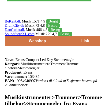
BeKent.dk
Musik 1571 4,9
Besøg
DrumCity.dk
Musik 73 4,8
Besøg
DanGuitar.dk
Musik 466 4,8
Besøg
SoundStoreXL.com
Musik 229 4,7
Besøg
Webshop
Link
Navn:
Evans Compact Led Key Stemmenøgle
Kategori:
Musikinstrumenter>Trommer>Tromme
tilbehør>Stemmenøgler
Producent:
Evans
Varenummer:
153485
EAN:
19954940997
Vurderet til 4.2 ud af 5 stjerner baseret på
25 anmeldelser
Musikinstrumenter>Trommer>Tromme
tilbehør>Stemmenøgler fra Evans