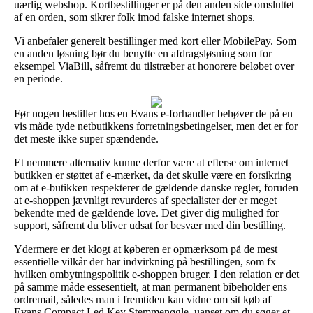
uærlig webshop. Kortbestillinger er på den anden side omsluttet
af en orden, som sikrer folk imod falske internet shops.
Vi anbefaler generelt bestillinger med kort eller MobilePay. Som
en anden løsning bør du benytte en afdragsløsning som for
eksempel ViaBill, såfremt du tilstræber at honorere beløbet over
en periode.
Før nogen bestiller hos en Evans e-forhandler behøver de på en
vis måde tyde netbutikkens forretningsbetingelser, men det er for
det meste ikke super spændende.
Et nemmere alternativ kunne derfor være at efterse om internet
butikken er støttet af e-mærket, da det skulle være en forsikring
om at e-butikken respekterer de gældende danske regler, foruden
at e-shoppen jævnligt revurderes af specialister der er meget
bekendte med de gældende love. Det giver dig mulighed for
support, såfremt du bliver udsat for besvær med din bestilling.
Ydermere er det klogt at køberen er opmærksom på de mest
essentielle vilkår der har indvirkning på bestillingen, som fx
hvilken ombytningspolitik e-shoppen bruger. I den relation er det
på samme måde essesentielt, at man permanent bibeholder ens
ordremail, således man i fremtiden kan vidne om sit køb af
Evans Compact Led Key Stemmenøgle, uanset om du søger et