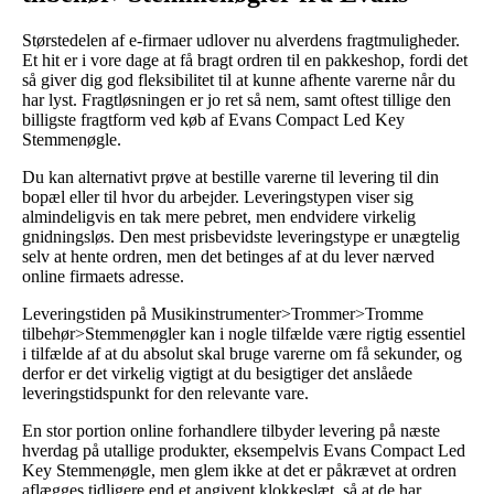
Størstedelen af e-firmaer udlover nu alverdens fragtmuligheder.
Et hit er i vore dage at få bragt ordren til en pakkeshop, fordi det
så giver dig god fleksibilitet til at kunne afhente varerne når du
har lyst. Fragtløsningen er jo ret så nem, samt oftest tillige den
billigste fragtform ved køb af Evans Compact Led Key
Stemmenøgle.
Du kan alternativt prøve at bestille varerne til levering til din
bopæl eller til hvor du arbejder. Leveringstypen viser sig
almindeligvis en tak mere pebret, men endvidere virkelig
gnidningsløs. Den mest prisbevidste leveringstype er unægtelig
selv at hente ordren, men det betinges af at du lever nærved
online firmaets adresse.
Leveringstiden på Musikinstrumenter>Trommer>Tromme
tilbehør>Stemmenøgler kan i nogle tilfælde være rigtig essentiel
i tilfælde af at du absolut skal bruge varerne om få sekunder, og
derfor er det virkelig vigtigt at du besigtiger det anslåede
leveringstidspunkt for den relevante vare.
En stor portion online forhandlere tilbyder levering på næste
hverdag på utallige produkter, eksempelvis Evans Compact Led
Key Stemmenøgle, men glem ikke at det er påkrævet at ordren
aflægges tidligere end et angivent klokkeslæt, så at de har