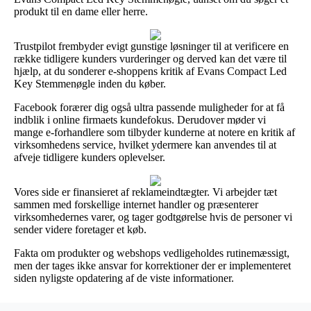
produkt til en dame eller herre.
Trustpilot frembyder evigt gunstige løsninger til at verificere en
række tidligere kunders vurderinger og derved kan det være til
hjælp, at du sonderer e-shoppens kritik af Evans Compact Led
Key Stemmenøgle inden du køber.
Facebook forærer dig også ultra passende muligheder for at få
indblik i online firmaets kundefokus. Derudover møder vi
mange e-forhandlere som tilbyder kunderne at notere en kritik af
virksomhedens service, hvilket ydermere kan anvendes til at
afveje tidligere kunders oplevelser.
Vores side er finansieret af reklameindtægter. Vi arbejder tæt
sammen med forskellige internet handler og præsenterer
virksomhedernes varer, og tager godtgørelse hvis de personer vi
sender videre foretager et køb.
Fakta om produkter og webshops vedligeholdes rutinemæssigt,
men der tages ikke ansvar for korrektioner der er implementeret
siden nyligste opdatering af de viste informationer.