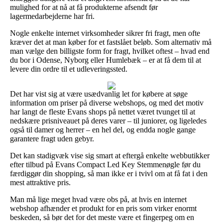
mulighed for at nå at få produkterne afsendt før
lagermedarbejderne har fri.
Nogle enkelte internet virksomheder sikrer fri fragt, men ofte
kræver det at man køber for et fastslået beløb. Som alternativ må
man vælge den billigste form for fragt, hvilket oftest – hvad end
du bor i Odense, Nyborg eller Humlebæk – er at få dem til at
levere din ordre til et udleveringssted.
Det har vist sig at være usædvanlig let for købere at søge
information om priser på diverse webshops, og med det motiv
har langt de fleste Evans shops på nettet været tvunget til at
nedskære prisniveauet på deres varer – til juniorer, og ligeledes
også til damer og herrer – en hel del, og endda nogle gange
garantere fragt uden gebyr.
Det kan stadigvæk vise sig smart at eftergå enkelte webbutikker
efter tilbud på Evans Compact Led Key Stemmenøgle før du
færdiggør din shopping, så man ikke er i tvivl om at få fat i den
mest attraktive pris.
Man må lige meget hvad være obs på, at hvis en internet
webshop afhænder et produkt for en pris som virker enormt
beskeden, så bør det for det meste være et fingerpeg om en