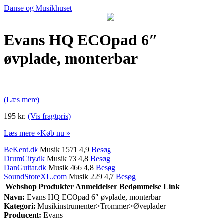
Danse og Musikhuset
Evans HQ ECOpad 6″
øvplade, monterbar
(Læs mere)
195 kr.
(Vis fragtpris)
Læs mere »
Køb nu »
BeKent.dk
Musik 1571 4,9
Besøg
DrumCity.dk
Musik 73 4,8
Besøg
DanGuitar.dk
Musik 466 4,8
Besøg
SoundStoreXL.com
Musik 229 4,7
Besøg
Webshop
Produkter
Anmeldelser
Bedømmelse
Link
Navn:
Evans HQ ECOpad 6″ øvplade, monterbar
Kategori:
Musikinstrumenter>Trommer>Øveplader
Producent:
Evans