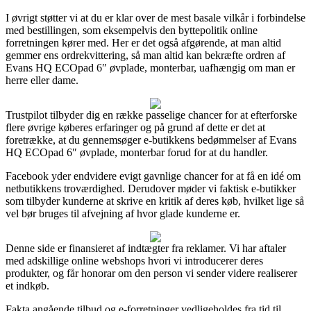
I øvrigt støtter vi at du er klar over de mest basale vilkår i forbindelse
med bestillingen, som eksempelvis den byttepolitik online
forretningen kører med. Her er det også afgørende, at man altid
gemmer ens ordrekvittering, så man altid kan bekræfte ordren af
Evans HQ ECOpad 6″ øvplade, monterbar, uafhængig om man er
herre eller dame.
Trustpilot tilbyder dig en række passelige chancer for at efterforske
flere øvrige køberes erfaringer og på grund af dette er det at
foretrække, at du gennemsøger e-butikkens bedømmelser af Evans
HQ ECOpad 6″ øvplade, monterbar forud for at du handler.
Facebook yder endvidere evigt gavnlige chancer for at få en idé om
netbutikkens troværdighed. Derudover møder vi faktisk e-butikker
som tilbyder kunderne at skrive en kritik af deres køb, hvilket lige så
vel bør bruges til afvejning af hvor glade kunderne er.
Denne side er finansieret af indtægter fra reklamer. Vi har aftaler
med adskillige online webshops hvori vi introducerer deres
produkter, og får honorar om den person vi sender videre realiserer
et indkøb.
Fakta angående tilbud og e-forretninger vedligeholdes fra tid til