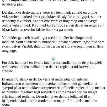
betalelige pris.
Du skal ikke desto mindre være årvågen med, at ifald en online
virksomhed markedsfører produkter til salg for en salgspris som er
uendeligt favorabel, bør det ofte være et fingerpeg om en uægte
online virksomhed. Køb med kort er trods alt en del af en regel, som
bistår køberen overfor falske butikker på nettet.
Vi tilråder generelt bestillinger med kort eller betalinger med
mobilen. Som et alternativ burde du udnytte et afbetalingstilbud som
eksempelvis ViaBill, ifald du tilstræber at afdrage regningen af flere
omgange.
Før folk handler i en Evans internet forhandler burde de principielt
tyde webbutikkens vilkår, men det er i reglen et tidskrævende
arbejde.
Et andet forslag kan derfor være at undersøge om internet
forhandleren er medlem af e-mærket, eftersom det generelt er et
sympol på at netbutikken accepterer de officielle regler, tillige med at
netbutikken regelmæssigt revurderes af fagmænd der har meget
erfaring med reglerne. Desuden giver det dig lejlighed til en
hjælpende hånd, når du møder dilemmaer i forbindelse med din
ordre.