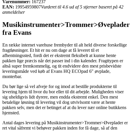
Varenummer:
167237
EAN:
19954959807
Vurderet til 4.6 ud af 5 stjerner baseret på 42
anmeldelser
Musikinstrumenter>Trommer>Øveplader
fra Evans
En række internet varehuse frembyder til alt held diverse forskellige
fragtløsninger. Et hit er nu om dage at få leveret til et
afhentningssted, fordi det er ekstremt fleksibelt at kunne hente
pakken lige præcis når det passer ind i din kalender. Fragttypen er
altså super fremkommelig, og tit endvidere den mest prisbevidste
leveringsmåde ved køb af Evans HQ ECOpad 6″ øvplade,
monterbar.
Du bør lige så vel afveje for og imod at bestille produkterne til
levering hjem til hvor du bor eller til dit arbejde. Muligheden viser
sig uheldigvis lidt dyrere, men endda ekstremt enkel. Den mest
betalelige løsning til levering vil dog utvivlsomt være at hente
pakken selv, men det er betinget af at du lever nær online butikkens
hjemsted.
Antal dages levering på Musikinstrumenter>Trommer>Øveplader er
ret vital såfremt vi behøver pakken inden for få dage, så af den