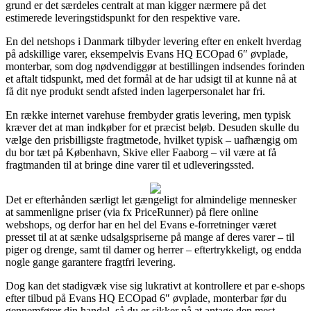
grund er det særdeles centralt at man kigger nærmere på det
estimerede leveringstidspunkt for den respektive vare.
En del netshops i Danmark tilbyder levering efter en enkelt hverdag
på adskillige varer, eksempelvis Evans HQ ECOpad 6″ øvplade,
monterbar, som dog nødvendiggør at bestillingen indsendes forinden
et aftalt tidspunkt, med det formål at de har udsigt til at kunne nå at
få dit nye produkt sendt afsted inden lagerpersonalet har fri.
En række internet varehuse frembyder gratis levering, men typisk
kræver det at man indkøber for et præcist beløb. Desuden skulle du
vælge den prisbilligste fragtmetode, hvilket typisk – uafhængig om
du bor tæt på København, Skive eller Faaborg – vil være at få
fragtmanden til at bringe dine varer til et udleveringssted.
Det er efterhånden særligt let gængeligt for almindelige mennesker
at sammenligne priser (via fx PriceRunner) på flere online
webshops, og derfor har en hel del Evans e-forretninger været
presset til at at sænke udsalgspriserne på mange af deres varer – til
piger og drenge, samt til damer og herrer – eftertrykkeligt, og endda
nogle gange garantere fragtfri levering.
Dog kan det stadigvæk vise sig lukrativt at kontrollere et par e-shops
efter tilbud på Evans HQ ECOpad 6″ øvplade, monterbar før du
gennemfører din handel, så du er sikker på at antage den mest