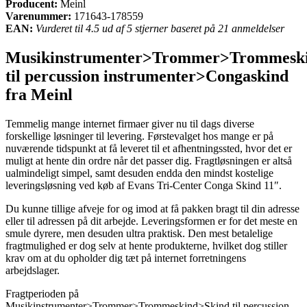
Producent:
Meinl
Varenummer:
171643-178559
EAN:
Vurderet til 4.5 ud af 5 stjerner baseret på 21 anmeldelser
Musikinstrumenter>Trommer>Trommesk
til percussion instrumenter>Congaskind
fra Meinl
Temmelig mange internet firmaer giver nu til dags diverse
forskellige løsninger til levering. Førstevalget hos mange er på
nuværende tidspunkt at få leveret til et afhentningssted, hvor det er
muligt at hente din ordre når det passer dig. Fragtløsningen er altså
ualmindeligt simpel, samt desuden endda den mindst kostelige
leveringsløsning ved køb af Evans Tri-Center Conga Skind 11″.
Du kunne tillige afveje for og imod at få pakken bragt til din adresse
eller til adressen på dit arbejde. Leveringsformen er for det meste en
smule dyrere, men desuden ultra praktisk. Den mest betalelige
fragtmulighed er dog selv at hente produkterne, hvilket dog stiller
krav om at du opholder dig tæt på internet forretningens
arbejdslager.
Fragtperioden på
Musikinstrumenter>Trommer>Trommeskind>Skind til percussion