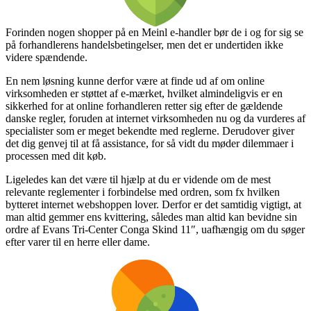
Forinden nogen shopper på en Meinl e-handler bør de i og for sig se
på forhandlerens handelsbetingelser, men det er undertiden ikke
videre spændende.
En nem løsning kunne derfor være at finde ud af om online
virksomheden er støttet af e-mærket, hvilket almindeligvis er en
sikkerhed for at online forhandleren retter sig efter de gældende
danske regler, foruden at internet virksomheden nu og da vurderes af
specialister som er meget bekendte med reglerne. Derudover giver
det dig genvej til at få assistance, for så vidt du møder dilemmaer i
processen med dit køb.
Ligeledes kan det være til hjælp at du er vidende om de mest
relevante reglementer i forbindelse med ordren, som fx hvilken
bytteret internet webshoppen lover. Derfor er det samtidig vigtigt, at
man altid gemmer ens kvittering, således man altid kan bevidne sin
ordre af Evans Tri-Center Conga Skind 11″, uafhængig om du søger
efter varer til en herre eller dame.