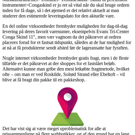
instrumenter>Congaskind er jo ret så vital når du skal bruge ordren
inden for få dage, så i det øjemed er det relativt aktuelt at man
studerer den estimerede leveringsdato for den aktuelle vare.
En del online virksomheder frembyder muligheden for dag-til-dag
levering på deres favorit varenumre, eksempelvis Evans Tri-Center
Conga Skind 11″, men vær vagtsom da det påkræver at ordren
placeres forud for et fastsat tidspunkt, således at de har mulighed for
at nå at få produkterne sendt afsted før de lageransatte har fyraften.
Nogle internet virksomheder frembyder gratis fragt, men i de fleste
tilfælde er det påkrævet at der shoppes for et fastslået beløb.
Alternativt kunne man gribe den mest letkøbte fragtmetode, hvilket
ofte – om man er ved Roskilde, Solrød Strand eller Ebeltoft – vil
blive at få bragt din pakke til en pakkeshop.
Det har vist sig at være meget uproblematisk for alle at
prissammenligne på flere webbutikker, og af den grund har en lang