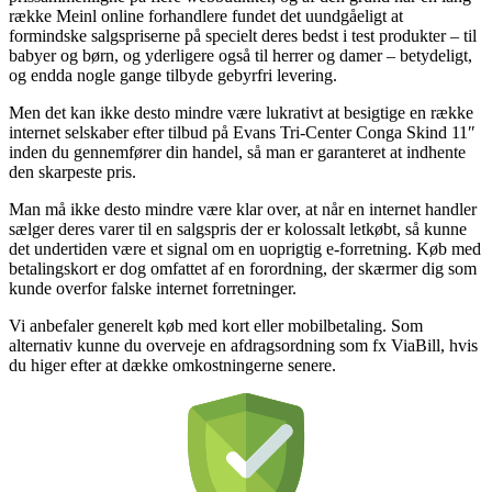
række Meinl online forhandlere fundet det uundgåeligt at
formindske salgspriserne på specielt deres bedst i test produkter – til
babyer og børn, og yderligere også til herrer og damer – betydeligt,
og endda nogle gange tilbyde gebyrfri levering.
Men det kan ikke desto mindre være lukrativt at besigtige en række
internet selskaber efter tilbud på Evans Tri-Center Conga Skind 11″
inden du gennemfører din handel, så man er garanteret at indhente
den skarpeste pris.
Man må ikke desto mindre være klar over, at når en internet handler
sælger deres varer til en salgspris der er kolossalt letkøbt, så kunne
det undertiden være et signal om en uoprigtig e-forretning. Køb med
betalingskort er dog omfattet af en forordning, der skærmer dig som
kunde overfor falske internet forretninger.
Vi anbefaler generelt køb med kort eller mobilbetaling. Som
alternativ kunne du overveje en afdragsordning som fx ViaBill, hvis
du higer efter at dække omkostningerne senere.