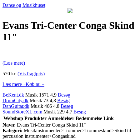
Danse og Musikhuset
Evans Tri-Center Conga Skind
11″
(Læs mere)
570 kr.
(Vis fragtpris)
Læs mere »
Køb nu »
BeKent.dk
Musik 1571 4,9
Besøg
DrumCity.dk
Musik 73 4,8
Besøg
DanGuitar.dk
Musik 466 4,8
Besøg
SoundStoreXL.com
Musik 229 4,7
Besøg
Webshop
Produkter
Anmeldelser
Bedømmelse
Link
Navn:
Evans Tri-Center Conga Skind 11″
Kategori:
Musikinstrumenter>Trommer>Trommeskind>Skind til
percussion instrumenter>Congaskind