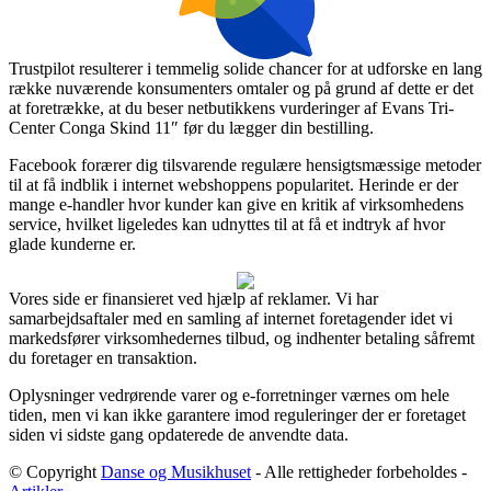
Trustpilot resulterer i temmelig solide chancer for at udforske en lang
række nuværende konsumenters omtaler og på grund af dette er det
at foretrække, at du beser netbutikkens vurderinger af Evans Tri-
Center Conga Skind 11″ før du lægger din bestilling.
Facebook forærer dig tilsvarende regulære hensigtsmæssige metoder
til at få indblik i internet webshoppens popularitet. Herinde er der
mange e-handler hvor kunder kan give en kritik af virksomhedens
service, hvilket ligeledes kan udnyttes til at få et indtryk af hvor
glade kunderne er.
Vores side er finansieret ved hjælp af reklamer. Vi har
samarbejdsaftaler med en samling af internet foretagender idet vi
markedsfører virksomhedernes tilbud, og indhenter betaling såfremt
du foretager en transaktion.
Oplysninger vedrørende varer og e-forretninger værnes om hele
tiden, men vi kan ikke garantere imod reguleringer der er foretaget
siden vi sidste gang opdaterede de anvendte data.
© Copyright
Danse og Musikhuset
- Alle rettigheder forbeholdes -