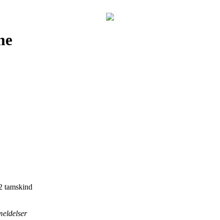
ne
 tamskind
meldelser