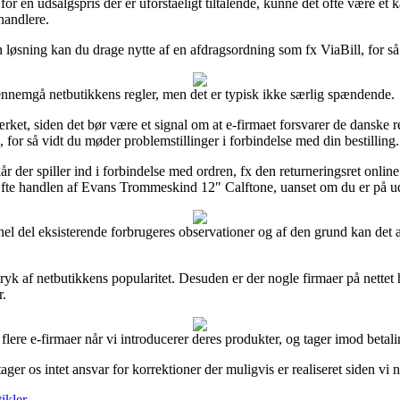
or en udsalgspris der er uforståeligt tiltalende, kunne det ofte være et 
rhandlere.
løsning kan du drage nytte af en afdragsordning som fx ViaBill, for så 
ennemgå netbutikkens regler, men det er typisk ikke særlig spændende.
et, siden det bør være et signal om at e-firmaet forsvarer de danske 
 for så vidt du møder problemstillinger i forbindelse med din bestilling.
år der spiller ind i forbindelse med ordren, fx den returneringsret onlin
te handlen af Evans Trommeskind 12″ Calftone, uanset om du er på udki
 hel del eksisterende forbrugeres observationer og af den grund kan de
ndtryk af netbutikkens popularitet. Desuden er der nogle firmaer på nett
r.
re e-firmaer når vi introducerer deres produkter, og tager imod betaling
er os intet ansvar for korrektioner der muligvis er realiseret siden vi
ikler