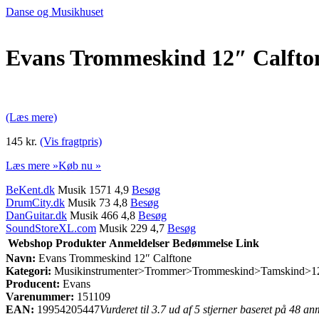
Danse og Musikhuset
Evans Trommeskind 12″ Calfto
(Læs mere)
145 kr.
(Vis fragtpris)
Læs mere »
Køb nu »
BeKent.dk
Musik 1571 4,9
Besøg
DrumCity.dk
Musik 73 4,8
Besøg
DanGuitar.dk
Musik 466 4,8
Besøg
SoundStoreXL.com
Musik 229 4,7
Besøg
Webshop
Produkter
Anmeldelser
Bedømmelse
Link
Navn:
Evans Trommeskind 12″ Calftone
Kategori:
Musikinstrumenter>Trommer>Trommeskind>Tamskind>12
Producent:
Evans
Varenummer:
151109
EAN:
19954205447
Vurderet til 3.7 ud af 5 stjerner baseret på 48 an