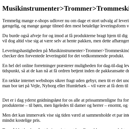
Musikinstrumenter>Trommer>Trommeskin
Temmelig mange e-shops udlover nu om dage et stort udvalg af leverings
gængelig, og mange gange tilmed den mest betalelige leveringsform
Du burde også afveje for og imod at få produkterne bragt hjem til dig 
vil dog altid vise sig at være selv at hente pakken, men dette afhænge
Leveringshastigheden på Musikinstrumenter>Trommer>Trommeskind>Ta
checker den forventede leveringstid for det vedkommende produkt.
En hel del online forretninger præsterer muligheden for dag-til-dag l
tidspunkt, så at de kan nå at få ordren betjent inden de pakkeansatte 
En række internet webshops sikrer fragt uden gebyr, men tit er det u
man bor tæt på Vejle, Nyborg eller Humlebæk – vil være at få dem til a
Det er i dag yderst gnidningsløst for os alle at prissammenligne fra for
produkterne – til børn, men ligeledes til damer og herrer – enormt, 
Men det kan immervæk vise sig tiden værd at sammenholde et par inter
mindst kostelige pris.