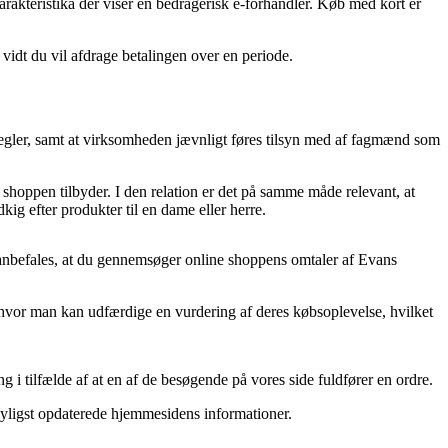
karakteristika der viser en bedragerisk e-forhandler. Køb med kort er
vidt du vil afdrage betalingen over en periode.
regler, samt at virksomheden jævnligt føres tilsyn med af fagmænd som
e shoppen tilbyder. I den relation er det på samme måde relevant, at
g efter produkter til en dame eller herre.
t anbefales, at du gennemsøger online shoppens omtaler af Evans
et hvor man kan udfærdige en vurdering af deres købsoplevelse, hvilket
 i tilfælde af at en af de besøgende på vores side fuldfører en ordre.
 nyligst opdaterede hjemmesidens informationer.