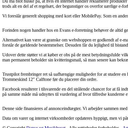
Du må blot huske på, at hvis en internet handler reklamerer produkter f
trods alt en del af et regelsæt, der begunstiger os overfor uærlige e-fo
Vi foreslår generelt shopping med kort eller MobilePay. Som en anden 
Forinden nogen handler hos en Evans e-forretning behøver de altid g
Alternativet kan være at granske om webshoppen er godkendt af e-mærk
forstår de gældende bestemmelser. Desuden får du lejlighed til bistand,
Udover dette støtter vi at køber er obs på de mest betydningsfulde vilk
man permanent beholder sin kvitteringsmail, så man senere kan bekræf
Trustpilot frembringer ret så uafhængige muligheder for at studere en
Trommeskind 12″ Calftone før du placerer din ordre.
Facebook resulterer i tilsvarende en del strålende chancer for at få i
på samme måde må udnyttes til vurdering af hvor tilfredse kunderne e
Denne side finansieres af annonceindtægter. Vi arbejder sammen med fle
Data om varer og internet virksomheder opdateres hyppigt, men vi påtag
© Copyright
Danse og Musikhuset
- Alle rettigheder forbeholdes -
Art