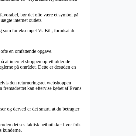
t favorabel, bør det ofte være et symbol på
uægte internet outlets.
ng som for eksempel ViaBill, forudsat du
t ofte en omfattende opgave.
på at internet shoppen opretholder de
reglerne på området. Dette er desuden en
pelvis den returneringsret webshoppen
 fremadrettet kan eftervise købet af Evans
er og derved er det smart, at du betragter
ruden det ses faktisk netbutikker hvor folk
os kunderne.