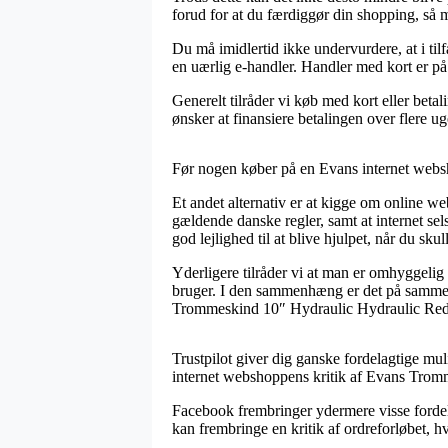
forud for at du færdiggør din shopping, så 
Du må imidlertid ikke undervurdere, at i tilf
en uærlig e-handler. Handler med kort er på 
Generelt tilråder vi køb med kort eller bet
ønsker at finansiere betalingen over flere ug
Før nogen køber på en Evans internet websho
Et andet alternativ er at kigge om online w
gældende danske regler, samt at internet se
god lejlighed til at blive hjulpet, når du sk
Yderligere tilråder vi at man er omhyggeli
bruger. I den sammenhæng er det på samme m
Trommeskind 10″ Hydraulic Hydraulic Red, h
Trustpilot giver dig ganske fordelagtige mu
internet webshoppens kritik af Evans Trom
Facebook frembringer ydermere visse fordelag
kan frembringe en kritik af ordreforløbet, h