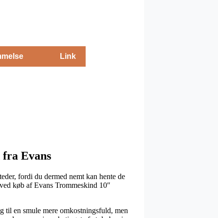
melse
Link
fra Evans
steder, fordi du dermed nemt kan hente de
ype ved køb af Evans Trommeskind 10″
 og til en smule mere omkostningsfuld, men