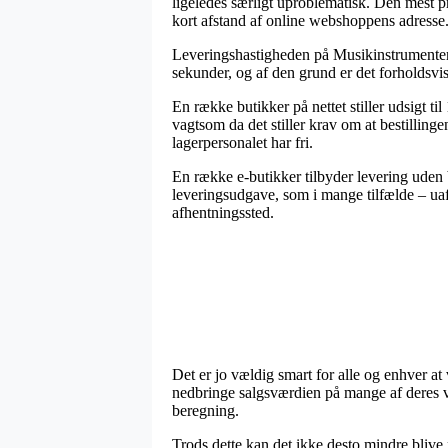
ligeledes særligt uproblematisk. Den mest pri
kort afstand af online webshoppens adresse
Leveringshastigheden på Musikinstrument
sekunder, og af den grund er det forholdsvis
En række butikker på nettet stiller udsigt
vagtsom da det stiller krav om at bestilling
lagerpersonalet har fri.
En række e-butikker tilbyder levering uden b
leveringsudgave, som i mange tilfælde – uafh
afhentningssted.
Det er jo vældig smart for alle og enhver at
nedbringe salgsværdien på mange af deres v
beregning.
Trods dette kan det ikke desto mindre blive