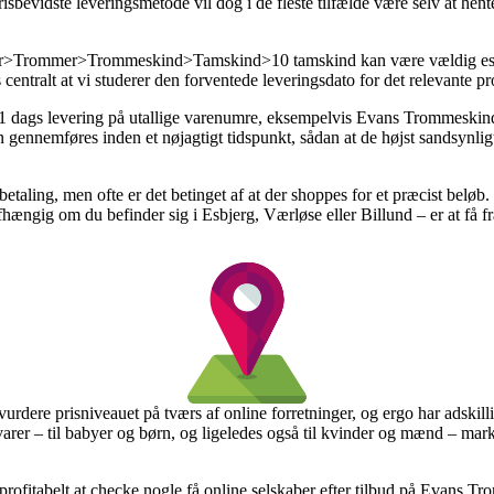
sbevidste leveringsmetode vil dog i de fleste tilfælde være selv at hente
.
er>Trommer>Trommeskind>Tamskind>10 tamskind kan være vældig ess
 centralt at vi studerer den forventede leveringsdato for det relevante p
 til 1 dags levering på utallige varenumre, eksempelvis Evans Trommes
en gennemføres inden et nøjagtigt tidspunkt, sådan at de højst sandsynlig
etaling, men ofte er det betinget af at der shoppes for et præcist beløb
ængig om du befinder sig i Esbjerg, Værløse eller Billund – er at få frag
 vurdere prisniveauet på tværs af online forretninger, og ergo har adskil
arer – til babyer og børn, og ligeledes også til kvinder og mænd – mar
 profitabelt at checke nogle få online selskaber efter tilbud på Evans