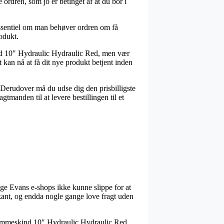
 ordren, som jo er betinget af at du bor i
entiel om man behøver ordren om få
rodukt.
kind 10″ Hydraulic Hydraulic Red, men vær
t kan nå at få dit nye produkt betjent inden
. Derudover må du udse dig den prisbilligste
tmanden til at levere bestillingen til et
lige Evans e-shops ikke kunne slippe for at
kant, og endda nogle gange love fragt uden
 Trommeskind 10″ Hydraulic Hydraulic Red