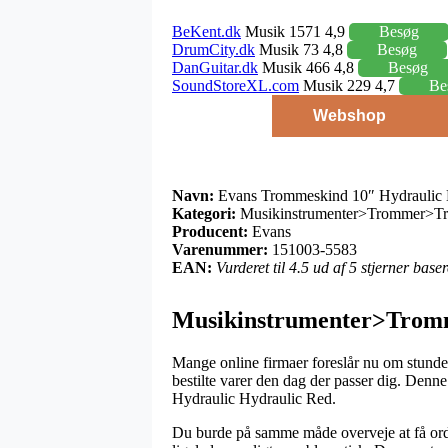
BeKent.dk
Musik 1571 4,9
Besøg
DrumCity.dk
Musik 73 4,8
Besøg
DanGuitar.dk
Musik 466 4,8
Besøg
SoundStoreXL.com
Musik 229 4,7
Be
Webshop
Navn:
Evans Trommeskind 10″ Hydraulic 
Kategori:
Musikinstrumenter>Trommer>T
Producent:
Evans
Varenummer:
151003-5583
EAN:
Vurderet til 4.5 ud af 5 stjerner bas
Musikinstrumenter>Trom
Mange online firmaer foreslår nu om stunder
bestilte varer den dag der passer dig. Denn
Hydraulic Hydraulic Red.
Du burde på samme måde overveje at få ordre