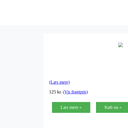
(Læs mere)
125 kr.
(Vis fragtpris)
Læs mere »
Køb nu »