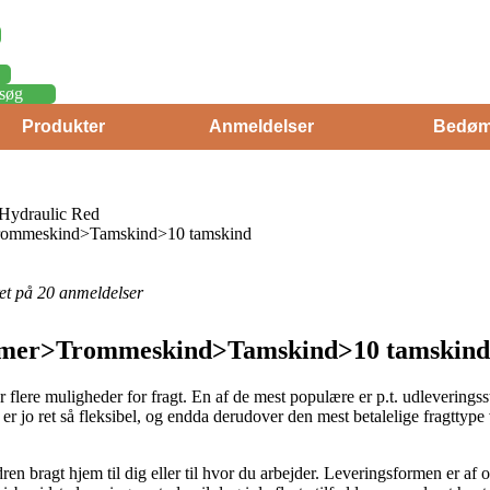
søg
Produkter
Anmeldelser
Bedøm
Hydraulic Red
rommeskind>Tamskind>10 tamskind
eret på 20 anmeldelser
mer>Trommeskind>Tamskind>10 tamskind 
 flere muligheder for fragt. En af de mest populære er p.t. udleverings
e er jo ret så fleksibel, og endda derudover den mest betalelige fragtt
n bragt hjem til dig eller til hvor du arbejder. Leveringsformen er af