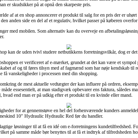
man er skudsikker på at opnå den skarpeste pris.
ælde af at en shop annoncerer et produkt til salg for en pris der er uhør
den anden side en del af et regulativ, hvilket passer på køberen overfor 
alinger med mobilen. Som alternativ kan du overveje en afbetalingsløsni
er.
p kan de uden tvivl studere netbutikkens forretningsvilkår, dog er de
ebshoppen er verificeret af e-mærket, grundet at det kan være et sympol 
lskabet af og til føres tilsyn med af fagmænd som har nøje kendskab til 
ulle få vanskeligheder i processen med din shopping.
g omkring de mest aktuelle vedtægter der kan influere på ordren, eksem
åde essesentielt, at man stadigvæk opbevarer ens faktura, således man
vad end man er på udkig efter et produkt til en kvinde eller mand.
ligheder for at gennemstøve en hel del forhenværende kunders anmeldels
meskind 10″ Hydraulic Hydraulic Red før du handler.
tige løsninger til at få en idé om e-forretningens kundetilfredshed. Fo
vilket på samme måde bør benyttes til at få et indtryk af tilfredsheden h