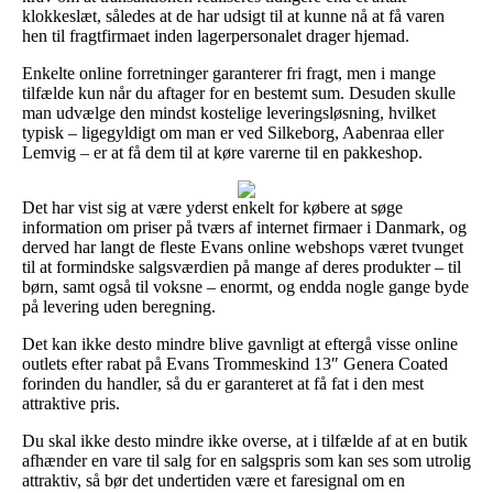
klokkeslæt, således at de har udsigt til at kunne nå at få varen
hen til fragtfirmaet inden lagerpersonalet drager hjemad.
Enkelte online forretninger garanterer fri fragt, men i mange
tilfælde kun når du aftager for en bestemt sum. Desuden skulle
man udvælge den mindst kostelige leveringsløsning, hvilket
typisk – ligegyldigt om man er ved Silkeborg, Aabenraa eller
Lemvig – er at få dem til at køre varerne til en pakkeshop.
Det har vist sig at være yderst enkelt for købere at søge
information om priser på tværs af internet firmaer i Danmark, og
derved har langt de fleste Evans online webshops været tvunget
til at formindske salgsværdien på mange af deres produkter – til
børn, samt også til voksne – enormt, og endda nogle gange byde
på levering uden beregning.
Det kan ikke desto mindre blive gavnligt at eftergå visse online
outlets efter rabat på Evans Trommeskind 13″ Genera Coated
forinden du handler, så du er garanteret at få fat i den mest
attraktive pris.
Du skal ikke desto mindre ikke overse, at i tilfælde af at en butik
afhænder en vare til salg for en salgspris som kan ses som utrolig
attraktiv, så bør det undertiden være et faresignal om en