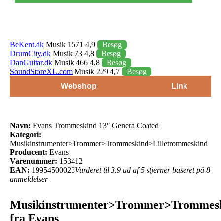
BeKent.dk
Musik 1571 4,9
Besøg
DrumCity.dk
Musik 73 4,8
Besøg
DanGuitar.dk
Musik 466 4,8
Besøg
SoundStoreXL.com
Musik 229 4,7
Besøg
Webshop
Link
Navn:
Evans Trommeskind 13″ Genera Coated
Kategori:
Musikinstrumenter>Trommer>Trommeskind>Lilletrommeskind
Producent:
Evans
Varenummer:
153412
EAN:
19954500023
Vurderet til 3.9 ud af 5 stjerner baseret på 8
anmeldelser
Musikinstrumenter>Trommer>Trommesk
fra Evans