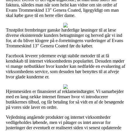
faktura, således man når som helst kan vidne om sin ordre af
Evans Trommeskind 13″ Genera Coated, ligegyldigt om man
skal købe gave til en herre eller dame.
Trustpilot frembringer ganske hæderlige løsninger til at læse
diverse eksisterende kunders betragtninger og herved går vi ind
for, at du bliver klogere på e-forretningens vurderinger af Evans
Trommeskind 13″ Genera Coated før du køber.
Facebook leverer ydermere evigt stabile metoder til at få
kendskab til internet virksomhedens popularitet. Desuden møder
vi mange netbutikker hvor kunder kan nedfælde en evaluering af
virksomhedens service, som desuden bør benyttes til at afveje
hvor glade kunderne er.
Hjemmesiden er finansieret af reklameindtægter. Vi samarbejder
med en lang række internet firmaer hvor vi introducerer
butikkernes tilbud, og får betaling for så vidt en af de besøgende
på vores side laver en ordre.
Vejledning angående produkter og internet virksomheder
vedligeholdes løbende, men vi påtager os intet ansvar for
justeringer der eventuelt er realiseret siden vi senest opdaterede