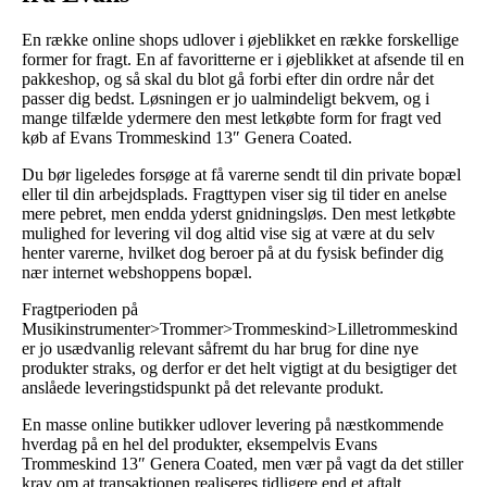
En række online shops udlover i øjeblikket en række forskellige
former for fragt. En af favoritterne er i øjeblikket at afsende til en
pakkeshop, og så skal du blot gå forbi efter din ordre når det
passer dig bedst. Løsningen er jo ualmindeligt bekvem, og i
mange tilfælde ydermere den mest letkøbte form for fragt ved
køb af Evans Trommeskind 13″ Genera Coated.
Du bør ligeledes forsøge at få varerne sendt til din private bopæl
eller til din arbejdsplads. Fragttypen viser sig til tider en anelse
mere pebret, men endda yderst gnidningsløs. Den mest letkøbte
mulighed for levering vil dog altid vise sig at være at du selv
henter varerne, hvilket dog beroer på at du fysisk befinder dig
nær internet webshoppens bopæl.
Fragtperioden på
Musikinstrumenter>Trommer>Trommeskind>Lilletrommeskind
er jo usædvanlig relevant såfremt du har brug for dine nye
produkter straks, og derfor er det helt vigtigt at du besigtiger det
anslåede leveringstidspunkt på det relevante produkt.
En masse online butikker udlover levering på næstkommende
hverdag på en hel del produkter, eksempelvis Evans
Trommeskind 13″ Genera Coated, men vær på vagt da det stiller
krav om at transaktionen realiseres tidligere end et aftalt