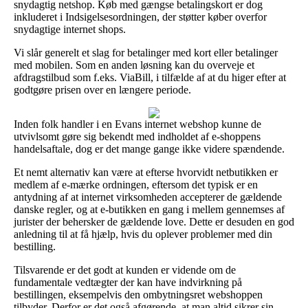
snydagtig netshop. Køb med gængse betalingskort er dog
inkluderet i Indsigelsesordningen, der støtter køber overfor
snydagtige internet shops.
Vi slår generelt et slag for betalinger med kort eller betalinger
med mobilen. Som en anden løsning kan du overveje et
afdragstilbud som f.eks. ViaBill, i tilfælde af at du higer efter at
godtgøre prisen over en længere periode.
Inden folk handler i en Evans internet webshop kunne de
utvivlsomt gøre sig bekendt med indholdet af e-shoppens
handelsaftale, dog er det mange gange ikke videre spændende.
Et nemt alternativ kan være at efterse hvorvidt netbutikken er
medlem af e-mærke ordningen, eftersom det typisk er en
antydning af at internet virksomheden accepterer de gældende
danske regler, og at e-butikken en gang i mellem gennemses af
jurister der behersker de gældende love. Dette er desuden en god
anledning til at få hjælp, hvis du oplever problemer med din
bestilling.
Tilsvarende er det godt at kunden er vidende om de
fundamentale vedtægter der kan have indvirkning på
bestillingen, eksempelvis den ombytningsret webshoppen
tilbyder. Derfor er det også afgørende, at man altid sikrer sin