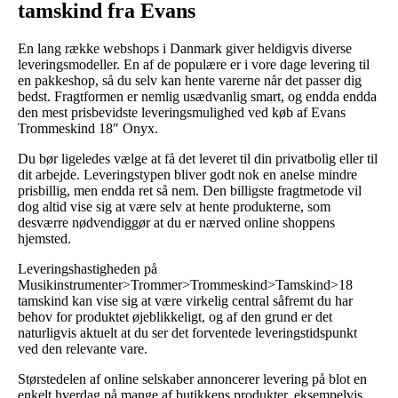
tamskind fra Evans
En lang række webshops i Danmark giver heldigvis diverse
leveringsmodeller. En af de populære er i vore dage levering til
en pakkeshop, så du selv kan hente varerne når det passer dig
bedst. Fragtformen er nemlig usædvanlig smart, og endda endda
den mest prisbevidste leveringsmulighed ved køb af Evans
Trommeskind 18″ Onyx.
Du bør ligeledes vælge at få det leveret til din privatbolig eller til
dit arbejde. Leveringstypen bliver godt nok en anelse mindre
prisbillig, men endda ret så nem. Den billigste fragtmetode vil
dog altid vise sig at være selv at hente produkterne, som
desværre nødvendiggør at du er nærved online shoppens
hjemsted.
Leveringshastigheden på
Musikinstrumenter>Trommer>Trommeskind>Tamskind>18
tamskind kan vise sig at være virkelig central såfremt du har
behov for produktet øjeblikkeligt, og af den grund er det
naturligvis aktuelt at du ser det forventede leveringstidspunkt
ved den relevante vare.
Størstedelen af online selskaber annoncerer levering på blot en
enkelt hverdag på mange af butikkens produkter, eksempelvis