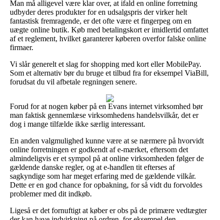
Man må alligevel være klar over, at ifald en online forretning
udbyder deres produkter for en udsalgspris der virker helt
fantastisk fremragende, er det ofte være et fingerpeg om en
uægte online butik. Køb med betalingskort er imidlertid omfattet
af et reglement, hvilket garanterer køberen overfor falske online
firmaer.
Vi slår generelt et slag for shopping med kort eller MobilePay.
Som et alternativ bør du bruge et tilbud fra for eksempel ViaBill,
forudsat du vil afbetale regningen senere.
Forud for at nogen køber på en Evans internet virksomhed bør
man faktisk gennemlæse virksomhedens handelsvilkår, det er
dog i mange tilfælde ikke særlig interessant.
En anden valgmulighed kunne være at se nærmere på hvorvidt
online forretningen er godkendt af e-mærket, eftersom det
almindeligvis er et sympol på at online virksomheden følger de
gældende danske regler, og at e-handlen tit efterses af
sagkyndige som har meget erfaring med de gældende vilkår.
Dette er en god chance for opbakning, for så vidt du forvoldes
problemer med dit indkøb.
Ligeså er det fornuftigt at køber er obs på de primære vedtægter
der kan have indvirkning på ordren, for eksempel den