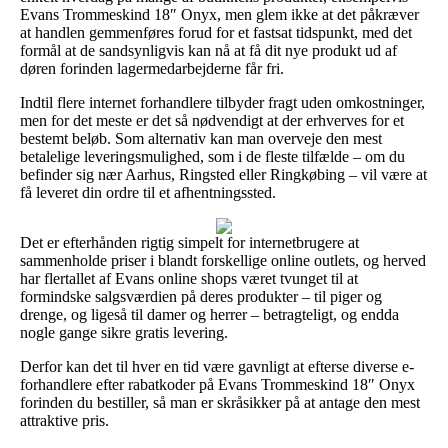
Evans Trommeskind 18″ Onyx, men glem ikke at det påkræver
at handlen gemmenføres forud for et fastsat tidspunkt, med det
formål at de sandsynligvis kan nå at få dit nye produkt ud af
døren forinden lagermedarbejderne får fri.
Indtil flere internet forhandlere tilbyder fragt uden omkostninger,
men for det meste er det så nødvendigt at der erhverves for et
bestemt beløb. Som alternativ kan man overveje den mest
betalelige leveringsmulighed, som i de fleste tilfælde – om du
befinder sig nær Aarhus, Ringsted eller Ringkøbing – vil være at
få leveret din ordre til et afhentningssted.
Det er efterhånden rigtig simpelt for internetbrugere at
sammenholde priser i blandt forskellige online outlets, og herved
har flertallet af Evans online shops været tvunget til at
formindske salgsværdien på deres produkter – til piger og
drenge, og ligeså til damer og herrer – betragteligt, og endda
nogle gange sikre gratis levering.
Derfor kan det til hver en tid være gavnligt at efterse diverse e-
forhandlere efter rabatkoder på Evans Trommeskind 18″ Onyx
forinden du bestiller, så man er skråsikker på at antage den mest
attraktive pris.