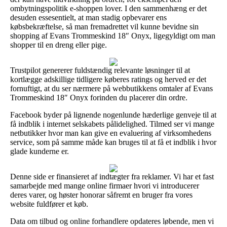
ombytningspolitik e-shoppen lover. I den sammenhæng er det
desuden essesentielt, at man stadig opbevarer ens
købsbekræftelse, så man fremadrettet vil kunne bevidne sin
shopping af Evans Trommeskind 18″ Onyx, ligegyldigt om man
shopper til en dreng eller pige.
Trustpilot genererer fuldstændig relevante løsninger til at
kortlægge adskillige tidligere køberes ratings og herved er det
fornuftigt, at du ser nærmere på webbutikkens omtaler af Evans
Trommeskind 18″ Onyx forinden du placerer din ordre.
Facebook byder på lignende nogenlunde hæderlige genveje til at
få indblik i internet selskabets pålidelighed. Tilmed ser vi mange
netbutikker hvor man kan give en evaluering af virksomhedens
service, som på samme måde kan bruges til at få et indblik i hvor
glade kunderne er.
Denne side er finansieret af indtægter fra reklamer. Vi har et fast
samarbejde med mange online firmaer hvori vi introducerer
deres varer, og høster honorar såfremt en bruger fra vores
website fuldfører et køb.
Data om tilbud og online forhandlere opdateres løbende, men vi