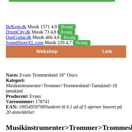
BeKent.dk
Musik 1571 4,9
Besøg
DrumCity.dk
Musik 73 4,8
Besøg
DanGuitar.dk
Musik 466 4,8
Besøg
SoundStoreXL.com
Musik 229 4,7
Besøg
Webshop
Link
Navn:
Evans Trommeskind 18″ Onyx
Kategori:
Musikinstrumenter>Trommer>Trommeskind>Tamskind>18
tamskind
Producent:
Evans
Varenummer:
178741
EAN:
19954959708
Vurderet til 4.1 ud af 5 stjerner baseret på
20 anmeldelser
Musikinstrumenter>Trommer>Trommes