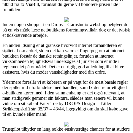
tilbud fra fx ViaBill, forudsat du gerne vil honorere prisen ude i
fremtiden.
Inden nogen shopper i en Drops – Garnstudio webshop behøver de
på en vis måde læse netbutikkens forretningsvilkår, dog er det typisk
et tidskrævende arbejde.
En anden løsning er at granske hvorvidt internet forhandleren er
støttet af e-mærket, siden det kan være et fingerpeg om at internet
butikken forstår de danske retningslinjer, foruden at internet
virksomheden lejlighedsvis undersøges af jurister som er inde i
reglementet på området. Det er en rigtig god anledning til at blive
assisteret, hvis du møder vanskeligheder med din ordre.
Ydermere foreslår vi at køberen er på vagt for de mest basale regler
der spiller ind i forbindelse med handlen, som fx den returrettighed
e-butikken kører med. I den sammenhæng er det også relevant, at
man stadigvæk gemmer sin faktura, således man senere vil kunne
vidne om sit køb af Fairy Toe by DROPS Design – Tøfler
Strikkeopskrift str. 35/37 – 43/44, ligegyldigt om du skal købe gave
til en kvinde eller mand.
Trustpilot tilbyder en lang række ønskværdige chancer for at studere