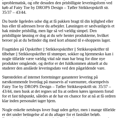
uproblematisk, og ofte desuden den prisbilligste leveringsform ved
køb af Fairy Toe by DROPS Design – Tøfler Strikkeopskrift str.
35/37 – 43/44.
Du burde ligeledes udse dig at få pakken bragt til din lejlighed eller
hus eller til adressen hvor du arbejder. Løsningen er sædvanligvis et
hak mindre prisbillig, men lige så vel vældig simpel. Den
prisbilligste løsning er dog at du selv henter produkterne, hvilket
beroer på at du befinder dig med kort afstand til e-shoppens lager.
Fragttiden på Opskrifter || Strikkeopskrifter || Strikkeopskrifter til
tilbehør || Strikkeopskrifter til strømper, sokker og hjemmesko kan i
nogle tilfælde være vældig vital når man har brug for dine nye
produkter omgående, og derfor er det fuldkommen aktuelt at du
studerer den anslåede leveringsdato ved den pågældende vare.
Størstedelen af internet forretninger garanterer levering på
næstkommende hverdag på massevis af varenumre, eksempelvis
Fairy Toe by DROPS Design – Tøfler Strikkeopskrift str. 35/37 –
43/44, men husk at det regnes ud fra at ordren køres igennem forud
for et fast tidspunkt, således at de har en chance for at nå at få ordren
klar inden personalet tager hjem.
Nogle enkelte netshops lover fragt uden gebyr, men i mange tilfælde
er det under betingelse af at du aftager for et fastslået beløb.