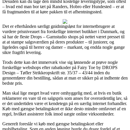
Desuden kan du tage den mindst kostelige leveringstype, som oftest
– hvad end man bor tæt på Randers, Hobro eller Hundested – er at
få fragtmanden til at køre pakken til et afhentningssted.
Det er efterhånden særligt gnidningsløst for internetbrugere at
vurdere prisniveauet fra forskellige internet butikker i Danmark, og
så har de fleste Drops – Garnstudio shops på nettet været presset til
at at stampe salgsværdien på deres produkter – til juniorer, og
ligeledes også til herrer og damer – markant, og endda nogle gange
sikre fragtfri levering.
Trods dette kan det immervæk vise sig lønnende at prøve nogle
forskellige webshops efter rabatkoder på Fairy Toe by DROPS
Design – Tøfler Strikkeopskrift str. 35/37 – 43/44 inden du
gennemfører din bestilling, sådan at man er sikker på at indhente den
bedste pris.
Man skal lige meget hvad være omhyggelig med, at hvis en butik
reklamerer en vare til en salgspris som anses for overordentlig lav, så
er det undertiden være et kendetegn på en uærlig internet forhandler.
Køb med gængse betalingskort er ikke desto mindre omfavnet af en
regel, hvilket assisterer folk imod uægte online virksomheder.
Generelt foreslår vi køb med gængse betalingskort eller
mobilbetaling. Som en anden løsning burde du drage fordel af et