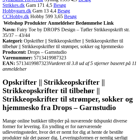
Strikkes.dk
Garn 171 4,5
Besøg
Hobbygarn.dk
Garn 13 4,4
Besøg
CCHobby.dk
Hobby 599 3,65
Besøg
Webshop
Produkter
Anmeldelser
Bedømmelse
Link
Navn:
Fairy Toe by DROPS Design – Tøfler Strikkeopskrift str.
35/37 – 43/44
Kategori:
Opskrifter || Strikkeopskrifter || Strikkeopskrifter til
tilbehør || Strikkeopskrifter til strømper, sokker og hjemmesko
Producent:
Drops – Garnstudio
Varenummer:
5713419987323
EAN:
5713419987323
Vurderet til 3.8 ud af 5 stjerner baseret på 11
anmeldelser
Opskrifter || Strikkeopskrifter ||
Strikkeopskrifter til tilbehør ||
Strikkeopskrifter til strømper, sokker og
hjemmesko fra Drops – Garnstudio
Mange online butikker tilbyder på nuværende tidspunkt diverse
former for levering. En yndling er for nærværende
udleveringssteder, hvor det er nemt for dig at hente de bestilte
produkter når det passer dig. Leveringsformen er nemlig særligt