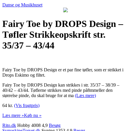
Danse og Musikhuset
Fairy Toe by DROPS Design –
Tøfler Strikkeopskrift str.
35/37 – 43/44
Fairy Toe by DROPS Design er et par fine tøfler, som er strikket i
Drops Eskimo og filtet.
Fairy Toe by DROPS Design kan strikkes i str. 35/37 – 38/39 –
40/42 – 43/44. Tøflerne strikkes med pinde på8mmeller den
størrelse pinde, du skal bruge for at ma
(Læs mere)
64 kr.
(Vis fragtpris)
Læs mere »
Køb nu »
Rito.dk
Hobby 4008 4,9
Besøg
SymaskineTorvet.dk
Syning 1353 4,9
Besøg