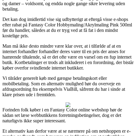
og damer – voldsomt, og endda nogle gange sikre levering uden
betaling.
Det kan dog imidlertid vise sig udbytterigt at eftergå visse e-shops
efter rabat på Fantasy Color Hobbymaling/Akrylmaling Pink 500ml
før du handler, således at du er tryg ved at få fat i den mindst
kostelige pris.
Man må ikke desto mindre være klar over, at i tilfælde af at en
internet forhandler forhandler deres varer til en pris der anses for
hamrende tiltalende, så er det ofte være en varsel om en fup internet
butik. Kortbetalinger er trods alt inkluderet i en forordning, der bistår
køber overfor svindlende internet butikker.
Vi tilråder generelt køb med gængse betalingskort eller
mobilbetaling. Som en alternativ mulighed bør du overveje en
afdragsordning fra eksempelvis ViaBill, såfremt du har i sinde at
klare prisen ude i fremtiden.
Forinden folk køber i en Fantasy Color online webshop bør de
sådan set læse webbutikkens forretningsbetingelser, dog er det
naturligvis ikke super interessant.
Et alternativ kan derfor være at se nærmere på om netshoppen er e-