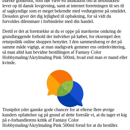
mærke godkendt, som bør være en indikation om at netbutikken
lever op til dansk lovgivning, samt at internet forretningen tit ses til
af sagkyndige som er meget bekendte med vedtægterne på området.
Desuden giver det dig lejlighed til opbakning, for så vidt du
forvoldes dilemmaer i forbindelse med din handel.
Dertil er det at foretrække at du er oppe på mærkerne omkring de
grundlæggende forhold der indvirker på købet, for eksempel den
returpolitik online shoppen benytter. I den sammenhæng er det på
samme måde vigtigt, at man stadigvæk gemmer ens ordrekvittering,
så man altid kan bevidne bestillingen af Fantasy Color
Hobbymaling/Akrylmaling Pink 500ml, hvad end man er mand eller
kvinde.
Trustpilot yder ganske gode chancer for at efterse flere øvrige
kunders opfattelser og på grund af dette foreslår vi, at du tager et kig
på e-forhandlerens kritik af Fantasy Color
Hobbymaling/Akrylmaling Pink 500ml forud for at du bestiller.