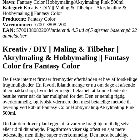
Navn:
Fantasy Color Hobbymaling/Akrylmaling Pink 500ml
Kategori:
Kreativ / DIY || Maling & Tilbehør || Akrylmaling &
Hobbymaling || Fantasy Color
Producent:
Fantasy Color
Varenummer:
5700138082200
EAN:
5700138082200
Vurderet til 4.5 ud af 5 stjerner baseret på 22
anmeldelser
Kreativ / DIY || Maling & Tilbehør ||
Akrylmaling & Hobbymaling || Fantasy
Color fra Fantasy Color
De fleste internet firmaer frembyder efterhånden et hav af forskellige
fragtmuligheder. En favorit iblandt mange er nu om dage at afsende
til en pakkeshop, hvor det er meget fleksibelt at kunne hente de
bestilte varer når du har mulighed for det. Den er nemlig rigtig
overkommelig, og typisk ydermere den mest betalelige metode til
levering ved køb af Fantasy Color Hobbymaling/Akrylmaling Pink
500ml.
Du bør derudover planlægge at få varerne bragt hjem til dig selv
eller ud til dit arbejde. Fragtformen viser sig oftest en sjat mere
bekostelig, men tillige super overkommelig. Den mest betalelige