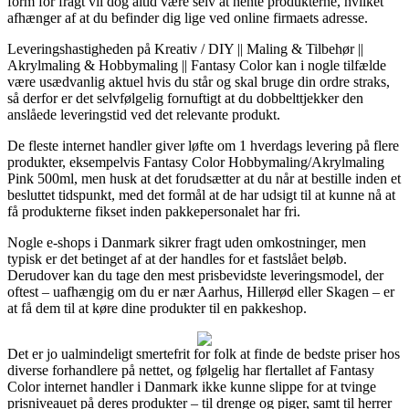
form for fragt vil dog altid være selv at hente produkterne, hvilket
afhænger af at du befinder dig lige ved online firmaets adresse.
Leveringshastigheden på Kreativ / DIY || Maling & Tilbehør ||
Akrylmaling & Hobbymaling || Fantasy Color kan i nogle tilfælde
være usædvanlig aktuel hvis du står og skal bruge din ordre straks,
så derfor er det selvfølgelig fornuftigt at du dobbelttjekker den
anslåede leveringstid ved det relevante produkt.
De fleste internet handler giver løfte om 1 hverdags levering på flere
produkter, eksempelvis Fantasy Color Hobbymaling/Akrylmaling
Pink 500ml, men husk at det forudsætter at du når at bestille inden et
besluttet tidspunkt, med det formål at de har udsigt til at kunne nå at
få produkterne fikset inden pakkepersonalet har fri.
Nogle e-shops i Danmark sikrer fragt uden omkostninger, men
typisk er det betinget af at der handles for et fastslået beløb.
Derudover kan du tage den mest prisbevidste leveringsmodel, der
oftest – uafhængig om du er nær Aarhus, Hillerød eller Skagen – er
at få dem til at køre dine produkter til en pakkeshop.
Det er jo ualmindeligt smertefrit for folk at finde de bedste priser hos
diverse forhandlere på nettet, og følgelig har flertallet af Fantasy
Color internet handler i Danmark ikke kunne slippe for at tvinge
prisniveauet på deres produkter – til drenge og piger, samt til herrer