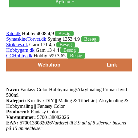
Køb nu »
Rito.dk
Hobby 4008 4,9
Besøg
SymaskineTorvet.dk
Syning 1353 4,9
Besøg
Strikkes.dk
Garn 171 4,5
Besøg
Hobbygarn.dk
Garn 13 4,4
Besøg
CCHobby.dk
Hobby 599 3,65
Besøg
Webshop
Link
Navn:
Fantasy Color Hobbymaling/Akrylmaling Primær hvid
500ml
Kategori:
Kreativ / DIY || Maling & Tilbehør || Akrylmaling &
Hobbymaling || Fantasy Color
Producent:
Fantasy Color
Varenummer:
5700138082026
EAN:
5700138082026
Vurderet til 3.9 ud af 5 stjerner baseret
på 15 anmeldelser