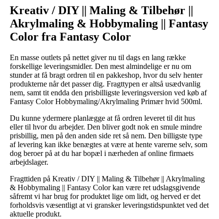
Kreativ / DIY || Maling & Tilbehør ||
Akrylmaling & Hobbymaling || Fantasy
Color fra Fantasy Color
En masse outlets på nettet giver nu til dags en lang række
forskellige leveringsmidler. Den mest almindelige er nu om
stunder at få bragt ordren til en pakkeshop, hvor du selv henter
produkterne når det passer dig. Fragttypen er altså usædvanlig
nem, samt tit endda den prisbilligste leveringsversion ved køb af
Fantasy Color Hobbymaling/Akrylmaling Primær hvid 500ml.
Du kunne ydermere planlægge at få ordren leveret til dit hus
eller til hvor du arbejder. Den bliver godt nok en smule mindre
prisbillig, men på den anden side ret så nem. Den billigste type
af levering kan ikke benægtes at være at hente varerne selv, som
dog beroer på at du har bopæl i nærheden af online firmaets
arbejdslager.
Fragttiden på Kreativ / DIY || Maling & Tilbehør || Akrylmaling
& Hobbymaling || Fantasy Color kan være ret udslagsgivende
såfremt vi har brug for produktet lige om lidt, og herved er det
forholdsvis væsentligt at vi gransker leveringstidspunktet ved det
aktuelle produkt.