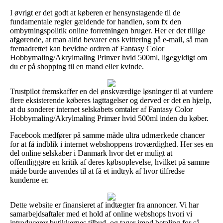
I øvrigt er det godt at køberen er hensynstagende til de
fundamentale regler gældende for handlen, som fx den
ombytningspolitik online forretningen bruger. Her er det tillige
afgørende, at man altid bevarer ens kvittering på e-mail, så man
fremadrettet kan bevidne ordren af Fantasy Color
Hobbymaling/Akrylmaling Primær hvid 500ml, ligegyldigt om
du er på shopping til en mand eller kvinde.
Trustpilot fremskaffer en del ønskværdige løsninger til at vurdere
flere eksisterende køberes iagttagelser og derved er det en hjælp,
at du sonderer internet selskabets omtaler af Fantasy Color
Hobbymaling/Akrylmaling Primær hvid 500ml inden du køber.
Facebook medfører på samme måde ultra udmærkede chancer
for at få indblik i internet webshoppens troværdighed. Her ses en
del online selskaber i Danmark hvor det er muligt at
offentliggøre en kritik af deres købsoplevelse, hvilket på samme
måde burde anvendes til at få et indtryk af hvor tilfredse
kunderne er.
Dette website er finansieret af indtægter fra annoncer. Vi har
samarbejdsaftaler med et hold af online webshops hvori vi
introducerer butikkernes tilbud, og tager imod betaling for så