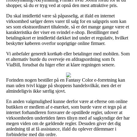
shopper, så du er tryg ved at opnå den mest attraktive pris.
Du skal imidlertid være så påpasselig, at ifald en internet
virksomhed sælger deres varer til salg for en salgspris som kan
ses som ekstraordinært tiltalende, så er det mange gange være et
karakteristika der viser en svindel e-shop. Bestillinger med
betalingskort er imidlertid dækket ind under et regulativ, hvilket
beskytter køberen overfor uoprigtige online firmaer.
Vi anbefaler generelt kortkøb eller betalinger med mobilen. Som
et alternativ burde du overveje en afdragsordning som fx
ViaBill, forudsat du higer efter at klare regningen senere.
Forinden nogen bestiller på en Fantasy Color e-forretning kan
man uden tvivl kigge på shoppens handelsvilkår, men det er
almindeligvis ikke særlig sjovt.
En anden valgmulighed kunne derfor være at efterse om online
butikken er medlem af e-mærket, som burde være et tegn på at
internet forhandleren forsvarer de opstillede regler, udover at
virksomheden undertiden føres tilsyn med af sagkyndige der har
megen viden om de gældende regler. Desuden giver det dig
anledning til at få assistance, ifald du oplever dilemmaer i
forbindelse med din ordre.