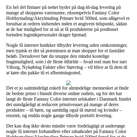
En hel del firmaer på nettet byder på dag-til-dag levering på
mange af shoppens varenumre, eksempelvis Fantasy Color
Hobbymaling/Akrylmaling Primær hvid 500ml, som alligevel er
forudsat at ordren indsendes inden et angivent tidspunkt, sådan
at de har mulighed for at nå at få produkterne på posthuset
forinden logistikpersonalet drager hjemad.
Nogle få internet butikker tilbyder levering uden omkostninger,
men typisk er det så præmissen at man shopper for et fastslået
beløb. Derudover bør du snuppe den mindst kostelige
fragtmulighed, som i de fleste tilfælde – hvad end man bor nær
Viborg, Nykøbing Falster eller Støvring – vil blive at få dem til
at køre din pakke til et afhentningssted.
Det er jo ualmindeligt enkelt for almindelige mennesker at finde
de bedste priser i blandt diverse online outlets, og for det har
langt de fleste Fantasy Color internet selskaber i Danmark fundet
det uundgåeligt at reducere prisniveauet på mange af deres
produkter – til børn, og samtidig også til mænd og kvinder –
enormt, og endda nogle gange tilbyde portofri levering.
Det kan dog ikke desto mindre være fordelagtigt at undersøge
nogle få internet forhandlere efter rabatkoder på Fantasy Color
Hobbymaling/Akrylmaling Primær hvid 500ml forud for at du