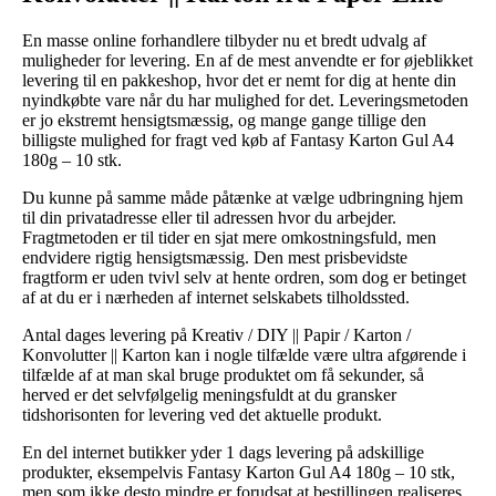
En masse online forhandlere tilbyder nu et bredt udvalg af
muligheder for levering. En af de mest anvendte er for øjeblikket
levering til en pakkeshop, hvor det er nemt for dig at hente din
nyindkøbte vare når du har mulighed for det. Leveringsmetoden
er jo ekstremt hensigtsmæssig, og mange gange tillige den
billigste mulighed for fragt ved køb af Fantasy Karton Gul A4
180g – 10 stk.
Du kunne på samme måde påtænke at vælge udbringning hjem
til din privatadresse eller til adressen hvor du arbejder.
Fragtmetoden er til tider en sjat mere omkostningsfuld, men
endvidere rigtig hensigtsmæssig. Den mest prisbevidste
fragtform er uden tvivl selv at hente ordren, som dog er betinget
af at du er i nærheden af internet selskabets tilholdssted.
Antal dages levering på Kreativ / DIY || Papir / Karton /
Konvolutter || Karton kan i nogle tilfælde være ultra afgørende i
tilfælde af at man skal bruge produktet om få sekunder, så
herved er det selvfølgelig meningsfuldt at du gransker
tidshorisonten for levering ved det aktuelle produkt.
En del internet butikker yder 1 dags levering på adskillige
produkter, eksempelvis Fantasy Karton Gul A4 180g – 10 stk,
men som ikke desto mindre er forudsat at bestillingen realiseres