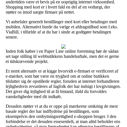
undertiden være et bevis på en uoprigtig internet virksomhed.
Shopping med kort er i hvert fald en del af en vedtægt, der
støtter os imod uægte firmaer på nettet.
Vi anbefaler generelt bestillinger med kort eller betalinger med
mobilen. Alternativt burde du vælge et afdragstilbud som f.eks.
ViaBill, i tilfælde af at du har i sinde at godtgøre betalingen
senere.
Inden folk køber i en Paper Line online forretning bør de sådan
set tage stilling til webbutikkens handelsaftale, men det er gerne
et tidskrævende projekt.
Et nemt alternativ er at kigge hvorvidt e-firmaet er verificeret af
e-mærket, som bør være en tryghed om at online butikken
tilslutter sig de opstillede regler, foruden at internet forhandleren
lejlighedsvis revurderes af fagfolk der har indsigt i lovgivningen.
Det giver dig lejlighed til at få bistand, ifald du forvoldes
vanskeligheder med dit indkøb.
Desuden støtter vi at du er oppe på mærkerne omkring de mest
basale regler der har indflydelse på bestillingen, som
eksempelvis den ombytningsrettighed e-shoppen bruger. I den
forbindelse er det desuden essesentielt, at man altid beholder ens
ordrekvittering, så man fremadrettet kan eftervise bestillingen af