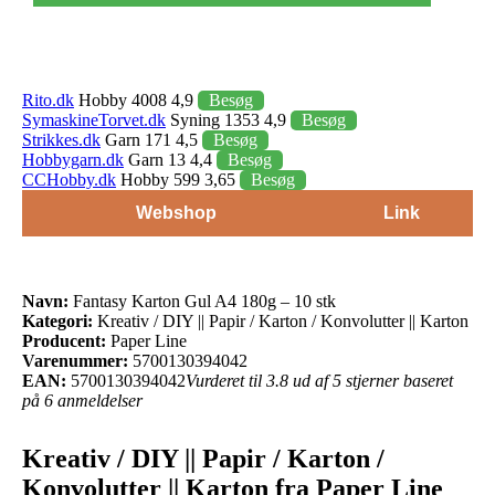
Rito.dk
Hobby 4008 4,9
Besøg
SymaskineTorvet.dk
Syning 1353 4,9
Besøg
Strikkes.dk
Garn 171 4,5
Besøg
Hobbygarn.dk
Garn 13 4,4
Besøg
CCHobby.dk
Hobby 599 3,65
Besøg
Webshop
Link
Navn:
Fantasy Karton Gul A4 180g – 10 stk
Kategori:
Kreativ / DIY || Papir / Karton / Konvolutter || Karton
Producent:
Paper Line
Varenummer:
5700130394042
EAN:
5700130394042
Vurderet til 3.8 ud af 5 stjerner baseret
på 6 anmeldelser
Kreativ / DIY || Papir / Karton /
Konvolutter || Karton fra Paper Line