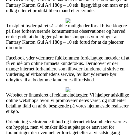
Fantasy Karton Gul A4 180g – 10 stk, ligegyldigt om man er på
udkig efter et produkt til en mand eller kvinde.
Trustpilot byder på ret så stabile muligheder for at blive klogere
på flere forhenværende konsumenters observationer og herved
er det godt, at du kigger på online shoppens vurderinger af
Fantasy Karton Gul A4 180g – 10 stk forud for at du placerer
din ordre.
Facebook yder ydermere fuldkommen fordelagtige metoder til at
få en idé om online firmaets kundefokus. Derudover er der
mange internet forhandlere som tilbyder kunderne at skrive en
vurdering af virksomhedens service, hvilket ydermere bør
udnyttes til at bedømme kundernes tilfredshed.
Websitet er finansieret af reklameindtægter. Vi hjælper adskillige
online webshops hvori vi promoverer deres varer, og indhenter
betaling ifald en af de besøgende på vores hjemmeside realiserer
et køb.
Orientering vedrørende tilbud og internet virksomheder værnes
om hyppigt, men vi ønsker ikke at påtage os ansvaret for
forandringer der eventuelt er foretaget efter at vi sidste gang