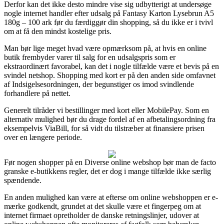
Derfor kan det ikke desto mindre vise sig udbytterigt at undersøge
nogle internet handler efter udsalg på Fantasy Karton Lysebrun A5
180g – 100 ark før du færdiggør din shopping, så du ikke er i tvivl
om at få den mindst kostelige pris.
Man bør lige meget hvad være opmærksom på, at hvis en online
butik frembyder varer til salg for en udsalgspris som er
ekstraordinært favorabel, kan det i nogle tilfælde være et bevis på en
svindel netshop. Shopping med kort er på den anden side omfavnet
af Indsigelsesordningen, der begunstiger os imod svindlende
forhandlere på nettet.
Generelt tilråder vi bestillinger med kort eller MobilePay. Som en
alternativ mulighed bør du drage fordel af en afbetalingsordning fra
eksempelvis ViaBill, for så vidt du tilstræber at finansiere prisen
over en længere periode.
Før nogen shopper på en Diverse online webshop bør man de facto
granske e-butikkens regler, det er dog i mange tilfælde ikke særlig
spændende.
En anden mulighed kan være at efterse om online webshoppen er e-
mærke godkendt, grundet at det skulle være et fingerpeg om at
internet firmaet opretholder de danske retningslinjer, udover at