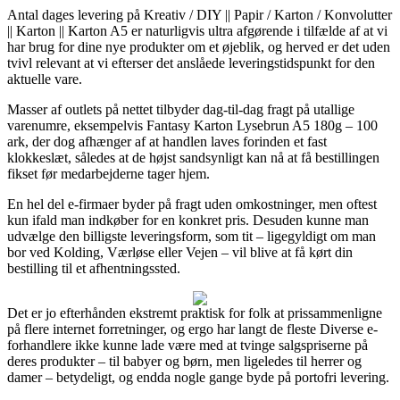
Antal dages levering på Kreativ / DIY || Papir / Karton / Konvolutter
|| Karton || Karton A5 er naturligvis ultra afgørende i tilfælde af at vi
har brug for dine nye produkter om et øjeblik, og herved er det uden
tvivl relevant at vi efterser det anslåede leveringstidspunkt for den
aktuelle vare.
Masser af outlets på nettet tilbyder dag-til-dag fragt på utallige
varenumre, eksempelvis Fantasy Karton Lysebrun A5 180g – 100
ark, der dog afhænger af at handlen laves forinden et fast
klokkeslæt, således at de højst sandsynligt kan nå at få bestillingen
fikset før medarbejderne tager hjem.
En hel del e-firmaer byder på fragt uden omkostninger, men oftest
kun ifald man indkøber for en konkret pris. Desuden kunne man
udvælge den billigste leveringsform, som tit – ligegyldigt om man
bor ved Kolding, Værløse eller Vejen – vil blive at få kørt din
bestilling til et afhentningssted.
Det er jo efterhånden ekstremt praktisk for folk at prissammenligne
på flere internet forretninger, og ergo har langt de fleste Diverse e-
forhandlere ikke kunne lade være med at tvinge salgspriserne på
deres produkter – til babyer og børn, men ligeledes til herrer og
damer – betydeligt, og endda nogle gange byde på portofri levering.