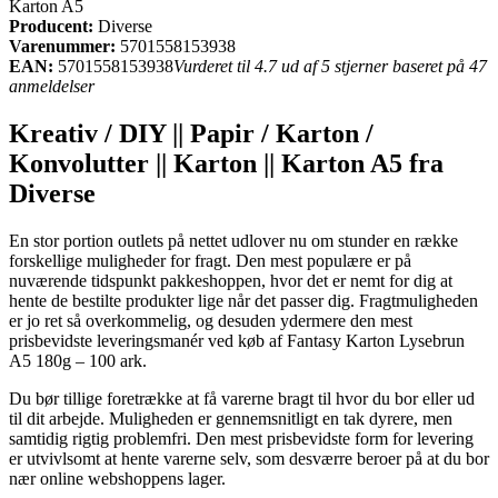
Karton A5
Producent:
Diverse
Varenummer:
5701558153938
EAN:
5701558153938
Vurderet til 4.7 ud af 5 stjerner baseret på 47
anmeldelser
Kreativ / DIY || Papir / Karton /
Konvolutter || Karton || Karton A5 fra
Diverse
En stor portion outlets på nettet udlover nu om stunder en række
forskellige muligheder for fragt. Den mest populære er på
nuværende tidspunkt pakkeshoppen, hvor det er nemt for dig at
hente de bestilte produkter lige når det passer dig. Fragtmuligheden
er jo ret så overkommelig, og desuden ydermere den mest
prisbevidste leveringsmanér ved køb af Fantasy Karton Lysebrun
A5 180g – 100 ark.
Du bør tillige foretrække at få varerne bragt til hvor du bor eller ud
til dit arbejde. Muligheden er gennemsnitligt en tak dyrere, men
samtidig rigtig problemfri. Den mest prisbevidste form for levering
er utvivlsomt at hente varerne selv, som desværre beroer på at du bor
nær online webshoppens lager.