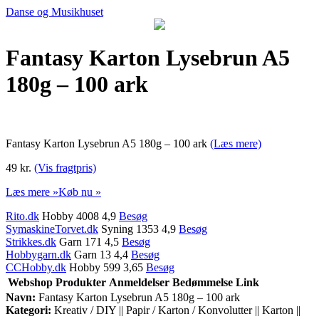
Danse og Musikhuset
Fantasy Karton Lysebrun A5
180g – 100 ark
Fantasy Karton Lysebrun A5 180g – 100 ark
(Læs mere)
49 kr.
(Vis fragtpris)
Læs mere »
Køb nu »
Rito.dk
Hobby 4008 4,9
Besøg
SymaskineTorvet.dk
Syning 1353 4,9
Besøg
Strikkes.dk
Garn 171 4,5
Besøg
Hobbygarn.dk
Garn 13 4,4
Besøg
CCHobby.dk
Hobby 599 3,65
Besøg
Webshop
Produkter
Anmeldelser
Bedømmelse
Link
Navn:
Fantasy Karton Lysebrun A5 180g – 100 ark
Kategori:
Kreativ / DIY || Papir / Karton / Konvolutter || Karton ||