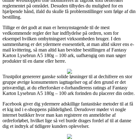
online webshoppen ofte monitoreres af fagfolk som behersker
reglementet på området. Desuden tilbydes du mulighed for en
hjælpende hånd, ifald du skulle få problemstillinger som følge af din
bestilling.
Tillige er det godt at man er hensynstagende til de mest
vedkommende regler der har indflydelse på ordren, som for
eksempel hvilken ombytningsret virksomheden bruger. I den
sammenhæng er det ydermere essesentielt, at man altid sikrer ens e-
mail kvittering, så man altid kan bevidne bestillingen af Fantasy
Karton Lysebrun A5 180g – 100 ark, uafhængig om man søger
produkter til en dame eller herre.
Trustpilot genererer ganske solide løsninger til at dechifrere en stor
gruppe øvrige konsumenters iagttagelser og af den grund er det
prisværdigt, at du efterforsker e-forhandlerens ratings af Fantasy
Karton Lysebrun A5 180g – 100 ark forinden du placerer din ordre.
Facebook giver dig ydermere adskillige fantastiske metoder til at få
et kig ind i e-shoppens pålidelighed. Derudover møder vi nogle
internet butikker hvor man kan registrere en anmeldelse af
ordreforløbet, hvilket lige så vel burde drages fordel af til at danne
dig et indtryk af tidligere kunders oplevelser.