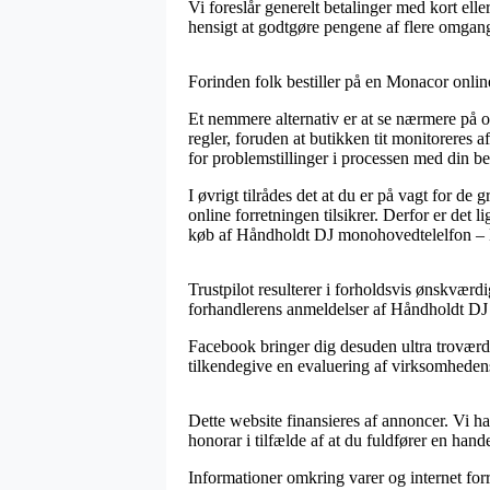
Vi foreslår generelt betalinger med kort elle
hensigt at godtgøre pengene af flere omgan
Forinden folk bestiller på en Monacor online
Et nemmere alternativ er at se nærmere på o
regler, foruden at butikken tit monitoreres 
for problemstillinger i processen med din bes
I øvrigt tilrådes det at du er på vagt for d
online forretningen tilsikrer. Derfor er det 
køb af Håndholdt DJ monohovedtelelfon – 
Trustpilot resulterer i forholdsvis ønskværd
forhandlerens anmeldelser af Håndholdt D
Facebook bringer dig desuden ultra troværdi
tilkendegive en evaluering af virksomhedens s
Dette website finansieres af annoncer. Vi ha
honorar i tilfælde af at du fuldfører en hande
Informationer omkring varer og internet forre