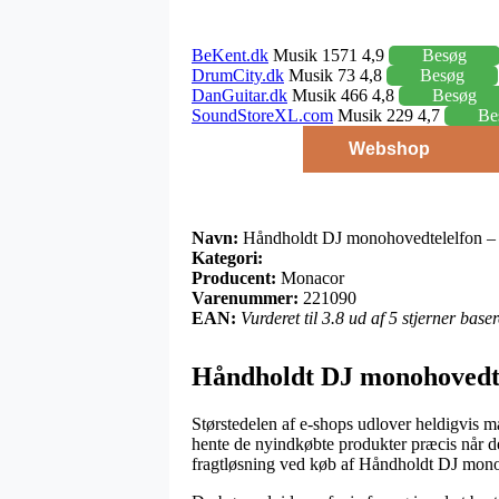
BeKent.dk
Musik 1571 4,9
Besøg
DrumCity.dk
Musik 73 4,8
Besøg
DanGuitar.dk
Musik 466 4,8
Besøg
SoundStoreXL.com
Musik 229 4,7
Be
Webshop
Navn:
Håndholdt DJ monohovedtelelfon 
Kategori:
Producent:
Monacor
Varenummer:
221090
EAN:
Vurderet til 3.8 ud af 5 stjerner bas
Håndholdt DJ monohovedt
Størstedelen af e-shops udlover heldigvis ma
hente de nyindkøbte produkter præcis når de
fragtløsning ved køb af Håndholdt DJ mo