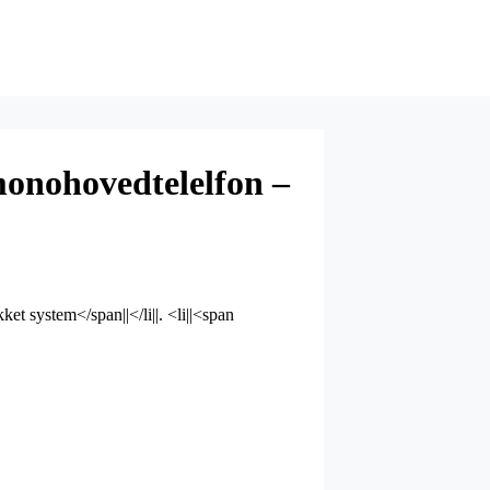
onohovedtelelfon –
ket system</span||</li||. <li||<span