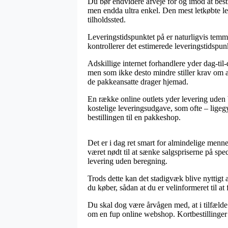
Du bør endvidere afveje for og imod at bestill
men endda ultra enkel. Den mest letkøbte l
tilholdssted.
Leveringstidspunktet på er naturligvis tem
kontrollerer det estimerede leveringstidspun
Adskillige internet forhandlere yder dag-
men som ikke desto mindre stiller krav om at
de pakkeansatte drager hjemad.
En række online outlets yder levering uden
kostelige leveringsudgave, som ofte – ligegy
bestillingen til en pakkeshop.
Det er i dag ret smart for almindelige menn
været nødt til at sænke salgspriserne på spec
levering uden beregning.
Trods dette kan det stadigvæk blive nyttig
du køber, sådan at du er velinformeret til at f
Du skal dog være årvågen med, at i tilfælde a
om en fup online webshop. Kortbestillinger 