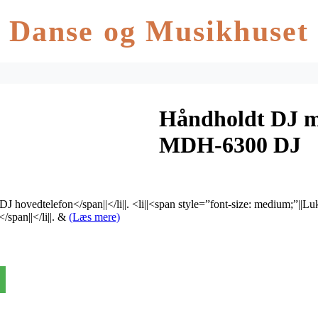
Danse og Musikhuset
Håndholdt DJ m
MDH-6300 DJ
|DJ hovedtelefon</span||</li||. <li||<span style=”font-size: medium;”||Luk
/span||</li||. &
(Læs mere)