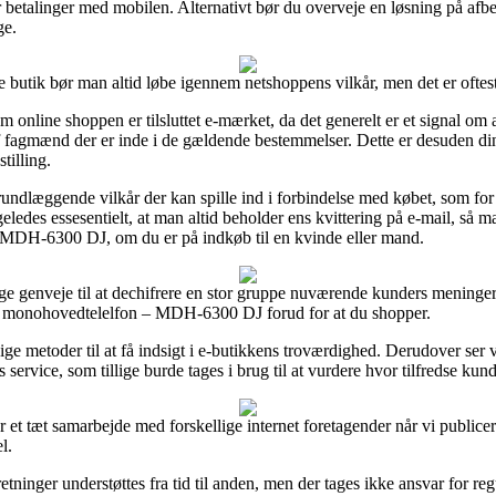
r betalinger med mobilen. Alternativt bør du overveje en løsning på afbet
ge.
 butik bør man altid løbe igennem netshoppens vilkår, men det er oftest 
m online shoppen er tilsluttet e-mærket, da det generelt er et signal om
af fagmænd der er inde i de gældende bestemmelser. Dette er desuden din 
tilling.
e grundlæggende vilkår der kan spille ind i forbindelse med købet, som 
ligeledes essesentielt, at man altid beholder ens kvittering på e-mail, så
MDH-6300 DJ, om du er på indkøb til en kvinde eller mand.
ige genveje til at dechifrere en stor gruppe nuværende kunders meninger 
J monohovedtelelfon – MDH-6300 DJ forud for at du shopper.
ge metoder til at få indsigt i e-butikkens troværdighed. Derudover ser 
ervice, som tillige burde tages i brug til at vurdere hvor tilfredse kund
r et tæt samarbejde med forskellige internet foretagender når vi public
l.
tninger understøttes fra tid til anden, men der tages ikke ansvar for reg