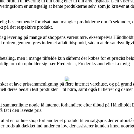
e ordren til levering til din bolig eller til din arbejdsplads. Den viser si
everingsform er unægtelig at hente produkterne selv, som jo kræver at 
melig bestemmende forudsat man mangler produkterne om få sekunder, og 
kt på det respektive produkt.
til-dag levering på mange af shoppens varenumre, eksempelvis Håndh
 ordren gennemføres inden et aftalt tidspunkt, sådan at de sandsynligvi
 betaling, men i mange tilfælde kun såfremt der købes for et præcist b
ldigt om du opholder sig nær Fredericia, Frederikssund eller Lemvig – vi
esker at lave prissammenligning på flere internet varehuse, og på grund 
ielt deres bedst i test produkter – til børn, samt også til herrer og dame
t at sammenligne nogle få internet forhandlere efter tilbud på Håndho
å fat i den laveste pris.
f at en online shop forhandler et produkt til en salgspris der er uforståe
er trods alt dækket ind under en lov, der assisterer kunden imod uopri