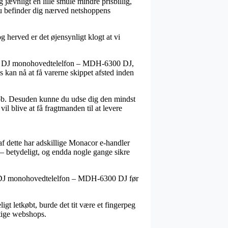
g jævnligt en lille smule mindre prisbillig,
du befinder dig nærved netshoppens
herved er det øjensynligt klogt at vi
oldt DJ monohovedtelelfon – MDH-6300 DJ,
s kan nå at få varerne skippet afsted inden
eløb. Desuden kunne du udse dig den mindst
l blive at få fragtmanden til at levere
af dette har adskillige Monacor e-handler
r – betydeligt, og endda nogle gange sikre
ldt DJ monohovedtelelfon – MDH-6300 DJ før
ligt letkøbt, burde det tit være et fingerpeg
gtige webshops.