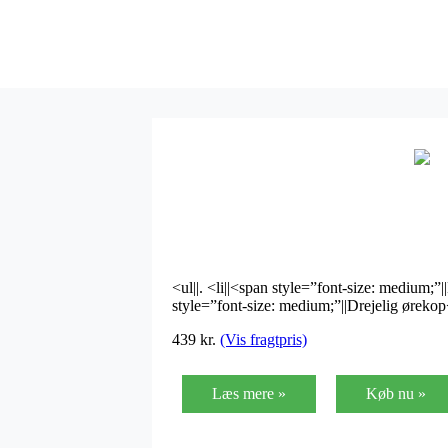
<ul||. <li||<span style=”font-size: medium;”|
style=”font-size: medium;”||Drejelig ørekop<
439 kr.
(Vis fragtpris)
Læs mere »
Køb nu »