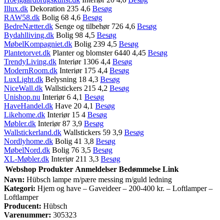
Illux.dk
Dekoration 235 4,6
Besøg
RAW58.dk
Bolig 68 4,6
Besøg
BedreNætter.dk
Senge og tilbehør 726 4,6
Besøg
Bydahlliving.dk
Bolig 98 4,5
Besøg
MøbelKompagniet.dk
Bolig 239 4,5
Besøg
Plantetorvet.dk
Planter og blomster 6440 4,45
Besøg
TrendyLiving.dk
Interiør 1306 4,4
Besøg
ModernRoom.dk
Interiør 175 4,4
Besøg
LuxLight.dk
Belysning 18 4,3
Besøg
NiceWall.dk
Wallstickers 215 4,2
Besøg
Unishop.nu
Interiør 6 4,1
Besøg
HaveHandel.dk
Have 20 4,1
Besøg
Likehome.dk
Interiør 15 4
Besøg
Møbler.dk
Interiør 87 3,9
Besøg
Wallstickerland.dk
Wallstickers 59 3,9
Besøg
Nordlyhome.dk
Bolig 41 3,8
Besøg
MøbelNord.dk
Bolig 76 3,5
Besøg
XL-Møbler.dk
Interiør 211 3,3
Besøg
Webshop
Produkter
Anmeldelser
Bedømmelse
Link
Navn:
Hübsch lampe m/pære messing m/guld ledning
Kategori:
Hjem og have – Gaveideer – 200-400 kr. – Loftlamper –
Loftlamper
Producent:
Hübsch
Varenummer:
305323