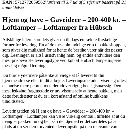
EAN:
5712772059562
Vurderet til 3.7 ud af 5 stjerner baseret på 21
anmeldelser
Hjem og have – Gaveideer – 200-400 kr. –
Loftlamper – Loftlamper fra Hübsch
Adskillige internet outlets giver nu til dags en række forskellige
former for levering. En af de mest almindelige er p.t. pakkeshoppen,
som giver dig mulighed for at hente de bestilte varer når det passer
dig. Løsningen er altså usædvanlig nem, og endda endvidere den
mest prisbevidste leveringstype ved køb af Hübsch lampe m/pære
messing m/guld ledning.
Du burde ydermere påtænke at vælge at få leveret til din
hjemmeadresse eller til dit arbejde. Leveringsmetoden viser sig oftest
en anelse mere pebret, men derudover rigtig hensigtsmæssig. Den
mest letkøbte fragtmetode er utvivlsomt selv at hente pakken, men
dette forudsætter at du er i kort afstand af online butikkens
tilholdssted.
Leveringstiden på Hjem og have – Gaveideer – 200-400 kr. –
Loftlamper – Loftlamper kan være virkelig central i tilfælde af at du
mangler pakken nu og her, så i det øjemed er det særdeles på sin
plads at du ser den forventede leveringstid på den relevante vare.