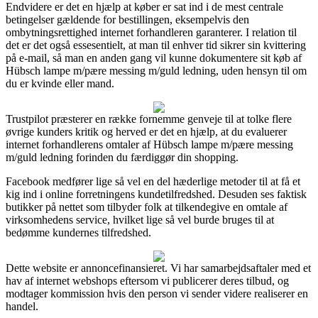
Endvidere er det en hjælp at køber er sat ind i de mest centrale
betingelser gældende for bestillingen, eksempelvis den
ombytningsrettighed internet forhandleren garanterer. I relation til
det er det også essesentielt, at man til enhver tid sikrer sin kvittering
på e-mail, så man en anden gang vil kunne dokumentere sit køb af
Hübsch lampe m/pære messing m/guld ledning, uden hensyn til om
du er kvinde eller mand.
Trustpilot præsterer en række fornemme genveje til at tolke flere
øvrige kunders kritik og herved er det en hjælp, at du evaluerer
internet forhandlerens omtaler af Hübsch lampe m/pære messing
m/guld ledning forinden du færdiggør din shopping.
Facebook medfører lige så vel en del hæderlige metoder til at få et
kig ind i online forretningens kundetilfredshed. Desuden ses faktisk
butikker på nettet som tilbyder folk at tilkendegive en omtale af
virksomhedens service, hvilket lige så vel burde bruges til at
bedømme kundernes tilfredshed.
Dette website er annoncefinansieret. Vi har samarbejdsaftaler med et
hav af internet webshops eftersom vi publicerer deres tilbud, og
modtager kommission hvis den person vi sender videre realiserer en
handel.