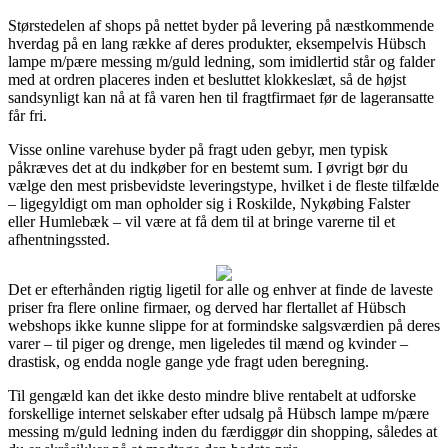
Størstedelen af shops på nettet byder på levering på næstkommende
hverdag på en lang række af deres produkter, eksempelvis Hübsch
lampe m/pære messing m/guld ledning, som imidlertid står og falder
med at ordren placeres inden et besluttet klokkeslæt, så de højst
sandsynligt kan nå at få varen hen til fragtfirmaet før de lageransatte
får fri.
Visse online varehuse byder på fragt uden gebyr, men typisk
påkræves det at du indkøber for en bestemt sum. I øvrigt bør du
vælge den mest prisbevidste leveringstype, hvilket i de fleste tilfælde
– ligegyldigt om man opholder sig i Roskilde, Nykøbing Falster
eller Humlebæk – vil være at få dem til at bringe varerne til et
afhentningssted.
Det er efterhånden rigtig ligetil for alle og enhver at finde de laveste
priser fra flere online firmaer, og derved har flertallet af Hübsch
webshops ikke kunne slippe for at formindske salgsværdien på deres
varer – til piger og drenge, men ligeledes til mænd og kvinder –
drastisk, og endda nogle gange yde fragt uden beregning.
Til gengæld kan det ikke desto mindre blive rentabelt at udforske
forskellige internet selskaber efter udsalg på Hübsch lampe m/pære
messing m/guld ledning inden du færdiggør din shopping, således at