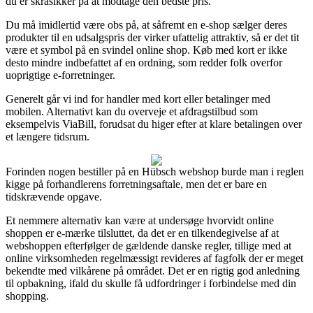
du er skråsikker på at modtage den bedste pris.
Du må imidlertid være obs på, at såfremt en e-shop sælger deres
produkter til en udsalgspris der virker ufattelig attraktiv, så er det tit
være et symbol på en svindel online shop. Køb med kort er ikke
desto mindre indbefattet af en ordning, som redder folk overfor
uoprigtige e-forretninger.
Generelt går vi ind for handler med kort eller betalinger med
mobilen. Alternativt kan du overveje et afdragstilbud som
eksempelvis ViaBill, forudsat du higer efter at klare betalingen over
et længere tidsrum.
Forinden nogen bestiller på en Hübsch webshop burde man i reglen
kigge på forhandlerens forretningsaftale, men det er bare en
tidskrævende opgave.
Et nemmere alternativ kan være at undersøge hvorvidt online
shoppen er e-mærke tilsluttet, da det er en tilkendegivelse af at
webshoppen efterfølger de gældende danske regler, tillige med at
online virksomheden regelmæssigt revideres af fagfolk der er meget
bekendte med vilkårene på området. Det er en rigtig god anledning
til opbakning, ifald du skulle få udfordringer i forbindelse med din
shopping.