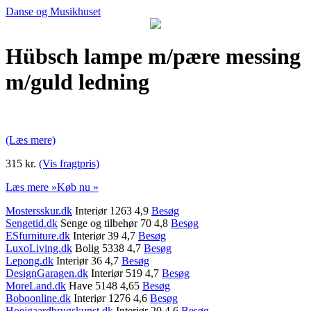
Danse og Musikhuset
Hübsch lampe m/pære messing
m/guld ledning
(Læs mere)
315 kr.
(Vis fragtpris)
Læs mere »
Køb nu »
Mostersskur.dk
Interiør 1263 4,9
Besøg
Sengetid.dk
Senge og tilbehør 70 4,8
Besøg
ESfurniture.dk
Interiør 39 4,7
Besøg
LuxoLiving.dk
Bolig 5338 4,7
Besøg
Lepong.dk
Interiør 36 4,7
Besøg
DesignGaragen.dk
Interiør 519 4,7
Besøg
MoreLand.dk
Have 5148 4,65
Besøg
Boboonline.dk
Interiør 1276 4,6
Besøg
Hoejgaardbrugskunst.dk
Interiør 20 4,6
Besøg