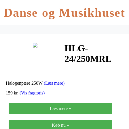
Danse og Musikhuset
HLG-
24/250MRL
Halogenpære
250W med
Halogenpære 250W
(Læs mere)
reflektor
159 kr.
(Vis fragtpris)
MR16
Læs mere »
Køb nu »