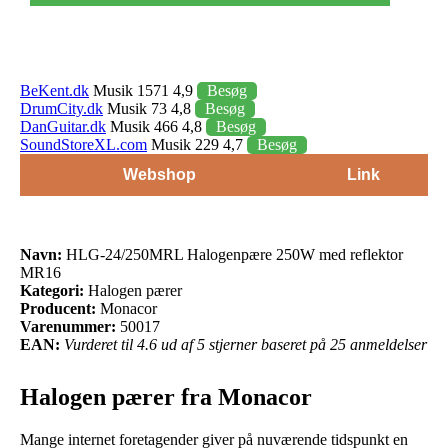
BeKent.dk
Musik 1571 4,9
Besøg
DrumCity.dk
Musik 73 4,8
Besøg
DanGuitar.dk
Musik 466 4,8
Besøg
SoundStoreXL.com
Musik 229 4,7
Besøg
Webshop
Link
Navn:
HLG-24/250MRL Halogenpære 250W med reflektor
MR16
Kategori:
Halogen pærer
Producent:
Monacor
Varenummer:
50017
EAN:
Vurderet til 4.6 ud af 5 stjerner baseret på 25 anmeldelser
Halogen pærer fra Monacor
Mange internet foretagender giver på nuværende tidspunkt en