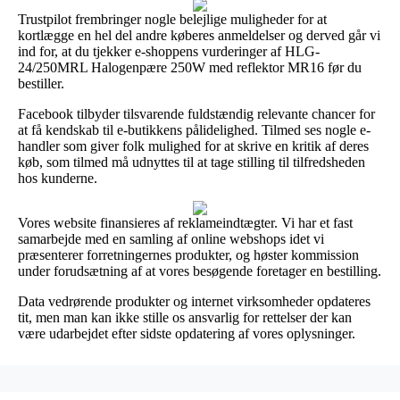
Trustpilot frembringer nogle belejlige muligheder for at
kortlægge en hel del andre køberes anmeldelser og derved går vi
ind for, at du tjekker e-shoppens vurderinger af HLG-
24/250MRL Halogenpære 250W med reflektor MR16 før du
bestiller.
Facebook tilbyder tilsvarende fuldstændig relevante chancer for
at få kendskab til e-butikkens pålidelighed. Tilmed ses nogle e-
handler som giver folk mulighed for at skrive en kritik af deres
køb, som tilmed må udnyttes til at tage stilling til tilfredsheden
hos kunderne.
Vores website finansieres af reklameindtægter. Vi har et fast
samarbejde med en samling af online webshops idet vi
præsenterer forretningernes produkter, og høster kommission
under forudsætning af at vores besøgende foretager en bestilling.
Data vedrørende produkter og internet virksomheder opdateres
tit, men man kan ikke stille os ansvarlig for rettelser der kan
være udarbejdet efter sidste opdatering af vores oplysninger.