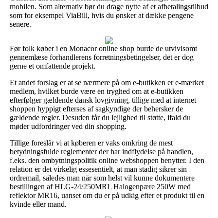
mobilen. Som alternativ bør du drage nytte af et afbetalingstilbud
som for eksempel ViaBill, hvis du ønsker at dække pengene
senere.
Før folk køber i en Monacor online shop burde de utvivlsomt
gennemlæse forhandlerens forretningsbetingelser, det er dog
gerne et omfattende projekt.
Et andet forslag er at se nærmere på om e-butikken er e-mærket
medlem, hvilket burde være en tryghed om at e-butikken
efterfølger gældende dansk lovgivning, tillige med at internet
shoppen hyppigt efterses af sagkyndige der behersker de
gældende regler. Desuden får du lejlighed til støtte, ifald du
møder udfordringer ved din shopping.
Tillige foreslår vi at køberen er vaks omkring de mest
betydningsfulde reglementer der har indflydelse på handlen,
f.eks. den ombytningspolitik online webshoppen benytter. I den
relation er det virkelig essesentielt, at man stadig sikrer sin
ordremail, således man når som helst vil kunne dokumentere
bestillingen af HLG-24/250MRL Halogenpære 250W med
reflektor MR16, uanset om du er på udkig efter et produkt til en
kvinde eller mand.