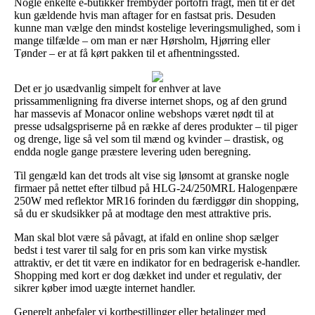
Nogle enkelte e-butikker frembyder portofri fragt, men tit er det
kun gældende hvis man aftager for en fastsat pris. Desuden
kunne man vælge den mindst kostelige leveringsmulighed, som i
mange tilfælde – om man er nær Hørsholm, Hjørring eller
Tønder – er at få kørt pakken til et afhentningssted.
Det er jo usædvanlig simpelt for enhver at lave
prissammenligning fra diverse internet shops, og af den grund
har massevis af Monacor online webshops været nødt til at
presse udsalgspriserne på en række af deres produkter – til piger
og drenge, lige så vel som til mænd og kvinder – drastisk, og
endda nogle gange præstere levering uden beregning.
Til gengæld kan det trods alt vise sig lønsomt at granske nogle
firmaer på nettet efter tilbud på HLG-24/250MRL Halogenpære
250W med reflektor MR16 forinden du færdiggør din shopping,
så du er skudsikker på at modtage den mest attraktive pris.
Man skal blot være så påvagt, at ifald en online shop sælger
bedst i test varer til salg for en pris som kan virke mystisk
attraktiv, er det tit være en indikator for en bedragerisk e-handler.
Shopping med kort er dog dækket ind under et regulativ, der
sikrer køber imod uægte internet handler.
Generelt anbefaler vi kortbestillinger eller betalinger med