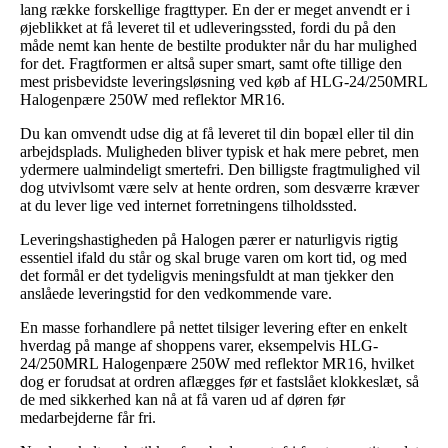
lang række forskellige fragttyper. En der er meget anvendt er i
øjeblikket at få leveret til et udleveringssted, fordi du på den
måde nemt kan hente de bestilte produkter når du har mulighed
for det. Fragtformen er altså super smart, samt ofte tillige den
mest prisbevidste leveringsløsning ved køb af HLG-24/250MRL
Halogenpære 250W med reflektor MR16.
Du kan omvendt udse dig at få leveret til din bopæl eller til din
arbejdsplads. Muligheden bliver typisk et hak mere pebret, men
ydermere ualmindeligt smertefri. Den billigste fragtmulighed vil
dog utvivlsomt være selv at hente ordren, som desværre kræver
at du lever lige ved internet forretningens tilholdssted.
Leveringshastigheden på Halogen pærer er naturligvis rigtig
essentiel ifald du står og skal bruge varen om kort tid, og med
det formål er det tydeligvis meningsfuldt at man tjekker den
anslåede leveringstid for den vedkommende vare.
En masse forhandlere på nettet tilsiger levering efter en enkelt
hverdag på mange af shoppens varer, eksempelvis HLG-
24/250MRL Halogenpære 250W med reflektor MR16, hvilket
dog er forudsat at ordren aflægges før et fastslået klokkeslæt, så
de med sikkerhed kan nå at få varen ud af døren før
medarbejderne får fri.