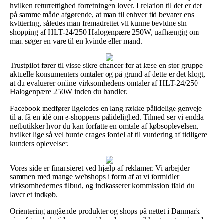
hvilken returrettighed forretningen lover. I relation til det er det
på samme måde afgørende, at man til enhver tid bevarer ens
kvittering, således man fremadrettet vil kunne bevidne sin
shopping af HLT-24/250 Halogenpære 250W, uafhængig om
man søger en vare til en kvinde eller mand.
Trustpilot fører til visse sikre chancer for at læse en stor gruppe
aktuelle konsumenters omtaler og på grund af dette er det klogt,
at du evaluerer online virksomhedens omtaler af HLT-24/250
Halogenpære 250W inden du handler.
Facebook medfører ligeledes en lang række pålidelige genveje
til at få en idé om e-shoppens pålidelighed. Tilmed ser vi endda
netbutikker hvor du kan forfatte en omtale af købsoplevelsen,
hvilket lige så vel burde drages fordel af til vurdering af tidligere
kunders oplevelser.
Vores side er finansieret ved hjælp af reklamer. Vi arbejder
sammen med mange webshops i form af at vi formidler
virksomhedernes tilbud, og indkasserer kommission ifald du
laver et indkøb.
Orientering angående produkter og shops på nettet i Danmark