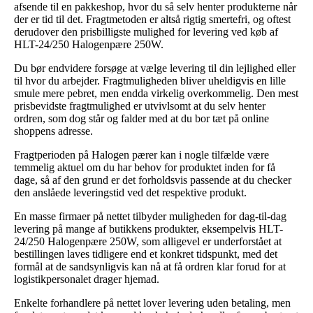
afsende til en pakkeshop, hvor du så selv henter produkterne når
der er tid til det. Fragtmetoden er altså rigtig smertefri, og oftest
derudover den prisbilligste mulighed for levering ved køb af
HLT-24/250 Halogenpære 250W.
Du bør endvidere forsøge at vælge levering til din lejlighed eller
til hvor du arbejder. Fragtmuligheden bliver uheldigvis en lille
smule mere pebret, men endda virkelig overkommelig. Den mest
prisbevidste fragtmulighed er utvivlsomt at du selv henter
ordren, som dog står og falder med at du bor tæt på online
shoppens adresse.
Fragtperioden på Halogen pærer kan i nogle tilfælde være
temmelig aktuel om du har behov for produktet inden for få
dage, så af den grund er det forholdsvis passende at du checker
den anslåede leveringstid ved det respektive produkt.
En masse firmaer på nettet tilbyder muligheden for dag-til-dag
levering på mange af butikkens produkter, eksempelvis HLT-
24/250 Halogenpære 250W, som alligevel er underforstået at
bestillingen laves tidligere end et konkret tidspunkt, med det
formål at de sandsynligvis kan nå at få ordren klar forud for at
logistikpersonalet drager hjemad.
Enkelte forhandlere på nettet lover levering uden betaling, men