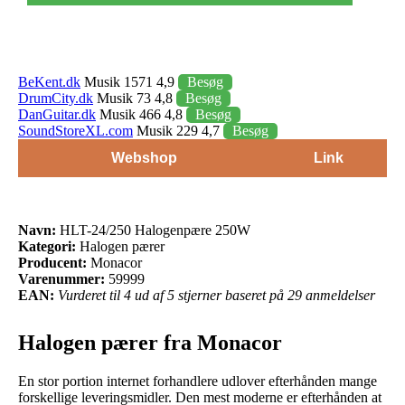
BeKent.dk
Musik 1571 4,9
Besøg
DrumCity.dk
Musik 73 4,8
Besøg
DanGuitar.dk
Musik 466 4,8
Besøg
SoundStoreXL.com
Musik 229 4,7
Besøg
Webshop
Link
Navn:
HLT-24/250 Halogenpære 250W
Kategori:
Halogen pærer
Producent:
Monacor
Varenummer:
59999
EAN:
Vurderet til 4 ud af 5 stjerner baseret på 29 anmeldelser
Halogen pærer fra Monacor
En stor portion internet forhandlere udlover efterhånden mange
forskellige leveringsmidler. Den mest moderne er efterhånden at