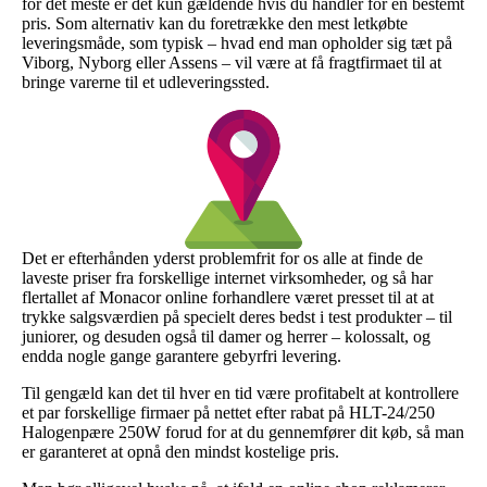
for det meste er det kun gældende hvis du handler for en bestemt
pris. Som alternativ kan du foretrække den mest letkøbte
leveringsmåde, som typisk – hvad end man opholder sig tæt på
Viborg, Nyborg eller Assens – vil være at få fragtfirmaet til at
bringe varerne til et udleveringssted.
Det er efterhånden yderst problemfrit for os alle at finde de
laveste priser fra forskellige internet virksomheder, og så har
flertallet af Monacor online forhandlere været presset til at at
trykke salgsværdien på specielt deres bedst i test produkter – til
juniorer, og desuden også til damer og herrer – kolossalt, og
endda nogle gange garantere gebyrfri levering.
Til gengæld kan det til hver en tid være profitabelt at kontrollere
et par forskellige firmaer på nettet efter rabat på HLT-24/250
Halogenpære 250W forud for at du gennemfører dit køb, så man
er garanteret at opnå den mindst kostelige pris.