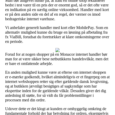
Man bør alligevel huske på, at ifald en online shop reklamerer
bedst i test varer til en pris der er enormt god, så er det ofte være
en indikation på en uærlig online virksomhed. Handler med kort
er på den anden side en del af en regel, der værner os imod
bedrageriske internet varehuse.
Vi anbefaler generelt handler med kort eller MobilePay. Som en
alternativ mulighed kunne du bruge en løsning på afbetaling fra
fx ViaBill, forudsat du foretrækker at klare omkostningerne over
en periode.
Forud for at nogen shopper på en Monacor internet handler bør
man for at være sikker bese netbutikkens handelsvilkår, men det
er bare et omfattende arbejde.
En anden mulighed kunne være at efterse om internet shoppen
er e-mærke godkendt, hvilket almindeligvis er et fingerpeg om at
internet webshoppen retter sig efter gældende dansk lovgivning,
og at butikken jævnligt besigtiges af sagkyndige som har
ekspertise inden for de gældende vilkår. Desuden giver det dig
anledning til støtte, for så vidt du får problemstillinger i
processen med din ordre.
Udover dette er det klogt at kunden er omhyggelig omkring de
fundamentale forhold der har betydning for ordren, eksempelvis