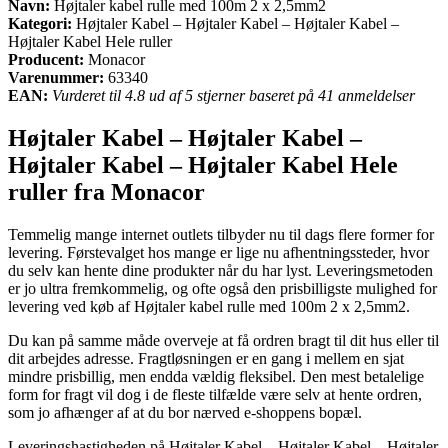
Navn:
Højtaler kabel rulle med 100m 2 x 2,5mm2
Kategori:
Højtaler Kabel – Højtaler Kabel – Højtaler Kabel –
Højtaler Kabel Hele ruller
Producent:
Monacor
Varenummer:
63340
EAN:
Vurderet til 4.8 ud af 5 stjerner baseret på 41 anmeldelser
Højtaler Kabel – Højtaler Kabel –
Højtaler Kabel – Højtaler Kabel Hele
ruller fra Monacor
Temmelig mange internet outlets tilbyder nu til dags flere former for
levering. Førstevalget hos mange er lige nu afhentningssteder, hvor
du selv kan hente dine produkter når du har lyst. Leveringsmetoden
er jo ultra fremkommelig, og ofte også den prisbilligste mulighed for
levering ved køb af Højtaler kabel rulle med 100m 2 x 2,5mm2.
Du kan på samme måde overveje at få ordren bragt til dit hus eller til
dit arbejdes adresse. Fragtløsningen er en gang i mellem en sjat
mindre prisbillig, men endda vældig fleksibel. Den mest betalelige
form for fragt vil dog i de fleste tilfælde være selv at hente ordren,
som jo afhænger af at du bor nærved e-shoppens bopæl.
Leveringshastigheden på Højtaler Kabel – Højtaler Kabel – Højtaler