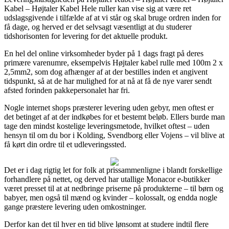
Kabel – Højtaler Kabel Hele ruller kan vise sig at være ret
udslagsgivende i tilfælde af at vi står og skal bruge ordren inden for
få dage, og herved er det selvsagt væsentligt at du studerer
tidshorisonten for levering for det aktuelle produkt.
En hel del online virksomheder byder på 1 dags fragt på deres
primære varenumre, eksempelvis Højtaler kabel rulle med 100m 2 x
2,5mm2, som dog afhænger af at der bestilles inden et angivent
tidspunkt, så at de har mulighed for at nå at få de nye varer sendt
afsted forinden pakkepersonalet har fri.
Nogle internet shops præsterer levering uden gebyr, men oftest er
det betinget af at der indkøbes for et bestemt beløb. Ellers burde man
tage den mindst kostelige leveringsmetode, hvilket oftest – uden
hensyn til om du bor i Kolding, Svendborg eller Vojens – vil blive at
få kørt din ordre til et udleveringssted.
Det er i dag rigtig let for folk at prissammenligne i blandt forskellige
forhandlere på nettet, og derved har utallige Monacor e-butikker
været presset til at at nedbringe priserne på produkterne – til børn og
babyer, men også til mænd og kvinder – kolossalt, og endda nogle
gange præstere levering uden omkostninger.
Derfor kan det til hver en tid blive lønsomt at studere indtil flere