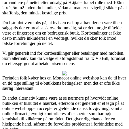
forhandlere på nettet efter udsalg på Højtaler kabel rulle med 100m
2 x 2,5mm2 inden du handler, sådan at man er usvigeligt sikker på at
skaffe sig den mindst kostelige pris.
Du bør blot være obs på, at hvis en e-shop afhænder en vare til en
salgspris der er urealistisk overkommelig, så er det i nogle tilfælde
være et fingerpeg om en bedragerisk butik. Kortbetalinger er ikke
desto mindre inkluderet i en vedtægt, hvilket dækker folk imod
falske forretninger på nettet.
Vi går generelt ind for kortbestillinger eller betalinger med mobilen.
Som alternativ kan du vælge et afdragstilbud fra fx ViaBill, forudsat
du efterspørger at afbetale prisen senere.
Forinden folk køber hos en Monacor online webshop kan de til hver
en tid tage stilling til e-butikkens betingelser, men det er ofte ikke
særlig interessant.
Et andet alternativ kunne være at se nærmere på hvorvidt online
butikken er tilsluttet e-mærket, eftersom det generelt er et tegn på at
online webshoppen accepterer gældende dansk lovgivning, samt at
online firmaet jævnligt kontrolleres af eksperter som har nøje
kendskab til vilkårene på området. Det giver dig chance for en
hjælpende hånd, såfremt du forvoldes problemer i forbindelse med