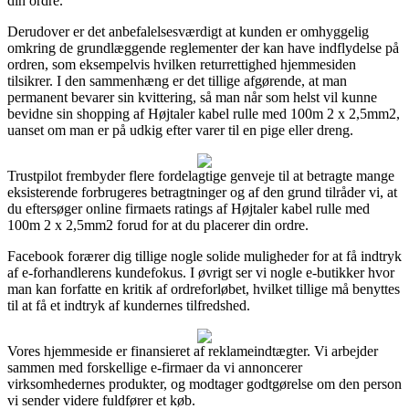
din ordre.
Derudover er det anbefalelsesværdigt at kunden er omhyggelig
omkring de grundlæggende reglementer der kan have indflydelse på
ordren, som eksempelvis hvilken returrettighed hjemmesiden
tilsikrer. I den sammenhæng er det tillige afgørende, at man
permanent bevarer sin kvittering, så man når som helst vil kunne
bevidne sin shopping af Højtaler kabel rulle med 100m 2 x 2,5mm2,
uanset om man er på udkig efter varer til en pige eller dreng.
Trustpilot frembyder flere fordelagtige genveje til at betragte mange
eksisterende forbrugeres betragtninger og af den grund tilråder vi, at
du eftersøger online firmaets ratings af Højtaler kabel rulle med
100m 2 x 2,5mm2 forud for at du placerer din ordre.
Facebook forærer dig tillige nogle solide muligheder for at få indtryk
af e-forhandlerens kundefokus. I øvrigt ser vi nogle e-butikker hvor
man kan forfatte en kritik af ordreforløbet, hvilket tillige må benyttes
til at få et indtryk af kundernes tilfredshed.
Vores hjemmeside er finansieret af reklameindtægter. Vi arbejder
sammen med forskellige e-firmaer da vi annoncerer
virksomhedernes produkter, og modtager godtgørelse om den person
vi sender videre fuldfører et køb.