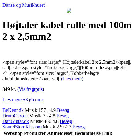
Danse og Musikhuset
Højtaler kabel rulle med 100m
2 x 2,5mm2
<span style=”font-size: large;”||Højttalerkabel 2 x 2,5mm2</span||.
<ul||. <li||<span style=”font-size: large;”||100 m rulle</span||</li||.
<li||<span style=”font-size: large;”||Kobberbelagte
aluminiumsledere</span||</li||
(Læs mere)
849 kr.
(Vis fragtpris)
Læs mere »
Køb nu »
BeKent.dk
Musik 1571 4,9
Besøg
DrumCity.dk
Musik 73 4,8
Besøg
DanGuitar.dk
Musik 466 4,8
Besøg
SoundStoreXL.com
Musik 229 4,7
Besøg
Webshop
Produkter
Anmeldelser
Bedømmelse
Link