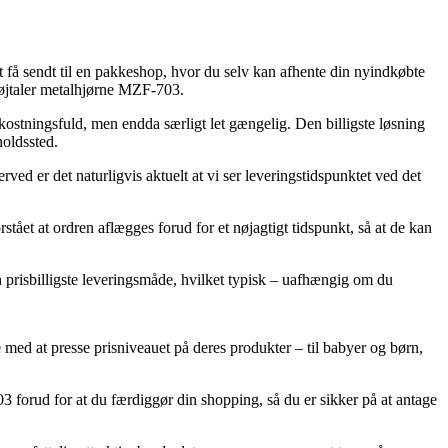
t få sendt til en pakkeshop, hvor du selv kan afhente din nyindkøbte
 Højtaler metalhjørne MZF-703.
mkostningsfuld, men endda særligt let gængelig. Den billigste løsning
holdssted.
ed er det naturligvis aktuelt at vi ser leveringstidspunktet ved det
ået at ordren aflægges forud for et nøjagtigt tidspunkt, så at de kan
n prisbilligste leveringsmåde, hvilket typisk – uafhængig om du
e med at presse prisniveauet på deres produkter – til babyer og børn,
 forud for at du færdiggør din shopping, så du er sikker på at antage