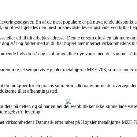
af leveringsudgaver. En af de mest populære er på nuværende tidspunkt a
ret, og oftest ligeledes den mest prisbevidste leveringsmåde ved køb af
esse eller ud til dit arbejdes adresse. Denne er som oftest en tak mere o
ket dog står og falder med at du har bopæl nær internet virksomhedens til
emmende hvis du står og skal bruge dine nye varer med det samme, så herv
 varenumre, eksempelvis Højtaler metalhjørne MZF-703, som er underforst
t at du indkøber for en præcis sum. Som alternativ burde du overveje de
dukterne til et afhentningssted.
 outlets på nettet, og så har en hel del webbutikker ikke kunne lade vær
ere gebyrfri levering.
net virksomheder i Danmark efter rabat på Højtaler metalhjørne MZF-703