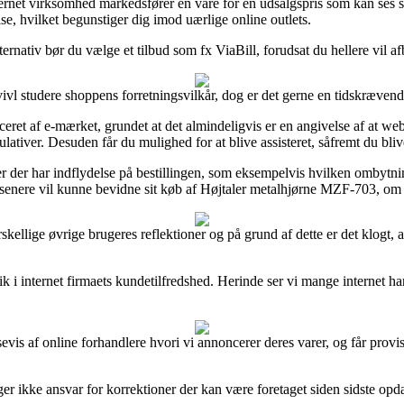
nternet virksomhed markedsfører en vare for en udsalgspris som kan ses s
e, hvilket begunstiger dig imod uærlige online outlets.
ternativ bør du vælge et tilbud som fx ViaBill, forudsat du hellere vil a
ivl studere shoppens forretningsvilkår, dog er det gerne en tidskræven
iceret af e-mærket, grundet at det almindeligvis er en angivelse af at we
tiver. Desuden får du mulighed for at blive assisteret, såfremt du bliv
ter der har indflydelse på bestillingen, som eksempelvis hvilken ombyt
senere vil kunne bevidne sit køb af Højtaler metalhjørne MZF-703, om d
rskellige øvrige brugeres reflektioner og på grund af dette er det klogt
ik i internet firmaets kundetilfredshed. Herinde ser vi mange internet
s af online forhandlere hvori vi annoncerer deres varer, og får provisi
ger ikke ansvar for korrektioner der kan være foretaget siden sidste opd