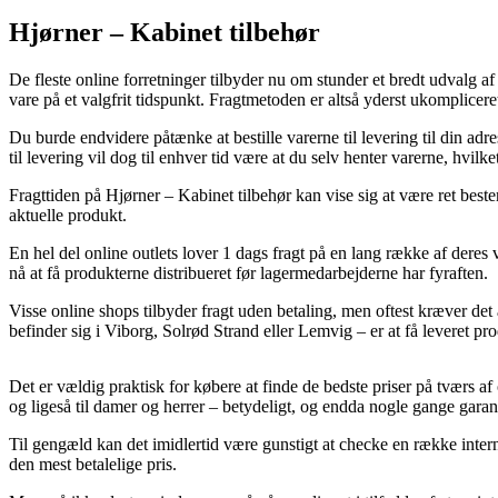
Hjørner – Kabinet tilbehør
De fleste online forretninger tilbyder nu om stunder et bredt udvalg 
vare på et valgfrit tidspunkt. Fragtmetoden er altså yderst ukomplice
Du burde endvidere påtænke at bestille varerne til levering til din adr
til levering vil dog til enhver tid være at du selv henter varerne, hvil
Fragttiden på Hjørner – Kabinet tilbehør kan vise sig at være ret best
aktuelle produkt.
En hel del online outlets lover 1 dags fragt på en lang række af deres
nå at få produkterne distribueret før lagermedarbejderne har fyraften.
Visse online shops tilbyder fragt uden betaling, men oftest kræver de
befinder sig i Viborg, Solrød Strand eller Lemvig – er at få leveret pro
Det er vældig praktisk for købere at finde de bedste priser på tværs af
og ligeså til damer og herrer – betydeligt, og endda nogle gange garant
Til gengæld kan det imidlertid være gunstigt at checke en række inter
den mest betalelige pris.