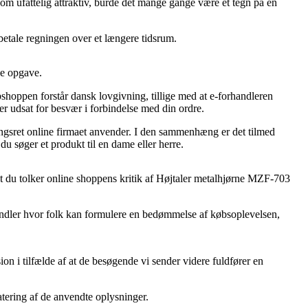
om ufattelig attraktiv, burde det mange gange være et tegn på en
fbetale regningen over et længere tidsrum.
de opgave.
bshoppen forstår dansk lovgivning, tillige med at e-forhandleren
er udsat for besvær i forbindelse med din ordre.
ningsret online firmaet anvender. I den sammenhæng er det tilmed
u søger et produkt til en dame eller herre.
, at du tolker online shoppens kritik af Højtaler metalhjørne MZF-703
 handler hvor folk kan formulere en bedømmelse af købsoplevelsen,
on i tilfælde af at de besøgende vi sender videre fuldfører en
atering af de anvendte oplysninger.