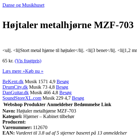
Danse og Musikhuset
Højtaler metalhjørne MZF-703
<ul||. <li||Stort metal hjørne til højtaler</li||. <li||3 benet</li||. <li||1,2 m
65 kr.
(Vis fragtpris)
Læs mere »
Køb nu »
BeKent.dk
Musik 1571 4,9
Besøg
DrumCity.dk
Musik 73 4,8
Besøg
DanGuitar.dk
Musik 466 4,8
Besøg
SoundStoreXL.com
Musik 229 4,7
Besøg
Webshop
Produkter
Anmeldelser
Bedømmelse
Link
Navn:
Højtaler metalhjørne MZF-703
Kategori:
Hjørner – Kabinet tilbehør
Producent:
Varenummer:
112670
EAN:
Vurderet til 3.8 ud af 5 stjerner baseret på 13 anmeldelser