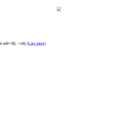
m stål</li||. </ul||
(Læs mere)