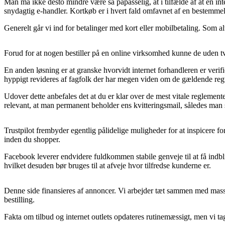
Man må ikke desto mindre være så påpasselig, at i tilfælde af at en i
snydagtig e-handler. Kortkøb er i hvert fald omfavnet af en bestemmels
Generelt går vi ind for betalinger med kort eller mobilbetaling. Som al
Forud for at nogen bestiller på en online virksomhed kunne de uden tv
En anden løsning er at granske hvorvidt internet forhandleren er verif
hyppigt revideres af fagfolk der har megen viden om de gældende regula
Udover dette anbefales det at du er klar over de mest vitale reglemen
relevant, at man permanent beholder ens kvitteringsmail, således man 
Trustpilot frembyder egentlig pålidelige muligheder for at inspicere fo
inden du shopper.
Facebook leverer endvidere fuldkommen stabile genveje til at få indbl
hvilket desuden bør bruges til at afveje hvor tilfredse kunderne er.
Denne side finansieres af annoncer. Vi arbejder tæt sammen med massevi
bestilling.
Fakta om tilbud og internet outlets opdateres rutinemæssigt, men vi ta