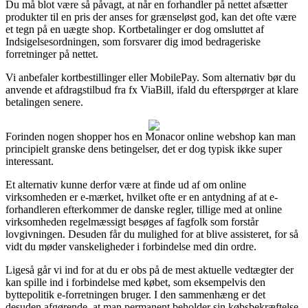
Du må blot være så påvagt, at når en forhandler på nettet afsætter
produkter til en pris der anses for grænseløst god, kan det ofte være
et tegn på en uægte shop. Kortbetalinger er dog omsluttet af
Indsigelsesordningen, som forsvarer dig imod bedrageriske
forretninger på nettet.
Vi anbefaler kortbestillinger eller MobilePay. Som alternativ bør du
anvende et afdragstilbud fra fx ViaBill, ifald du efterspørger at klare
betalingen senere.
Forinden nogen shopper hos en Monacor online webshop kan man
principielt granske dens betingelser, det er dog typisk ikke super
interessant.
Et alternativ kunne derfor være at finde ud af om online
virksomheden er e-mærket, hvilket ofte er en antydning af at e-
forhandleren efterkommer de danske regler, tillige med at online
virksomheden regelmæssigt besøges af fagfolk som forstår
lovgivningen. Desuden får du mulighed for at blive assisteret, for så
vidt du møder vanskeligheder i forbindelse med din ordre.
Ligeså går vi ind for at du er obs på de mest aktuelle vedtægter der
kan spille ind i forbindelse med købet, som eksempelvis den
byttepolitik e-forretningen bruger. I den sammenhæng er det
desuden afgørende, at man permanent beholder sin købsbekræftelse,