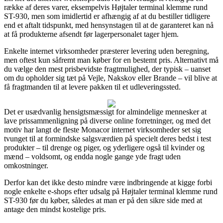
række af deres varer, eksempelvis Højtaler terminal klemme rund
ST-930, men som imidlertid er afhængig af at du bestiller tidligere
end et aftalt tidspunkt, med hensynstagen til at de garanteret kan nå
at få produkterne afsendt før lagerpersonalet tager hjem.
Enkelte internet virksomheder præsterer levering uden beregning,
men oftest kun såfremt man køber for en bestemt pris. Alternativt må
du vælge den mest prisbevidste fragtmulighed, der typisk – uanset
om du opholder sig tæt på Vejle, Nakskov eller Brande – vil blive at
få fragtmanden til at levere pakken til et udleveringssted.
Det er usædvanlig hensigtsmæssigt for almindelige mennesker at
lave prissammenligning på diverse online forretninger, og med det
motiv har langt de fleste Monacor internet virksomheder set sig
tvunget til at formindske salgsværdien på specielt deres bedst i test
produkter – til drenge og piger, og yderligere også til kvinder og
mænd – voldsomt, og endda nogle gange yde fragt uden
omkostninger.
Derfor kan det ikke desto mindre være indbringende at kigge forbi
nogle enkelte e-shops efter udsalg på Højtaler terminal klemme rund
ST-930 før du køber, således at man er på den sikre side med at
antage den mindst kostelige pris.