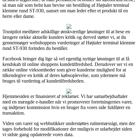
så man når som helst kan bevise sin bestilling af Højtaler terminal
klemme rund ST-930, uanset om man leder efter et produkt til en
herre eller dame.
Trustpilot medfører adskillige ønskværdige løsninger til at bese en
længere række aktuelle kunders kritik og derved støtter vi, at du
gennemsøger webshoppens vurderinger af Højtaler terminal klemme
rund ST-930 forinden du bestiller.
Facebook bringer dig lige så vel egentlig nyttige løsninger til at få
kendskab til online shoppens kundetilfredshed. Derudover ser vi en
række online virksomheder som giver kunderne mulighed for at
tilkendegive en kritik af deres købsoplevelse, som ydermere må
bruges til vurdering af kundetilfredsheden.
Hjemmesiden er finansieret af reklamer. Vi har samarbejdsaftaler
med en mængde e-handler når vi promoverer forretningernes varer,
og indtjener kommission hvis en bruger fra vores side fuldfører en
transaktion.
Viden om varer og webbutikker understøttes rutinemæssigt, men der
tages forbehold for modifikationer der muligvis er udarbejdet siden
vi sidste gang opdaterede vores data.