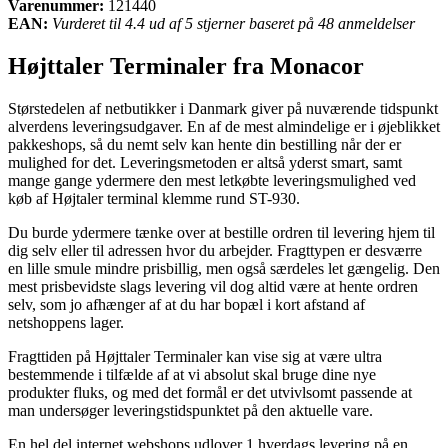
Varenummer:
121440
EAN:
Vurderet til 4.4 ud af 5 stjerner baseret på 48 anmeldelser
Højttaler Terminaler fra Monacor
Størstedelen af netbutikker i Danmark giver på nuværende tidspunkt
alverdens leveringsudgaver. En af de mest almindelige er i øjeblikket
pakkeshops, så du nemt selv kan hente din bestilling når der er
mulighed for det. Leveringsmetoden er altså yderst smart, samt
mange gange ydermere den mest letkøbte leveringsmulighed ved
køb af Højtaler terminal klemme rund ST-930.
Du burde ydermere tænke over at bestille ordren til levering hjem til
dig selv eller til adressen hvor du arbejder. Fragttypen er desværre
en lille smule mindre prisbillig, men også særdeles let gængelig. Den
mest prisbevidste slags levering vil dog altid være at hente ordren
selv, som jo afhænger af at du har bopæl i kort afstand af
netshoppens lager.
Fragttiden på Højttaler Terminaler kan vise sig at være ultra
bestemmende i tilfælde af at vi absolut skal bruge dine nye
produkter fluks, og med det formål er det utvivlsomt passende at
man undersøger leveringstidspunktet på den aktuelle vare.
En hel del internet webshops udlover 1 hverdags levering på en