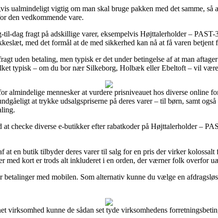
igvis ualmindeligt vigtig om man skal bruge pakken med det samme, så a
 for den vedkommende vare.
 dag-til-dag fragt på adskillige varer, eksempelvis Højttalerholder – PA
okkeslæt, med det formål at de med sikkerhed kan nå at få varen betjent f
fragt uden betaling, men typisk er det under betingelse af at man aftager
lket typisk – om du bor nær Silkeborg, Holbæk eller Ebeltoft – vil være a
for almindelige mennesker at vurdere prisniveauet hos diverse online fo
ndgåeligt at trykke udsalgspriserne på deres varer – til børn, samt også
ling.
rd at checke diverse e-butikker efter rabatkoder på Højttalerholder – PA
f at en butik tilbyder deres varer til salg for en pris der virker kolossal
 med kort er trods alt inkluderet i en orden, der værner folk overfor uæ
ler betalinger med mobilen. Som alternativ kunne du vælge en afdragsløsn
rnet virksomhed kunne de sådan set tyde virksomhedens forretningsbetin