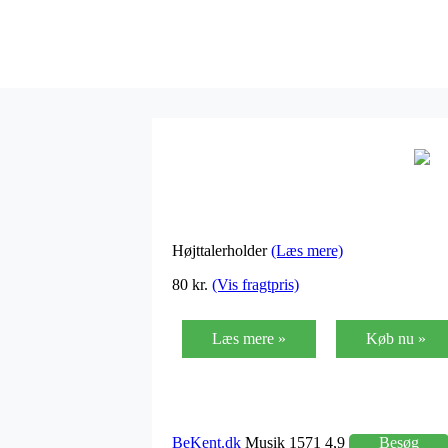
Højttalerholder
(Læs mere)
80 kr.
(Vis fragtpris)
Læs mere »
Køb nu »
BeKent.dk
Musik 1571 4,9
Besøg