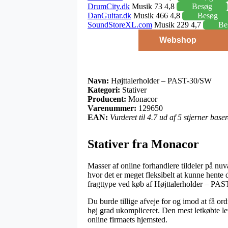
DrumCity.dk
Musik 73 4,8
Besøg
DanGuitar.dk
Musik 466 4,8
Besøg
SoundStoreXL.com
Musik 229 4,7
Be
Webshop
Navn:
Højttalerholder – PAST-30/SW
Kategori:
Stativer
Producent:
Monacor
Varenummer:
129650
EAN:
Vurderet til 4.7 ud af 5 stjerner bas
Stativer fra Monacor
Masser af online forhandlere tildeler på nuvæ
hvor det er meget fleksibelt at kunne hente 
fragttype ved køb af Højttalerholder – PA
Du burde tillige afveje for og imod at få ord
høj grad ukompliceret. Den mest letkøbte le
online firmaets hjemsted.