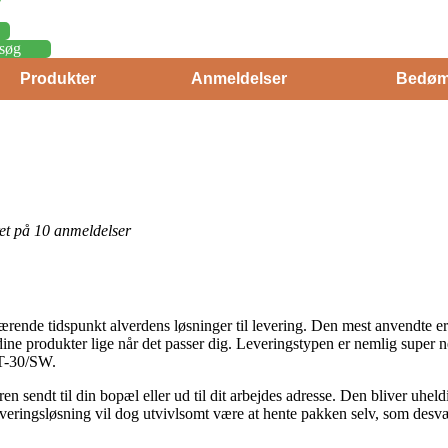
søg
Produkter
Anmeldelser
Bedøm
eret på 10 anmeldelser
rende tidspunkt alverdens løsninger til levering. Den mest anvendte er li
dine produkter lige når det passer dig. Leveringstypen er nemlig super n
ST-30/SW.
ren sendt til din bopæl eller ud til dit arbejdes adresse. Den bliver uhe
veringsløsning vil dog utvivlsomt være at hente pakken selv, som desværr