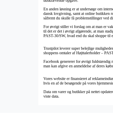
tidskrævende opgave.
En anden løsning er at undersøge om interne
dansk lovgivning, samt at online butikken ru
såfremt du skulle få problemstillinger ved d
For øvrigt stiller vi forslag om at man er va
til det er det i øvrigt afgørende, at man st
PAST-30/SW, hvad end du skal shoppe til en
Trustpilot leverer super belejlige mulighede
shoppens omtaler af Højttalerholder – PAST
Facebook genererer for øvrigt fuldstændig nyt
man kan afgive en anmeldelse af deres købsopl
Vores website er finansieret af reklameindt
hvis en af de besøgende på vores hjemmeside
Data om varer og butikker på nettet opdatere
viste data.