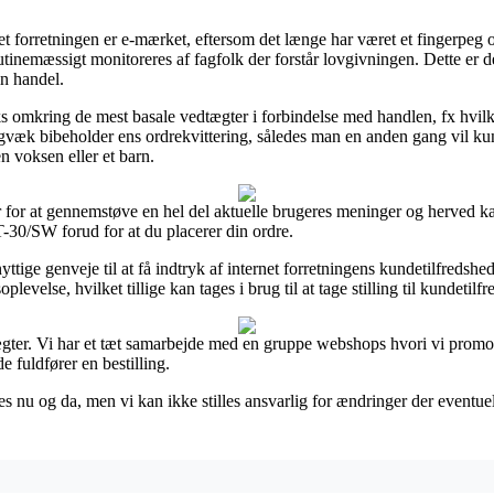
t forretningen er e-mærket, eftersom det længe har været et fingerpeg 
tinemæssigt monitoreres af fagfolk der forstår lovgivningen. Dette er d
in handel.
ks omkring de mest basale vedtægter i forbindelse med handlen, fx hvilken
adigvæk bibeholder ens ordrekvittering, således man en anden gang vil ku
 voksen eller et barn.
r for at gennemstøve en hel del aktuelle brugeres meninger og herved kan 
-30/SW forud for at du placerer din ordre.
tige genveje til at få indtryk af internet forretningens kundetilfredshed
evelse, hvilket tillige kan tages i brug til at tage stilling til kundetilf
ægter. Vi har et tæt samarbejde med en gruppe webshops hvori vi promo
 fuldfører en bestilling.
s nu og da, men vi kan ikke stilles ansvarlig for ændringer der eventuelt