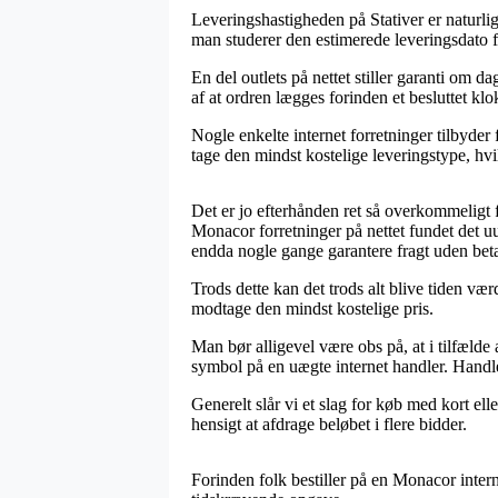
Leveringshastigheden på Stativer er naturl
man studerer den estimerede leveringsdato
En del outlets på nettet stiller garanti om
af at ordren lægges forinden et besluttet kl
Nogle enkelte internet forretninger tilbyder 
tage den mindst kostelige leveringstype, hvi
Det er jo efterhånden ret så overkommeligt 
Monacor forretninger på nettet fundet det uu
endda nogle gange garantere fragt uden beta
Trods dette kan det trods alt blive tiden væ
modtage den mindst kostelige pris.
Man bør alligevel være obs på, at i tilfælde a
symbol på en uægte internet handler. Handler
Generelt slår vi et slag for køb med kort el
hensigt at afdrage beløbet i flere bidder.
Forinden folk bestiller på en Monacor inte