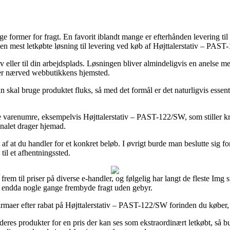
e former for fragt. En favorit iblandt mange er efterhånden levering til
en mest letkøbte løsning til levering ved køb af Højttalerstativ – PAS
lv eller til din arbejdsplads. Løsningen bliver almindeligvis en anelse 
ver nærved webbutikkens hjemsted.
man skal bruge produktet fluks, så med det formål er det naturligvis esse
e varenumre, eksempelvis Højttalerstativ – PAST-122/SW, som stiller kr
onalet drager hjemad.
t af at du handler for et konkret beløb. I øvrigt burde man beslutte sig 
til et afhentningssted.
ig frem til priser på diverse e-handler, og følgelig har langt de fleste Im
og endda nogle gange frembyde fragt uden gebyr.
firmaer efter rabat på Højttalerstativ – PAST-122/SW forinden du køber, s
deres produkter for en pris der kan ses som ekstraordinært letkøbt, så 