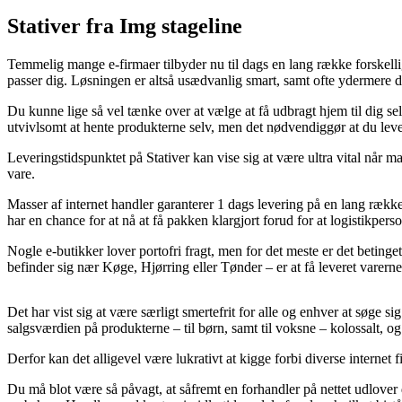
Stativer fra Img stageline
Temmelig mange e-firmaer tilbyder nu til dags en lang række forskellig
passer dig. Løsningen er altså usædvanlig smart, samt ofte ydermere d
Du kunne lige så vel tænke over at vælge at få udbragt hjem til dig se
utvivlsomt at hente produkterne selv, men det nødvendiggør at du le
Leveringstidspunktet på Stativer kan vise sig at være ultra vital når 
vare.
Masser af internet handler garanterer 1 dags levering på en lang rækk
har en chance for at nå at få pakken klargjort forud for at logistikpers
Nogle e-butikker lover portofri fragt, men for det meste er det betinge
befinder sig nær Køge, Hjørring eller Tønder – er at få leveret varerne 
Det har vist sig at være særligt smertefrit for alle og enhver at søge s
salgsværdien på produkterne – til børn, samt til voksne – kolossalt, 
Derfor kan det alligevel være lukrativt at kigge forbi diverse internet 
Du må blot være så påvagt, at såfremt en forhandler på nettet udlover 