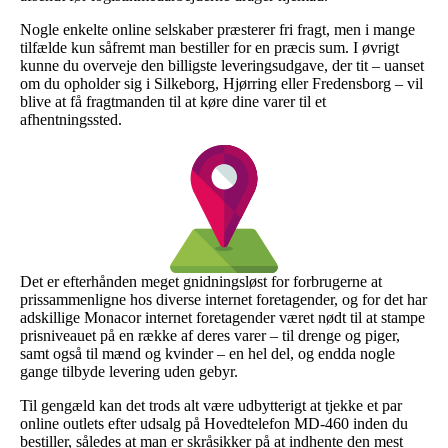
Nogle enkelte online selskaber præsterer fri fragt, men i mange
tilfælde kun såfremt man bestiller for en præcis sum. I øvrigt
kunne du overveje den billigste leveringsudgave, der tit – uanset
om du opholder sig i Silkeborg, Hjørring eller Fredensborg – vil
blive at få fragtmanden til at køre dine varer til et
afhentningssted.
Det er efterhånden meget gnidningsløst for forbrugerne at
prissammenligne hos diverse internet foretagender, og for det har
adskillige Monacor internet foretagender været nødt til at stampe
prisniveauet på en række af deres varer – til drenge og piger,
samt også til mænd og kvinder – en hel del, og endda nogle
gange tilbyde levering uden gebyr.
Til gengæld kan det trods alt være udbytterigt at tjekke et par
online outlets efter udsalg på Hovedtelefon MD-460 inden du
bestiller, således at man er skråsikker på at indhente den mest