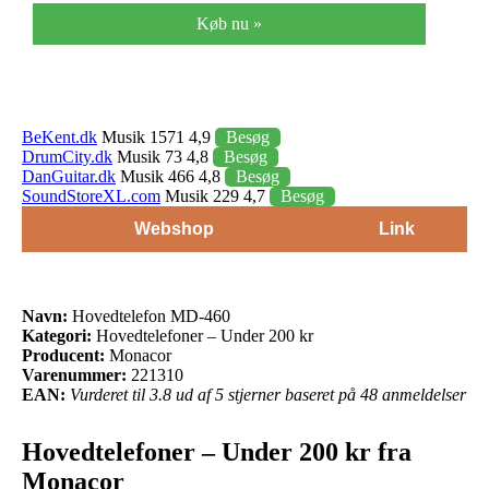
Køb nu »
BeKent.dk
Musik 1571 4,9
Besøg
DrumCity.dk
Musik 73 4,8
Besøg
DanGuitar.dk
Musik 466 4,8
Besøg
SoundStoreXL.com
Musik 229 4,7
Besøg
Webshop
Link
Navn:
Hovedtelefon MD-460
Kategori:
Hovedtelefoner – Under 200 kr
Producent:
Monacor
Varenummer:
221310
EAN:
Vurderet til 3.8 ud af 5 stjerner baseret på 48 anmeldelser
Hovedtelefoner – Under 200 kr fra
Monacor