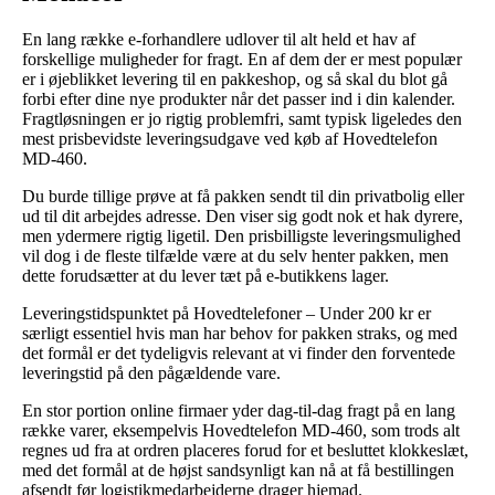
En lang række e-forhandlere udlover til alt held et hav af
forskellige muligheder for fragt. En af dem der er mest populær
er i øjeblikket levering til en pakkeshop, og så skal du blot gå
forbi efter dine nye produkter når det passer ind i din kalender.
Fragtløsningen er jo rigtig problemfri, samt typisk ligeledes den
mest prisbevidste leveringsudgave ved køb af Hovedtelefon
MD-460.
Du burde tillige prøve at få pakken sendt til din privatbolig eller
ud til dit arbejdes adresse. Den viser sig godt nok et hak dyrere,
men ydermere rigtig ligetil. Den prisbilligste leveringsmulighed
vil dog i de fleste tilfælde være at du selv henter pakken, men
dette forudsætter at du lever tæt på e-butikkens lager.
Leveringstidspunktet på Hovedtelefoner – Under 200 kr er
særligt essentiel hvis man har behov for pakken straks, og med
det formål er det tydeligvis relevant at vi finder den forventede
leveringstid på den pågældende vare.
En stor portion online firmaer yder dag-til-dag fragt på en lang
række varer, eksempelvis Hovedtelefon MD-460, som trods alt
regnes ud fra at ordren placeres forud for et besluttet klokkeslæt,
med det formål at de højst sandsynligt kan nå at få bestillingen
afsendt før logistikmedarbejderne drager hjemad.