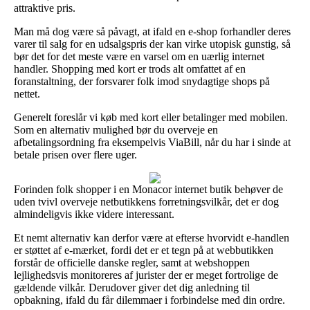
attraktive pris.
Man må dog være så påvagt, at ifald en e-shop forhandler deres
varer til salg for en udsalgspris der kan virke utopisk gunstig, så
bør det for det meste være en varsel om en uærlig internet
handler. Shopping med kort er trods alt omfattet af en
foranstaltning, der forsvarer folk imod snydagtige shops på
nettet.
Generelt foreslår vi køb med kort eller betalinger med mobilen.
Som en alternativ mulighed bør du overveje en
afbetalingsordning fra eksempelvis ViaBill, når du har i sinde at
betale prisen over flere uger.
Forinden folk shopper i en Monacor internet butik behøver de
uden tvivl overveje netbutikkens forretningsvilkår, det er dog
almindeligvis ikke videre interessant.
Et nemt alternativ kan derfor være at efterse hvorvidt e-handlen
er støttet af e-mærket, fordi det er et tegn på at webbutikken
forstår de officielle danske regler, samt at webshoppen
lejlighedsvis monitoreres af jurister der er meget fortrolige de
gældende vilkår. Derudover giver det dig anledning til
opbakning, ifald du får dilemmaer i forbindelse med din ordre.