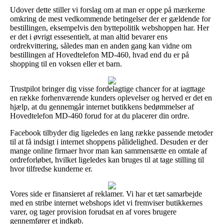
Udover dette stiller vi forslag om at man er oppe på mærkerne
omkring de mest vedkommende betingelser der er gældende for
bestillingen, eksempelvis den byttepolitik webshoppen har. Her
er det i øvrigt essesentielt, at man altid bevarer ens
ordrekvittering, således man en anden gang kan vidne om
bestillingen af Hovedtelefon MD-460, hvad end du er på
shopping til en voksen eller et barn.
Trustpilot bringer dig visse fordelagtige chancer for at iagttage
en række forhenværende kunders oplevelser og herved er det en
hjælp, at du gennemgår internet butikkens bedømmelser af
Hovedtelefon MD-460 forud for at du placerer din ordre.
Facebook tilbyder dig ligeledes en lang række passende metoder
til at få indsigt i internet shoppens pålidelighed. Desuden er der
mange online firmaer hvor man kan sammensætte en omtale af
ordreforløbet, hvilket ligeledes kan bruges til at tage stilling til
hvor tilfredse kunderne er.
Vores side er finansieret af reklamer. Vi har et tæt samarbejde
med en stribe internet webshops idet vi fremviser butikkernes
varer, og tager provision forudsat en af vores brugere
gennemfører et indkøb.