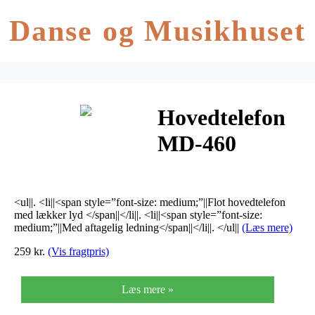
Danse og Musikhuset
Hovedtelefon
MD-460
<ul||. <li||<span style=”font-size: medium;”||Flot hovedtelefon
med lækker lyd </span||</li||. <li||<span style=”font-size:
medium;”||Med aftagelig ledning</span||</li||. </ul||
(Læs mere)
259 kr.
(Vis fragtpris)
Læs mere »