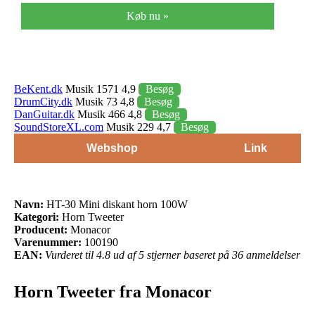
Køb nu »
BeKent.dk
Musik 1571 4,9
Besøg
DrumCity.dk
Musik 73 4,8
Besøg
DanGuitar.dk
Musik 466 4,8
Besøg
SoundStoreXL.com
Musik 229 4,7
Besøg
Webshop
Link
Navn:
HT-30 Mini diskant horn 100W
Kategori:
Horn Tweeter
Producent:
Monacor
Varenummer:
100190
EAN:
Vurderet til 4.8 ud af 5 stjerner baseret på 36 anmeldelser
Horn Tweeter fra Monacor