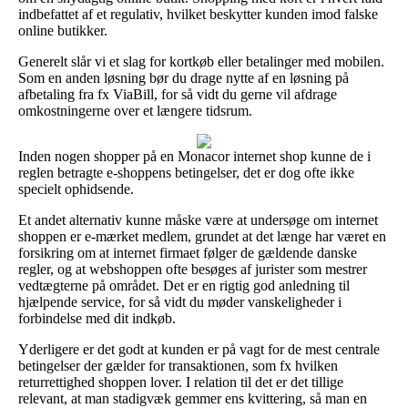
indbefattet af et regulativ, hvilket beskytter kunden imod falske
online butikker.
Generelt slår vi et slag for kortkøb eller betalinger med mobilen.
Som en anden løsning bør du drage nytte af en løsning på
afbetaling fra fx ViaBill, for så vidt du gerne vil afdrage
omkostningerne over et længere tidsrum.
Inden nogen shopper på en Monacor internet shop kunne de i
reglen betragte e-shoppens betingelser, det er dog ofte ikke
specielt ophidsende.
Et andet alternativ kunne måske være at undersøge om internet
shoppen er e-mærket medlem, grundet at det længe har været en
forsikring om at internet firmaet følger de gældende danske
regler, og at webshoppen ofte besøges af jurister som mestrer
vedtægterne på området. Det er en rigtig god anledning til
hjælpende service, for så vidt du møder vanskeligheder i
forbindelse med dit indkøb.
Yderligere er det godt at kunden er på vagt for de mest centrale
betingelser der gælder for transaktionen, som fx hvilken
returrettighed shoppen lover. I relation til det er det tillige
relevant, at man stadigvæk gemmer ens kvittering, så man en