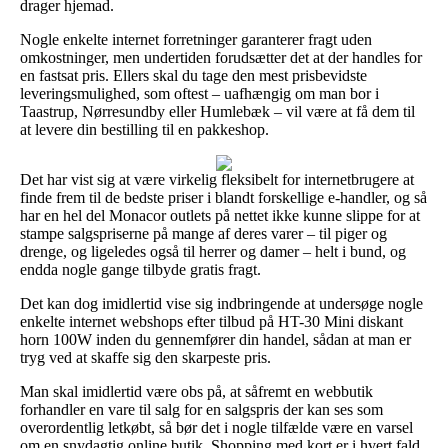
drager hjemad.
Nogle enkelte internet forretninger garanterer fragt uden
omkostninger, men undertiden forudsætter det at der handles for
en fastsat pris. Ellers skal du tage den mest prisbevidste
leveringsmulighed, som oftest – uafhængig om man bor i
Taastrup, Nørresundby eller Humlebæk – vil være at få dem til
at levere din bestilling til en pakkeshop.
Det har vist sig at være virkelig fleksibelt for internetbrugere at
finde frem til de bedste priser i blandt forskellige e-handler, og så
har en hel del Monacor outlets på nettet ikke kunne slippe for at
stampe salgspriserne på mange af deres varer – til piger og
drenge, og ligeledes også til herrer og damer – helt i bund, og
endda nogle gange tilbyde gratis fragt.
Det kan dog imidlertid vise sig indbringende at undersøge nogle
enkelte internet webshops efter tilbud på HT-30 Mini diskant
horn 100W inden du gennemfører din handel, sådan at man er
tryg ved at skaffe sig den skarpeste pris.
Man skal imidlertid være obs på, at såfremt en webbutik
forhandler en vare til salg for en salgspris der kan ses som
overordentlig letkøbt, så bør det i nogle tilfælde være en varsel
om en snydagtig online butik. Shopping med kort er i hvert fald