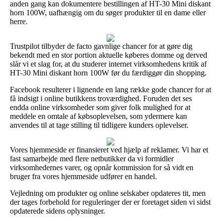
anden gang kan dokumentere bestillingen af HT-30 Mini diskant
horn 100W, uafhængig om du søger produkter til en dame eller
herre.
Trustpilot tilbyder de facto gavnlige chancer for at gøre dig
bekendt med en stor portion aktuelle køberes domme og derved
slår vi et slag for, at du studerer internet virksomhedens kritik af
HT-30 Mini diskant horn 100W før du færdiggør din shopping.
Facebook resulterer i lignende en lang række gode chancer for at
få indsigt i online butikkens troværdighed. Foruden det ses
endda online virksomheder som giver folk mulighed for at
meddele en omtale af købsoplevelsen, som ydermere kan
anvendes til at tage stilling til tidligere kunders oplevelser.
Vores hjemmeside er finansieret ved hjælp af reklamer. Vi har et
fast samarbejde med flere netbutikker da vi formidler
virksomhedernes varer, og opnår kommission for så vidt en
bruger fra vores hjemmeside udfører en handel.
Vejledning om produkter og online selskaber opdateres tit, men
der tages forbehold for reguleringer der er foretaget siden vi sidst
opdaterede sidens oplysninger.