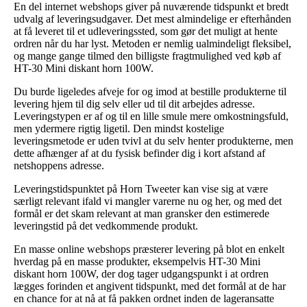
En del internet webshops giver på nuværende tidspunkt et bredt
udvalg af leveringsudgaver. Det mest almindelige er efterhånden
at få leveret til et udleveringssted, som gør det muligt at hente
ordren når du har lyst. Metoden er nemlig ualmindeligt fleksibel,
og mange gange tilmed den billigste fragtmulighed ved køb af
HT-30 Mini diskant horn 100W.
Du burde ligeledes afveje for og imod at bestille produkterne til
levering hjem til dig selv eller ud til dit arbejdes adresse.
Leveringstypen er af og til en lille smule mere omkostningsfuld,
men ydermere rigtig ligetil. Den mindst kostelige
leveringsmetode er uden tvivl at du selv henter produkterne, men
dette afhænger af at du fysisk befinder dig i kort afstand af
netshoppens adresse.
Leveringstidspunktet på Horn Tweeter kan vise sig at være
særligt relevant ifald vi mangler varerne nu og her, og med det
formål er det skam relevant at man gransker den estimerede
leveringstid på det vedkommende produkt.
En masse online webshops præsterer levering på blot en enkelt
hverdag på en masse produkter, eksempelvis HT-30 Mini
diskant horn 100W, der dog tager udgangspunkt i at ordren
lægges forinden et angivent tidspunkt, med det formål at de har
en chance for at nå at få pakken ordnet inden de lageransatte