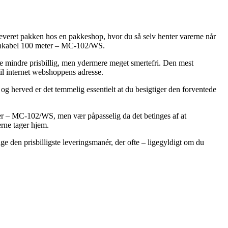
fleveret pakken hos en pakkeshop, hvor du så selv henter varerne når
ofonkabel 100 meter – MC-102/WS.
mule mindre prisbillig, men ydermere meget smertefri. Den mest
til internet webshoppens adresse.
og herved er det temmelig essentielt at du besigtiger den forventede
r – MC-102/WS, men vær påpasselig da det betinges af at
erne tager hjem.
ge den prisbilligste leveringsmanér, der ofte – ligegyldigt om du