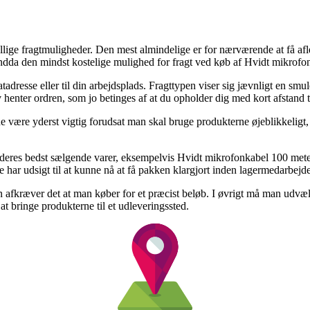
kellige fragtmuligheder. Den mest almindelige er for nærværende at få a
endda den mindst kostelige mulighed for fragt ved køb af Hvidt mikr
atadresse eller til din arbejdsplads. Fragttypen viser sig jævnligt en s
lv henter ordren, som jo betinges af at du opholder dig med kort afstand 
 være yderst vigtig forudsat man skal bruge produkterne øjeblikkeligt, 
deres bedst sælgende varer, eksempelvis Hvidt mikrofonkabel 100 mete
e har udsigt til at kunne nå at få pakken klargjort inden lagermedarbejd
n afkræver det at man køber for et præcist beløb. I øvrigt må man udvæl
 at bringe produkterne til et udleveringssted.