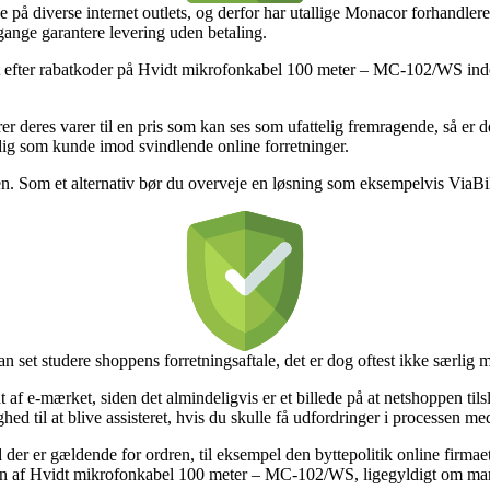
 på diverse internet outlets, og derfor har utallige Monacor forhandlere 
 gange garantere levering uden betaling.
t efter rabatkoder på Hvidt mikrofonkabel 100 meter – MC-102/WS inden 
er deres varer til en pris som kan ses som ufattelig fremragende, så er
 dig som kunde imod svindlende online forretninger.
n. Som et alternativ bør du overveje en løsning som eksempelvis ViaBill, 
set studere shoppens forretningsaftale, det er dog oftest ikke særlig 
f e-mærket, siden det almindeligvis er et billede på at netshoppen tilslu
ighed til at blive assisteret, hvis du skulle få udfordringer i processen m
 der er gældende for ordren, til eksempel den byttepolitik online firmaet
ngen af Hvidt mikrofonkabel 100 meter – MC-102/WS, ligegyldigt om man 