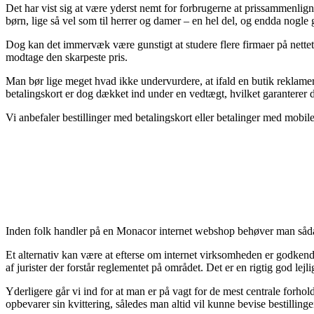
Det har vist sig at være yderst nemt for forbrugerne at prissammenligne
børn, lige så vel som til herrer og damer – en hel del, og endda nogle
Dog kan det immervæk være gunstigt at studere flere firmaer på nette
modtage den skarpeste pris.
Man bør lige meget hvad ikke undervurdere, at ifald en butik reklamer
betalingskort er dog dækket ind under en vedtægt, hvilket garanterer
Vi anbefaler bestillinger med betalingskort eller betalinger med mobile
Inden folk handler på en Monacor internet webshop behøver man sådan 
Et alternativ kan være at efterse om internet virksomheden er godkendt a
af jurister der forstår reglementet på området. Det er en rigtig god lejl
Yderligere går vi ind for at man er på vagt for de mest centrale forhold
opbevarer sin kvittering, således man altid vil kunne bevise bestilli