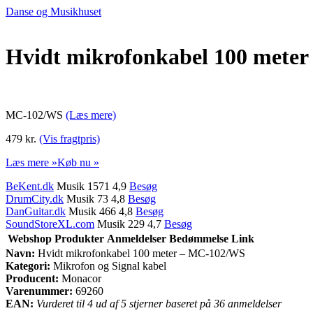
Danse og Musikhuset
Hvidt mikrofonkabel 100 mete
MC-102/WS
(Læs mere)
479 kr.
(Vis fragtpris)
Læs mere »
Køb nu »
BeKent.dk
Musik 1571 4,9
Besøg
DrumCity.dk
Musik 73 4,8
Besøg
DanGuitar.dk
Musik 466 4,8
Besøg
SoundStoreXL.com
Musik 229 4,7
Besøg
Webshop
Produkter
Anmeldelser
Bedømmelse
Link
Navn:
Hvidt mikrofonkabel 100 meter – MC-102/WS
Kategori:
Mikrofon og Signal kabel
Producent:
Monacor
Varenummer:
69260
EAN:
Vurderet til 4 ud af 5 stjerner baseret på 36 anmeldelser