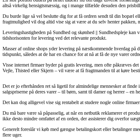
altså virkelig hensigtsmæssig, og i mange tilfælde desuden den prisbi
Du burde lige så vel beslutte dig for at få ordren sendt til din bopæl e
fragtmulighed vil dog altid vise sig at være at du selv henter pakken,
Leveringshastigheden på Sundhed og skønhed || Sundhedspleje kan vær
tidshorisonten for levering ved det relevante produkt.
Masser af online shops yder levering på næstkommende hverdag på de 
tidspunkt, således at de har en chance for at nå at få de nye varer ordne
Visse internet firmaer byder på gratis levering, men ofte påkræves det
Vejle, Thisted eller Skjern – vil være at få fragtmanden til at køre besti
Det er jo efterhånden ret så ligetil for almindelige mennesker at finde
salgspriserne på deres varer – til børn, samt til damer og herrer – e
Det kan dog alligevel vise sig rentabelt at studere nogle online firmae
Du må bare være så påpasselig, at når en netbutik reklamerer et produk
ikke desto mindre omfattet af en orden, der assisterer dig overfor uægt
Generelt foreslår vi køb med gængse betalingskort eller betalinger m
flere uger.