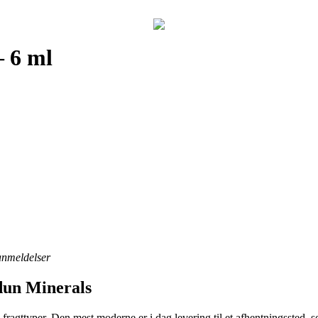
– 6 ml
 anmeldelser
Idun Minerals
 fragttyper. Den mest moderne er i dag levering til et afhentningssted, so