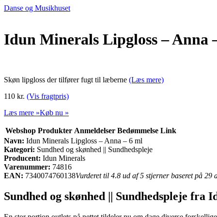
Danse og Musikhuset
Idun Minerals Lipgloss – Anna 
Skøn lipgloss der tilfører fugt til læberne
(Læs mere)
110 kr.
(Vis fragtpris)
Læs mere »
Køb nu »
Webshop
Produkter
Anmeldelser
Bedømmelse
Link
Navn:
Idun Minerals Lipgloss – Anna – 6 ml
Kategori:
Sundhed og skønhed || Sundhedspleje
Producent:
Idun Minerals
Varenummer:
74816
EAN:
7340074760138
Vurderet til 4.8 ud af 5 stjerner baseret på 29
Sundhed og skønhed || Sundhedspleje fra 
En stor portion outlets på nettet tildeler nu om dage diverse forskellige