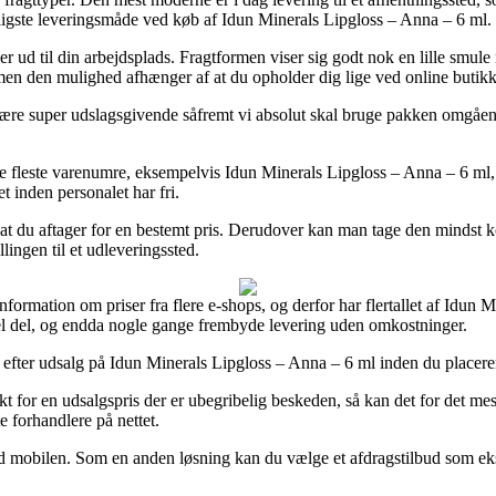
lligste leveringsmåde ved køb af Idun Minerals Lipgloss – Anna – 6 ml.
ller ud til din arbejdsplads. Fragtformen viser sig godt nok en lille smule
 men den mulighed afhænger af at du opholder dig lige ved online butikk
e super udslagsgivende såfremt vi absolut skal bruge pakken omgående,
fleste varenumre, eksempelvis Idun Minerals Lipgloss – Anna – 6 ml, s
t inden personalet har fri.
 at du aftager for en bestemt pris. Derudover kan man tage den mindst k
llingen til et udleveringssted.
 information om priser fra flere e-shops, og derfor har flertallet af Idu
n hel del, og endda nogle gange frembyde levering uden omkostninger.
r efter udsalg på Idun Minerals Lipgloss – Anna – 6 ml inden du placerer 
t for en udsalgspris der er ubegribelig beskeden, så kan det for det me
e forhandlere på nettet.
ed mobilen. Som en anden løsning kan du vælge et afdragstilbud som eks