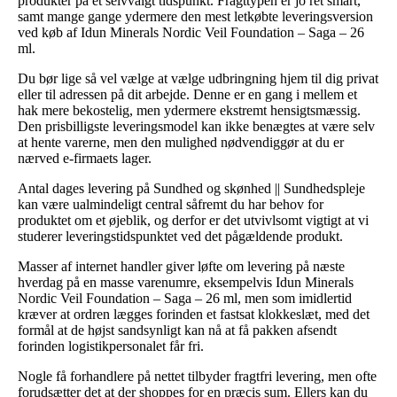
produkter på et selvvalgt tidspunkt. Fragttypen er jo ret smart,
samt mange gange ydermere den mest letkøbte leveringsversion
ved køb af Idun Minerals Nordic Veil Foundation – Saga – 26
ml.
Du bør lige så vel vælge at vælge udbringning hjem til dig privat
eller til adressen på dit arbejde. Denne er en gang i mellem et
hak mere bekostelig, men ydermere ekstremt hensigtsmæssig.
Den prisbilligste leveringsmodel kan ikke benægtes at være selv
at hente varerne, men den mulighed nødvendiggør at du er
nærved e-firmaets lager.
Antal dages levering på Sundhed og skønhed || Sundhedspleje
kan være ualmindeligt central såfremt du har behov for
produktet om et øjeblik, og derfor er det utvivlsomt vigtigt at vi
studerer leveringstidspunktet ved det pågældende produkt.
Masser af internet handler giver løfte om levering på næste
hverdag på en masse varenumre, eksempelvis Idun Minerals
Nordic Veil Foundation – Saga – 26 ml, men som imidlertid
kræver at ordren lægges forinden et fastsat klokkeslæt, med det
formål at de højst sandsynligt kan nå at få pakken afsendt
forinden logistikpersonalet får fri.
Nogle få forhandlere på nettet tilbyder fragtfri levering, men ofte
forudsætter det at der shoppes for en præcis sum. Ellers kan du