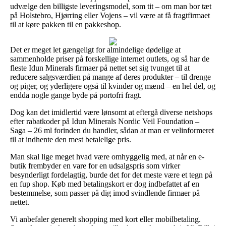
udvælge den billigste leveringsmodel, som tit – om man bor tæt
på Holstebro, Hjørring eller Vojens – vil være at få fragtfirmaet
til at køre pakken til en pakkeshop.
Det er meget let gængeligt for almindelige dødelige at
sammenholde priser på forskellige internet outlets, og så har de
fleste Idun Minerals firmaer på nettet set sig tvunget til at
reducere salgsværdien på mange af deres produkter – til drenge
og piger, og yderligere også til kvinder og mænd – en hel del, og
endda nogle gange byde på portofri fragt.
Dog kan det imidlertid være lønsomt at eftergå diverse netshops
efter rabatkoder på Idun Minerals Nordic Veil Foundation –
Saga – 26 ml forinden du handler, sådan at man er velinformeret
til at indhente den mest betalelige pris.
Man skal lige meget hvad være omhyggelig med, at når en e-
butik frembyder en vare for en udsalgspris som virker
besynderligt fordelagtig, burde det for det meste være et tegn på
en fup shop. Køb med betalingskort er dog indbefattet af en
bestemmelse, som passer på dig imod svindlende firmaer på
nettet.
Vi anbefaler generelt shopping med kort eller mobilbetaling.