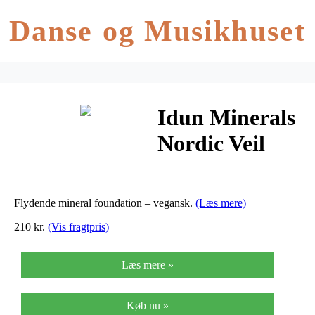
Danse og Musikhuset
Idun Minerals
Nordic Veil
Foundation –
Saga – 26 ml
Flydende mineral foundation – vegansk.
(Læs mere)
210 kr.
(Vis fragtpris)
Læs mere »
Køb nu »