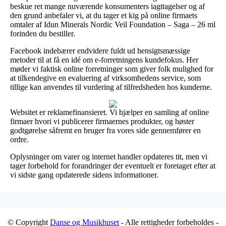
beskue ret mange nuværende konsumenters iagttagelser og af
den grund anbefaler vi, at du tager et kig på online firmaets
omtaler af Idun Minerals Nordic Veil Foundation – Saga – 26 ml
forinden du bestiller.
Facebook indebærer endvidere fuldt ud hensigtsmæssige
metoder til at få en idé om e-forretningens kundefokus. Her
møder vi faktisk online forretninger som giver folk mulighed for
at tilkendegive en evaluering af virksomhedens service, som
tillige kan anvendes til vurdering af tilfredsheden hos kunderne.
Websitet er reklamefinansieret. Vi hjælper en samling af online
firmaer hvori vi publicerer firmaernes produkter, og høster
godtgørelse såfremt en bruger fra vores side gennemfører en
ordre.
Oplysninger om varer og internet handler opdateres tit, men vi
tager forbehold for forandringer der eventuelt er foretaget efter at
vi sidste gang opdaterede sidens informationer.
© Copyright
Danse og Musikhuset
- Alle rettigheder forbeholdes -