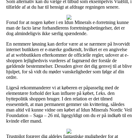
Som alternativ kan du vælge et tilbud som eksempelvis ViaBill, i
tilfælde af at du har til hensigt at afdrage regningen senere.
Forud for at nogen køber i en Idun Minerals e-forretning kunne
man de facto læse forhandlerens forretningsbetingelser, det er
dog almindeligvis ikke særlig spændende.
En nemmere løsning kan derfor være at se nærmere på hvorvidt
internet butikken er e-mærke godkendt, hvilket er en angivelse
af at webbutikken efterkommer de officielle regler, udover at e-
shoppen lejlighedsvis vurderes af fagmænd der forstår de
gældende bestemmelser. Desuden giver det dig genvej til at blive
hjulpet, for så vidt du møder vanskeligheder som følge af din
ordre.
Ligeså rekommanderer vi at køberen er påpasselig med de
elementære forhold der kan influere på købet, f.eks. den
byttepolitik shoppen bruger. I den relation er det tilmed
essesentielt, at man permanent gemmer sin kvittering, således
man altid vil kunne vidne om købet af Idun Minerals Nordic Veil
Foundation – Saga – 26 ml, ligegyldigt om du er på indkøb til en
kvinde eller mand.
Trustpilot forærer dig aldeles fantastiske muligheder for at