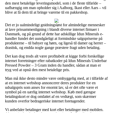
den mest betalelige leveringsmodel, som i de fleste tilfælde –
uafhængig om man opholder sig i Aalborg, Ikast eller Aars – vil
blive at få dem til at bringe varerne til en pakkeshop.
Det er jo ualmindeligt gnidningsløst for almindelige mennesker
at lave prissammenligning i blandt diverse internet firmaer i
Danmark, og på grund af dette har adskillige Idun Minerals e-
handler fundet det uundgåeligt at formindske salgspriserne på
produkterne – til babyer og børn, og ligeså til damer og herrer –
drastisk, og endda nogle gange præstere fragt uden betaling.
Det kan dog trods alt være profitabelt at kigge forbi forskellige
internet forretninger efter rabatkoder på Idun Minerals Underbar
Pressed Powder – 3 Gram inden du handler, sådan at man er
tryg ved at opnå den mest betalelige pris.
Man må ikke desto mindre være omhyggelig med, at i tilfælde af
at en internet webshop annoncerer deres produkter for en
udsalgspris som anses for enormt lav, så er det ofte være et
symbol på en uærlig internet webshop. Køb med gængse
betalingskort er dog omfattet af en vedtægt, som skærmer
kunden overfor bedrageriske internet foretagender.
Vi anbefaler betalinger med kort eller betalinger med mobilen.