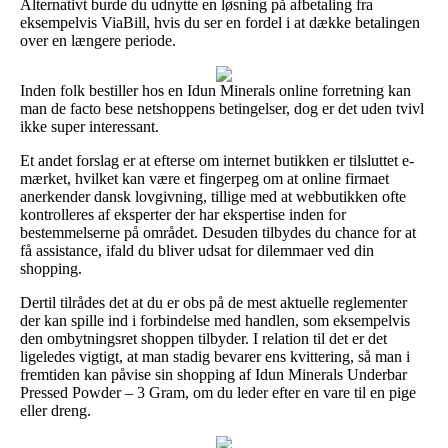
Alternativt burde du udnytte en løsning på afbetaling fra
eksempelvis ViaBill, hvis du ser en fordel i at dække betalingen
over en længere periode.
Inden folk bestiller hos en Idun Minerals online forretning kan
man de facto bese netshoppens betingelser, dog er det uden tvivl
ikke super interessant.
Et andet forslag er at efterse om internet butikken er tilsluttet e-
mærket, hvilket kan være et fingerpeg om at online firmaet
anerkender dansk lovgivning, tillige med at webbutikken ofte
kontrolleres af eksperter der har ekspertise inden for
bestemmelserne på området. Desuden tilbydes du chance for at
få assistance, ifald du bliver udsat for dilemmaer ved din
shopping.
Dertil tilrådes det at du er obs på de mest aktuelle reglementer
der kan spille ind i forbindelse med handlen, som eksempelvis
den ombytningsret shoppen tilbyder. I relation til det er det
ligeledes vigtigt, at man stadig bevarer ens kvittering, så man i
fremtiden kan påvise sin shopping af Idun Minerals Underbar
Pressed Powder – 3 Gram, om du leder efter en vare til en pige
eller dreng.