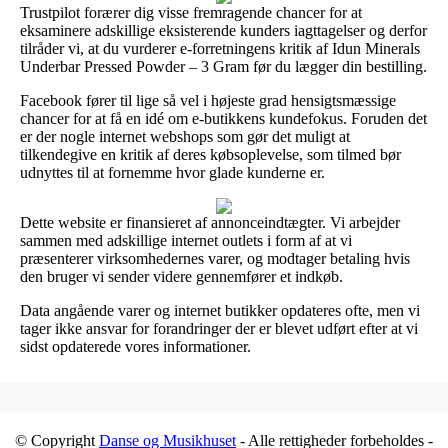
Trustpilot forærer dig visse fremragende chancer for at
eksaminere adskillige eksisterende kunders iagttagelser og derfor
tilråder vi, at du vurderer e-forretningens kritik af Idun Minerals
Underbar Pressed Powder – 3 Gram før du lægger din bestilling.
Facebook fører til lige så vel i højeste grad hensigtsmæssige
chancer for at få en idé om e-butikkens kundefokus. Foruden det
er der nogle internet webshops som gør det muligt at
tilkendegive en kritik af deres købsoplevelse, som tilmed bør
udnyttes til at fornemme hvor glade kunderne er.
Dette website er finansieret af annonceindtægter. Vi arbejder
sammen med adskillige internet outlets i form af at vi
præsenterer virksomhedernes varer, og modtager betaling hvis
den bruger vi sender videre gennemfører et indkøb.
Data angående varer og internet butikker opdateres ofte, men vi
tager ikke ansvar for forandringer der er blevet udført efter at vi
sidst opdaterede vores informationer.
© Copyright
Danse og Musikhuset
- Alle rettigheder forbeholdes -