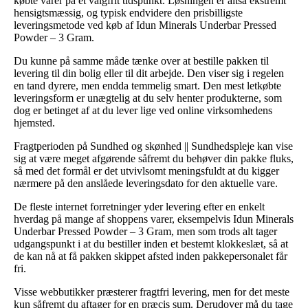
købte varer på et valgfrit tidspunkt. Løsningen er altså ekstremt
hensigtsmæssig, og typisk endvidere den prisbilligste
leveringsmetode ved køb af Idun Minerals Underbar Pressed
Powder – 3 Gram.
Du kunne på samme måde tænke over at bestille pakken til
levering til din bolig eller til dit arbejde. Den viser sig i regelen
en tand dyrere, men endda temmelig smart. Den mest letkøbte
leveringsform er unægtelig at du selv henter produkterne, som
dog er betinget af at du lever lige ved online virksomhedens
hjemsted.
Fragtperioden på Sundhed og skønhed || Sundhedspleje kan vise
sig at være meget afgørende såfremt du behøver din pakke fluks,
så med det formål er det utvivlsomt meningsfuldt at du kigger
nærmere på den anslåede leveringsdato for den aktuelle vare.
De fleste internet forretninger yder levering efter en enkelt
hverdag på mange af shoppens varer, eksempelvis Idun Minerals
Underbar Pressed Powder – 3 Gram, men som trods alt tager
udgangspunkt i at du bestiller inden et bestemt klokkeslæt, så at
de kan nå at få pakken skippet afsted inden pakkepersonalet får
fri.
Visse webbutikker præsterer fragtfri levering, men for det meste
kun såfremt du aftager for en præcis sum. Derudover må du tage