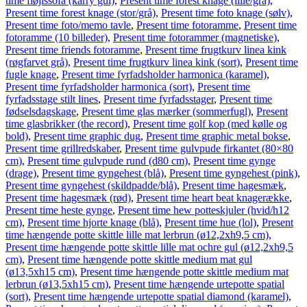
time fløjlssofa (karry gul)
,
Present time forest knage (lille/grå)
,
Present time forest knage (stor/grå)
,
Present time foto knage (sølv)
,
Present time foto/memo tavle
,
Present time fotoramme
,
Present time
fotoramme (10 billeder)
,
Present time fotorammer (magnetiske)
,
Present time friends fotoramme
,
Present time frugtkurv linea kink
(røgfarvet grå)
,
Present time frugtkurv linea kink (sort)
,
Present time
fugle knage
,
Present time fyrfadsholder harmonica (karamel)
,
Present time fyrfadsholder harmonica (sort)
,
Present time
fyrfadsstage stilt lines
,
Present time fyrfadsstager
,
Present time
fødselsdagskage
,
Present time glas mærker (sommerfugl)
,
Present
time glasbrikker (the record)
,
Present time golf kop (med kølle og
bold)
,
Present time graphic dug
,
Present time graphic metal bokse
,
Present time grillredskaber
,
Present time gulvpude firkantet (80×80
cm)
,
Present time gulvpude rund (d80 cm)
,
Present time gynge
(drage)
,
Present time gyngehest (blå)
,
Present time gyngehest (pink)
,
Present time gyngehest (skildpadde/blå)
,
Present time hagesmæk
,
Present time hagesmæk (rød)
,
Present time heart beat knagerække
,
Present time heste gynge
,
Present time hew potteskjuler (hvid/h12
cm)
,
Present time hjorte knage (blå)
,
Present time hue (lol)
,
Present
time hængende potte skittle lille mat lerbrun (ø12,2xh9,5 cm)
,
Present time hængende potte skittle lille mat ochre gul (ø12,2xh9,5
cm)
,
Present time hængende potte skittle medium mat gul
(ø13,5xh15 cm)
,
Present time hængende potte skittle medium mat
lerbrun (ø13,5xh15 cm)
,
Present time hængende urtepotte spatial
(sort)
,
Present time hængende urtepotte spatial diamond (karamel)
,