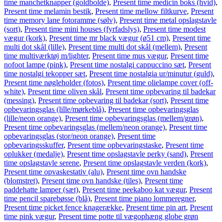
time manchetknapper (goldbolde)
,
Present time medicin boks (hvid)
,
Present time melamin bestik
,
Present time mellow filtkurve
,
Present
time memory lane fotoramme (sølv)
,
Present time metal opslagstavle
(sort)
,
Present time mini houses (fyrfadslys)
,
Present time modest
vægur (kork)
,
Present time mr black vægur (ø51 cm)
,
Present time
multi dot skål (lille)
,
Present time multi dot skål (mellem)
,
Present
time multiværktøj m/lighter
,
Present time mus vægur
,
Present time
nofoot lampe (pink)
,
Present time nostalgi cappuccino sæt
,
Present
time nostalgi tekopper sæt
,
Present time nostalgia ur/minutur (guld)
,
Present time nøgleholder (fotos)
,
Present time olielampe cover (off-
white)
,
Present time oliven skål
,
Present time opbevaring til badekar
(messing)
,
Present time opbevaring til badekar (sort)
,
Present time
opbevaringsglas (lille/mørkeblå)
,
Present time opbevaringsglas
(lille/neon orange)
,
Present time opbevaringsglas (mellem/grøn)
,
Present time opbevaringsglas (mellem/neon orange)
,
Present time
opbevaringsglas (stor/neon orange)
,
Present time
opbevaringsskuffer
,
Present time opbevaringstaske
,
Present time
oplukker (medalje)
,
Present time opslagstavle perky (sand)
,
Present
time opslagstavle serene
,
Present time opslagstavle verden (kork)
,
Present time opvaskestativ (alu)
,
Present time ovn handske
(blomstret)
,
Present time ovn handske (tiles)
,
Present time
paddehatte lamper (sæt)
,
Present time peekaboo kat vægur
,
Present
time pencil sparebøsse (blå)
,
Present time piano lommeregner
,
Present time picket fence knagerække
,
Present time pin art
,
Present
time pink vægur
,
Present time potte til vægophæng globe grøn