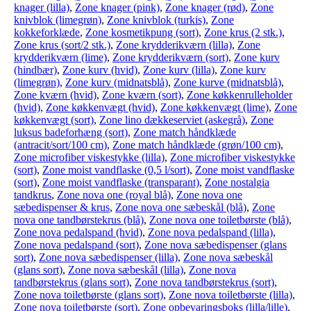
knager (lilla)
,
Zone knager (pink)
,
Zone knager (rød)
,
Zone
knivblok (limegrøn)
,
Zone knivblok (turkis)
,
Zone
kokkeforklæde
,
Zone kosmetikpung (sort)
,
Zone krus (2 stk.)
,
Zone krus (sort/2 stk.)
,
Zone krydderikværn (lilla)
,
Zone
krydderikværn (lime)
,
Zone krydderikværn (sort)
,
Zone kurv
(hindbær)
,
Zone kurv (hvid)
,
Zone kurv (lilla)
,
Zone kurv
(limegrøn)
,
Zone kurv (midnatsblå)
,
Zone kurve (midnatsblå)
,
Zone kværn (hvid)
,
Zone kværn (sort)
,
Zone køkkenrulleholder
(hvid)
,
Zone køkkenvægt (hvid)
,
Zone køkkenvægt (lime)
,
Zone
køkkenvægt (sort)
,
Zone lino dækkeserviet (askegrå)
,
Zone
luksus badeforhæng (sort)
,
Zone match håndklæde
(antracit/sort/100 cm)
,
Zone match håndklæde (grøn/100 cm)
,
Zone microfiber viskestykke (lilla)
,
Zone microfiber viskestykke
(sort)
,
Zone moist vandflaske (0,5 l/sort)
,
Zone moist vandflaske
(sort)
,
Zone moist vandflaske (transparant)
,
Zone nostalgia
tandkrus
,
Zone nova one (royal blå)
,
Zone nova one
sæbedispenser & krus
,
Zone nova one sæbeskål (blå)
,
Zone
nova one tandbørstekrus (blå)
,
Zone nova one toiletbørste (blå)
,
Zone nova pedalspand (hvid)
,
Zone nova pedalspand (lilla)
,
Zone nova pedalspand (sort)
,
Zone nova sæbedispenser (glans
sort)
,
Zone nova sæbedispenser (lilla)
,
Zone nova sæbeskål
(glans sort)
,
Zone nova sæbeskål (lilla)
,
Zone nova
tandbørstekrus (glans sort)
,
Zone nova tandbørstekrus (sort)
,
Zone nova toiletbørste (glans sort)
,
Zone nova toiletbørste (lilla)
,
Zone nova toiletbørste (sort)
,
Zone opbevaringsboks (lilla/lille)
,