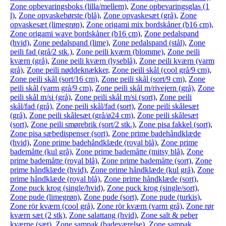
Zone opbevaringsboks (lilla/mellem)
,
Zone opbevaringsglas (1
l)
,
Zone opvaskebørste (blå)
,
Zone opvaskesæt (grå)
,
Zone
opvaskesæt (limegrøn)
,
Zone origami mix bordskåner (b16 cm)
,
Zone origami wave bordskåner (b16 cm)
,
Zone pedalspand
(hvid)
,
Zone pedalspand (lime)
,
Zone pedalspand (stål)
,
Zone
peili fad (grå/2 stk.)
,
Zone peili kværn (blomme)
,
Zone peili
kværn (grå)
,
Zone peili kværn (lyseblå)
,
Zone peili kværn (varm
grå)
,
Zone peili nøddeknækker
,
Zone peili skål (cool grå/9 cm)
,
Zone peili skål (sort/16 cm)
,
Zone peili skål (sort/9 cm)
,
Zone
peili skål (varm grå/9 cm)
,
Zone peili skål m/rivejern (grå)
,
Zone
peili skål m/si (grå)
,
Zone peili skål m/si (sort)
,
Zone peili
skål/fad (grå)
,
Zone peili skål/fad (sort)
,
Zone peili skålesæt
(grå)
,
Zone peili skålesæt (grå/ø24 cm)
,
Zone peili skålesæt
(sort)
,
Zone peili smørebrik (sort/2 stk.)
,
Zone pisa fakkel (sort)
,
Zone pisa sæbedispenser (sort)
,
Zone prime badehåndklæde
(hvid)
,
Zone prime badehåndklæde (royal blå)
,
Zone prime
bademåtte (kul grå)
,
Zone prime bademåtte (mitsy blå)
,
Zone
prime bademåtte (royal blå)
,
Zone prime bademåtte (sort)
,
Zone
prime håndklæde (hvid)
,
Zone prime håndklæde (kul grå)
,
Zone
prime håndklæde (royal blå)
,
Zone prime håndklæde (sort)
,
Zone puck krog (single/hvid)
,
Zone puck krog (single/sort)
,
Zone pude (limegrøn)
,
Zone pude (sort)
,
Zone pude (turkis)
,
Zone rör kværn (cool grå)
,
Zone rör kværn (varm grå)
,
Zone rør
kværn sæt (2 stk)
,
Zone salattang (hvid)
,
Zone salt & peber
kværne (sæt)
,
Zone sampak (badeværelse)
,
Zone sampak