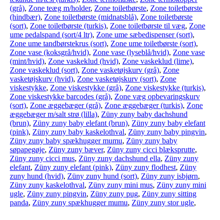
(grå)
,
Zone teæg m/holder
,
Zone toiletbørste
,
Zone toiletbørste
(hindbær)
,
Zone toiletbørste (midnatsblå)
,
Zone toiletbørste
(sort)
,
Zone toiletbørste (turkis)
,
Zone toiletbørste til væg
,
Zone
ume pedalspand (sort/4 ltr)
,
Zone ume sæbedispenser (sort)
,
Zone ume tandbørstekrus (sort)
,
Zone ume toiletbørste (sort)
,
Zone vase (koksgrå/hvid)
,
Zone vase (lyseblå/hvid)
,
Zone vase
(mint/hvid)
,
Zone vaskeklud (hvid)
,
Zone vaskeklud (lime)
,
Zone vaskeklud (sort)
,
Zone vasketøjskurv (grå)
,
Zone
vasketøjskurv (hvid)
,
Zone vasketøjskurv (sort)
,
Zone
viskestykke
,
Zone viskestykke (grå)
,
Zone viskestykke (turkis)
,
Zone viskestykke barcodes (grå)
,
Zone væg opbevaringskurv
(sort)
,
Zone æggebæger (grå)
,
Zone æggebæger (turkis)
,
Zone
æggebæger m/salt strø (lilla)
,
Züny zuny baby dachshund
(brun)
,
Züny zuny baby elefant (brun)
,
Züny zuny baby elefant
(pink)
,
Züny zuny baby kaskelothval
,
Züny zuny baby pingvin
,
Züny zuny baby spækhugger mumu
,
Züny zuny baby
søpapegøje
,
Züny zuny bæver
,
Züny zuny cicci blæksprutte
,
Züny zuny cicci mus
,
Züny zuny dachshund ella
,
Züny zuny
elefant
,
Züny zuny elefant (pink)
,
Züny zuny flodhest
,
Züny
zuny hund (hvid)
,
Züny zuny hund (sort)
,
Züny zuny isbjørn
,
Züny zuny kaskelothval
,
Züny zuny mini mus
,
Züny zuny mini
ugle
,
Züny zuny pingvin
,
Züny zuny pug
,
Züny zuny sitting
panda
,
Züny zuny spækhugger mumu
,
Züny zuny stor ugle
,