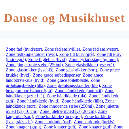
Danse og Musikhuset
Zone fad (hvid/stor)
,
Zone fad (sølv/lille)
,
Zone fad (sølv/stor)
,
Zone fedtkugleholder (hvid)
,
Zone filt kurv (grå)
,
Zone filt kurv
(mørkegrå)
,
Zone fuglehus (hvid)
,
Zone fyrfadsstage (gummi)
,
Zone ginger note sæbe (250ml)
,
Zone glasbrikker (lyse grå)
,
Zone glasbrikker (lyseblå)
,
Zone glasbrikker (sort)
,
Zone grace
krukke (hvid)
,
Zone grace sæbedispenser
,
Zone grace
tandbørstekrus (hvid)
,
Zone grace toiletbørste
,
Zone
grøntsagsbørste (lilla)
,
Zone grøntsagsskræller (lilla)
,
Zone
hexagon bordskåner (grå)
,
Zone håndklæde (antracit)
,
Zone
håndklæde (azur blå)
,
Zone håndklæde (blå)
,
Zone håndklæde
(grå)
,
Zone håndklæde (hvid)
,
Zone håndklæde (lilla)
,
Zone
håndklæde (sort)
,
Zone innocence sæbe (250ml)
,
Zone juletræ
m/led lys (16 cm)
,
Zone juletræ m/led lys (20 cm)
,
Zone
kagerulle (sort)
,
Zone karklude (limegrøn)
,
Zone karklude
(lysegrå/3 stk.)
,
Zone karklude (rød)
,
Zone karklude (turkis)
,
Zone knager (grøn)
,
Zone knager (grå)
,
Zone knager (gul)
,
Zone