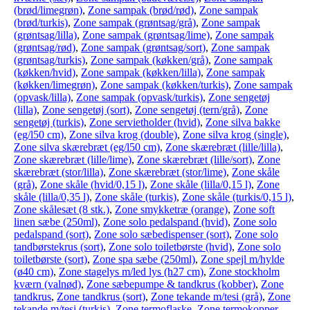
(brød/limegrøn)
,
Zone sampak (brød/rød)
,
Zone sampak
(brød/turkis)
,
Zone sampak (grøntsag/grå)
,
Zone sampak
(grøntsag/lilla)
,
Zone sampak (grøntsag/lime)
,
Zone sampak
(grøntsag/rød)
,
Zone sampak (grøntsag/sort)
,
Zone sampak
(grøntsag/turkis)
,
Zone sampak (køkken/grå)
,
Zone sampak
(køkken/hvid)
,
Zone sampak (køkken/lilla)
,
Zone sampak
(køkken/limegrøn)
,
Zone sampak (køkken/turkis)
,
Zone sampak
(opvask/lilla)
,
Zone sampak (opvask/turkis)
,
Zone sengetøj
(lilla)
,
Zone sengetøj (sort)
,
Zone sengetøj (tern/grå)
,
Zone
sengetøj (turkis)
,
Zone servietholder (hvid)
,
Zone silva bakke
(eg/l50 cm)
,
Zone silva krog (double)
,
Zone silva krog (single)
,
Zone silva skærebræt (eg/l50 cm)
,
Zone skærebræt (lille/lilla)
,
Zone skærebræt (lille/lime)
,
Zone skærebræt (lille/sort)
,
Zone
skærebræt (stor/lilla)
,
Zone skærebræt (stor/lime)
,
Zone skåle
(grå)
,
Zone skåle (hvid/0,15 l)
,
Zone skåle (lilla/0,15 l)
,
Zone
skåle (lilla/0,35 l)
,
Zone skåle (turkis)
,
Zone skåle (turkis/0,15 l)
,
Zone skålesæt (8 stk.)
,
Zone smykketræ (orange)
,
Zone soft
linen sæbe (250ml)
,
Zone solo pedalspand (hvid)
,
Zone solo
pedalspand (sort)
,
Zone solo sæbedispenser (sort)
,
Zone solo
tandbørstekrus (sort)
,
Zone solo toiletbørste (hvid)
,
Zone solo
toiletbørste (sort)
,
Zone spa sæbe (250ml)
,
Zone spejl m/hylde
(ø40 cm)
,
Zone stagelys m/led lys (h27 cm)
,
Zone stockholm
kværn (valnød)
,
Zone sæbepumpe & tandkrus (kobber)
,
Zone
tandkrus
,
Zone tandkrus (sort)
,
Zone tekande m/tesi (grå)
,
Zone
tekande m/tesi (turkis)
,
Zone termoflaske
,
Zone termokopper