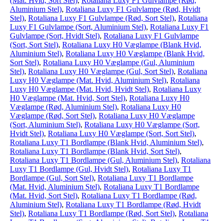
(Mat. Hvid, Sort Stel)
,
Rotaliana Luxy F1 Gulvlampe (Rød,
Aluminium Stel)
,
Rotaliana Luxy F1 Gulvlampe (Rød, Hvidt
Stel)
,
Rotaliana Luxy F1 Gulvlampe (Rød, Sort Stel)
,
Rotaliana
Luxy F1 Gulvlampe (Sort, Aluminium Stel)
,
Rotaliana Luxy F1
Gulvlampe (Sort, Hvidt Stel)
,
Rotaliana Luxy F1 Gulvlampe
(Sort, Sort Stel)
,
Rotaliana Luxy H0 Væglampe (Blank Hvid,
Aluminium Stel)
,
Rotaliana Luxy H0 Væglampe (Blank Hvid,
Sort Stel)
,
Rotaliana Luxy H0 Væglampe (Gul, Aluminium
Stel)
,
Rotaliana Luxy H0 Væglampe (Gul, Sort Stel)
,
Rotaliana
Luxy H0 Væglampe (Mat. Hvid, Aluminium Stel)
,
Rotaliana
Luxy H0 Væglampe (Mat. Hvid, Hvidt Stel)
,
Rotaliana Luxy
H0 Væglampe (Mat. Hvid, Sort Stel)
,
Rotaliana Luxy H0
Væglampe (Rød, Aluminium Stel)
,
Rotaliana Luxy H0
Væglampe (Rød, Sort Stel)
,
Rotaliana Luxy H0 Væglampe
(Sort, Aluminium Stel)
,
Rotaliana Luxy H0 Væglampe (Sort,
Hvidt Stel)
,
Rotaliana Luxy H0 Væglampe (Sort, Sort Stel)
,
Rotaliana Luxy T1 Bordlampe (Blank Hvid, Aluminium Stel)
,
Rotaliana Luxy T1 Bordlampe (Blank Hvid, Sort Stel)
,
Rotaliana Luxy T1 Bordlampe (Gul, Aluminium Stel)
,
Rotaliana
Luxy T1 Bordlampe (Gul, Hvidt Stel)
,
Rotaliana Luxy T1
Bordlampe (Gul, Sort Stel)
,
Rotaliana Luxy T1 Bordlampe
(Mat. Hvid, Aluminium Stel)
,
Rotaliana Luxy T1 Bordlampe
(Mat. Hvid, Sort Stel)
,
Rotaliana Luxy T1 Bordlampe (Rød,
Aluminium Stel)
,
Rotaliana Luxy T1 Bordlampe (Rød, Hvidt
Stel)
,
Rotaliana Luxy T1 Bordlampe (Rød, Sort Stel)
,
Rotaliana