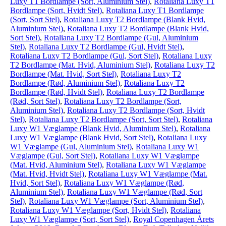
Luxy T1 Bordlampe (Sort, Aluminium Stel)
,
Rotaliana Luxy T1
Bordlampe (Sort, Hvidt Stel)
,
Rotaliana Luxy T1 Bordlampe
(Sort, Sort Stel)
,
Rotaliana Luxy T2 Bordlampe (Blank Hvid,
Aluminium Stel)
,
Rotaliana Luxy T2 Bordlampe (Blank Hvid,
Sort Stel)
,
Rotaliana Luxy T2 Bordlampe (Gul, Aluminium
Stel)
,
Rotaliana Luxy T2 Bordlampe (Gul, Hvidt Stel)
,
Rotaliana Luxy T2 Bordlampe (Gul, Sort Stel)
,
Rotaliana Luxy
T2 Bordlampe (Mat. Hvid, Aluminium Stel)
,
Rotaliana Luxy T2
Bordlampe (Mat. Hvid, Sort Stel)
,
Rotaliana Luxy T2
Bordlampe (Rød, Aluminium Stel)
,
Rotaliana Luxy T2
Bordlampe (Rød, Hvidt Stel)
,
Rotaliana Luxy T2 Bordlampe
(Rød, Sort Stel)
,
Rotaliana Luxy T2 Bordlampe (Sort,
Aluminium Stel)
,
Rotaliana Luxy T2 Bordlampe (Sort, Hvidt
Stel)
,
Rotaliana Luxy T2 Bordlampe (Sort, Sort Stel)
,
Rotaliana
Luxy W1 Væglampe (Blank Hvid, Aluminium Stel)
,
Rotaliana
Luxy W1 Væglampe (Blank Hvid, Sort Stel)
,
Rotaliana Luxy
W1 Væglampe (Gul, Aluminium Stel)
,
Rotaliana Luxy W1
Væglampe (Gul, Sort Stel)
,
Rotaliana Luxy W1 Væglampe
(Mat. Hvid, Aluminium Stel)
,
Rotaliana Luxy W1 Væglampe
(Mat. Hvid, Hvidt Stel)
,
Rotaliana Luxy W1 Væglampe (Mat.
Hvid, Sort Stel)
,
Rotaliana Luxy W1 Væglampe (Rød,
Aluminium Stel)
,
Rotaliana Luxy W1 Væglampe (Rød, Sort
Stel)
,
Rotaliana Luxy W1 Væglampe (Sort, Aluminium Stel)
,
Rotaliana Luxy W1 Væglampe (Sort, Hvidt Stel)
,
Rotaliana
Luxy W1 Væglampe (Sort, Sort Stel)
,
Royal Copenhagen Årets