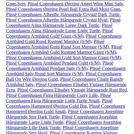
Grøn-Sort
,
Plissé Copenhagen Ørering Angel Wing Mini Sølv
,
Plissé Copenhagen Ørering Pearl Ball Extra Ball Moss Grøn
,
Plissé Copenhagen Alberthe Hårspænde Crystal Dark Turtle
,
Plissé Copenhagen Alberthe Hårspænde Crystal Hvid
,
Plissé
Copenhagen Alma Hårspænde Large Dark Turtle
,
Plissé
Copenhagen Alma Hårspænde Large Light Turtle
,
Plissé
Copenhagen Armbånd Guld Giant (S/M)
,
Plissé Copenhagen
Armbånd Guld Rund Rustrød Marmor (S/M)
,
Plissé
Copenhagen Armbånd Guld Rund Sort Marmor (S/M)
,
Plissé
Copenhagen Armbånd Guld Rustrød Marmor Giant (S/M)
,
Plissé Copenhagen Armbånd Guld Sort Marmor Giant (S/M)
,
Plissé Copenhagen Armbånd Pendant Guld (S/M)
,
Plissé
Copenhagen Armbånd Pendant Sølv (S/M)
,
Plissé Copenhagen
Armbånd Sølv Rund Sort Marmor (S/M)
,
Plissé Copenhagen
Ball On Wire Ørering Guld
,
Plissé Copenhagen Chain Bangle
Armbånd Sølv
,
Plissé Copenhagen Elisabet Vintage Hårspænde
Ecru
,
Plissé Copenhagen Elisabet Vintage Hårspænde Rust Red
,
Plissé Copenhagen Flora Hårspænde Curry Lille
,
Plissé
Copenhagen Flora Hårspænde Light Turtle Small
,
Plissé
Copenhagen Hammered Ørering Guld Big
,
Plissé Copenhagen
Hammered Ørering Guld Small
,
Plissé Copenhagen Josephine
Hårspænde Stor Dark Turtle
,
Plissé Copenhagen Josephine
Hårspænde Large Light Turtle
,
Plissé Copenhagen Josephine
Hårspænde Lille Dark Turtle
,
Plissé Copenhagen Josephine
Hårspænde Stor Hvid
,
Plissé Copenhagen Kamma Vintage