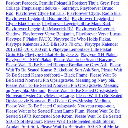
Postkort Peacock
,
Pernille Folcarelli Postkort Thuja Grey
,
Petit
Collage Træpuslespil deluxe – Safaridyr
,
Playforever Bruno,
Rød
,
Playforever Clyde Bil Lilla
,
Playforever Clyde, Radio lilla
,
Playforever Legetøjsbil Bonnie Blå
,
Playforever Legetøjsbil
Clyde Blå/Chrome
,
Playforever Legetøjsbil Le Mans Rød
,
Playforever Legetøjsbil Maverick Blå
,
Playforever Maverick
Shadow
,
Playforever Verve Benjamin
,
Playforever Verve Lucas
,
Playtype F Plakat FAUX
,
Playtype He Who Holds Plakat
,
Playtype Kalender 2015 Blå (50 x 70 cm.)
,
Playtype Kalender
2015 Blå (70 x 100 cm.)
,
Playtype Lemonface Lille Plakat
Grøn-Blå
,
Playtype Plakat Berlingske X
,
Playtype XH Plakat
,
Playtype Y – SHY Plakat
,
Please Wait to be Seated Barvogn
,
Please Wait To Be Seated Blooper Bordlampe Grey Ash
,
Please
Wait To Be Seated Kanso Bakkebord Sort Ask/Sort
,
Please Wait
To Be Seated Kanso sofabord – Black Frame
,
Please Wait To
Be Seated Nouveau Pin Opslagstavle, Messing og Navy blå
,
Please Wait To Be Seated Nouveau Pin Opslagstavle, Messing
og Navy blå, Medium
,
Please Wait To Be Seated Opslagstavle
Nouveau Oyster Grey/Messing Large
,
Please Wait To Be Seated
Opslagstavle Nouveau Pin Oyster Grey/Messing Medium
,
Please Wait To Be Seated Opslagstavle Nouveau rouge-noir
,
Please Wait to be Seated Planet Lamp Plum
,
Please Wait To Be
Seated S197R Kontorstol Sort-Krom
,
Please Wait To Be Seated
SE68 Stol Bøg-Sort
,
Please Wait To Be Seated SE68 Stol m.
Armlæn Sort-Sort
,
Please Wait To Be Seated SE68 Stol Mørke