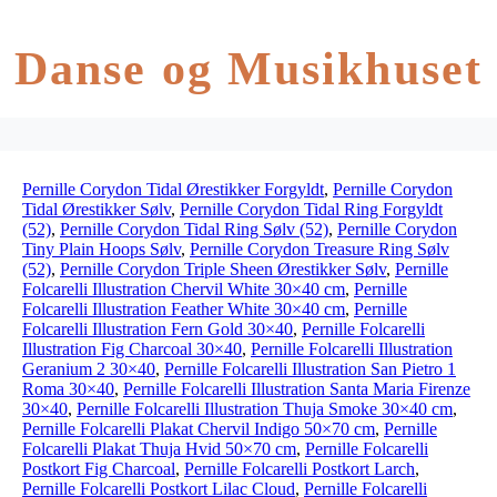
Danse og Musikhuset
Pernille Corydon Tidal Ørestikker Forgyldt
,
Pernille Corydon
Tidal Ørestikker Sølv
,
Pernille Corydon Tidal Ring Forgyldt
(52)
,
Pernille Corydon Tidal Ring Sølv (52)
,
Pernille Corydon
Tiny Plain Hoops Sølv
,
Pernille Corydon Treasure Ring Sølv
(52)
,
Pernille Corydon Triple Sheen Ørestikker Sølv
,
Pernille
Folcarelli Illustration Chervil White 30×40 cm
,
Pernille
Folcarelli Illustration Feather White 30×40 cm
,
Pernille
Folcarelli Illustration Fern Gold 30×40
,
Pernille Folcarelli
Illustration Fig Charcoal 30×40
,
Pernille Folcarelli Illustration
Geranium 2 30×40
,
Pernille Folcarelli Illustration San Pietro 1
Roma 30×40
,
Pernille Folcarelli Illustration Santa Maria Firenze
30×40
,
Pernille Folcarelli Illustration Thuja Smoke 30×40 cm
,
Pernille Folcarelli Plakat Chervil Indigo 50×70 cm
,
Pernille
Folcarelli Plakat Thuja Hvid 50×70 cm
,
Pernille Folcarelli
Postkort Fig Charcoal
,
Pernille Folcarelli Postkort Larch
,
Pernille Folcarelli Postkort Lilac Cloud
,
Pernille Folcarelli