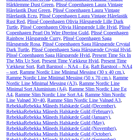
Hårklemme Dust Green
,
Plissé Copenhagen Laura Vintage
Hårelastik Dust Green
,
Plissé Copenhagen Laura Vintage
Hårelastik Ecru
,
Plissé Copenhagen Laura Vintage Hårelastik
Rust Red
,
Plissé Copenhagen Olivia Hårspænde Lille Dark
Turtle
,
Plissé Copenhagen Olivia Hårspænde Lille Hvid
,
Plissé
Copenhagen Pearl On Wire Ørering Guld
,
Plissé Copenhagen
Rainbow Hårspænde Curry
,
Plissé Copenhagen Saga
Hårspænde Rosa
,
Plissé Copenhagen Saga Hårspænde Crystal
Dark Turtle
,
Plissé Copenhagen Saga Hårspænde Crystal Hvid
,
Plissé Copenhagen Saga Hårspænde Hvid
,
Present Time Six In
The Mix Ur Sort
,
Present Time Vækkeur Hvid
,
Present Time
Vækkeur Sort
,
Raft Barstool – NA4 – Eg
,
Raft Barstool – NA4
– sort
,
Ramme Nordic Line Minimal Messing (30 x 40 cm.)
,
Ramme Nordic Line Minimal Messing (50 x 70 cm.)
,
Ramme
Nordic Line Minimal Messing (A3)
,
Ramme Nordic Line
Minimal Sort Aluminium (A4)
,
Ramme Slim Nordic Line Eg
A4
,
Ramme Slim Nordic Line Sort A4
,
Ramme Slim Nordic
Line Valnød 30×40
,
Ramme Slim Nordic Line Valnød A3
,
RebekkaRebekka Måneds Halskæde Guld (December)
,
RebekkaRebekka Måneds Halskæde Guld (February)
,
RebekkaRebekka Måneds Halskæde Guld (January)
,
RebekkaRebekka Måneds Halskæde Guld (May)
,
RebekkaRebekka Måneds Halskæde Guld (November)
,
RebekkaRebekka Måneds Halskæde Guld (October)
,
RebekkaRebekka Måneds Halskæde Guld (September)
,