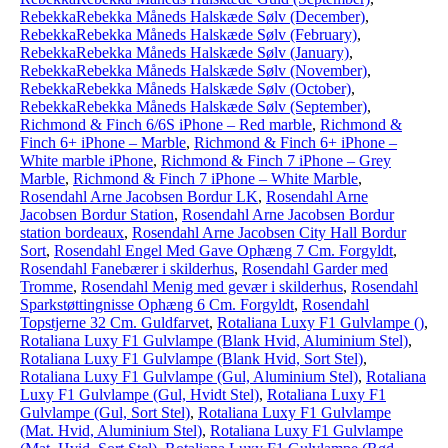
RebekkaRebekka Måneds Halskæde Sølv (December)
,
RebekkaRebekka Måneds Halskæde Sølv (February)
,
RebekkaRebekka Måneds Halskæde Sølv (January)
,
RebekkaRebekka Måneds Halskæde Sølv (November)
,
RebekkaRebekka Måneds Halskæde Sølv (October)
,
RebekkaRebekka Måneds Halskæde Sølv (September)
,
Richmond & Finch 6/6S iPhone – Red marble
,
Richmond &
Finch 6+ iPhone – Marble
,
Richmond & Finch 6+ iPhone –
White marble iPhone
,
Richmond & Finch 7 iPhone – Grey
Marble
,
Richmond & Finch 7 iPhone – White Marble
,
Rosendahl Arne Jacobsen Bordur LK
,
Rosendahl Arne
Jacobsen Bordur Station
,
Rosendahl Arne Jacobsen Bordur
station bordeaux
,
Rosendahl Arne Jacobsen City Hall Bordur
Sort
,
Rosendahl Engel Med Gave Ophæng 7 Cm. Forgyldt
,
Rosendahl Fanebærer i skilderhus
,
Rosendahl Garder med
Tromme
,
Rosendahl Menig med gevær i skilderhus
,
Rosendahl
Sparkstøttingnisse Ophæng 6 Cm. Forgyldt
,
Rosendahl
Topstjerne 32 Cm. Guldfarvet
,
Rotaliana Luxy F1 Gulvlampe ()
,
Rotaliana Luxy F1 Gulvlampe (Blank Hvid, Aluminium Stel)
,
Rotaliana Luxy F1 Gulvlampe (Blank Hvid, Sort Stel)
,
Rotaliana Luxy F1 Gulvlampe (Gul, Aluminium Stel)
,
Rotaliana
Luxy F1 Gulvlampe (Gul, Hvidt Stel)
,
Rotaliana Luxy F1
Gulvlampe (Gul, Sort Stel)
,
Rotaliana Luxy F1 Gulvlampe
(Mat. Hvid, Aluminium Stel)
,
Rotaliana Luxy F1 Gulvlampe