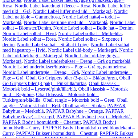
Mørkeblå
,
Nordic Label kasket med skygge og nakkeskygge –
Rosa
,
Nordic Label køredragt i fleece – Rosa
,
Nordic Label luffer
med uld – Grå
,
Nordic Label luffer med uld – Mørkegrå
,
Nordic
Label natkjole – Gammelrosa
,
Nordic Label nattøj – todelt –
Mørkeblå
,
Nordic Label peruhue med uld – Mørkeblå
,
Nordic Label
solhat – Blomster/Denim
,
Nordic Label solhat – Bølle hat – Denim
,
Nordic Label solhat – Hvid
,
Nordic Label solhat – Mørkelilla
,
Nordic Label solhat – Rosa
,
Nordic Label solhat – Sixpence i
denim
,
Nordic Label solhat – Stråhat til pige
,
Nordic Label solhat
med hagestrop – Hvid
,
Nordic Label uld-body – Mørkegrå
,
Nordic
Label uld-heldragt – Mørkegrå
,
Nordic Label uld-leggings –
Mørkegrå
,
Nordic Label underbukser – Dreng – Grå og mørkeblå
,
Nordic Label underbukser/hipsters – Pige – Grå og gammelrosa
,
Nordic Label undertrøje – Dreng – Grå
,
Nordic Label undertrøje –
Pige – Grå
,
Oball Go Grippers biler (3-pak) – Blå/gul/grøn
,
Oball
Go Grippers biler (3-pak) – Pink/lilla/turkis
,
Oball klassisk –
Motorisk bold – Lyserød/pink/lilla/blå
,
Oball klassisk – Motorisk
bold – Regnbue
,
Oball klassisk – Motorisk bold –
Turkis/grøn/blå/lilla
,
Oball rangle – Motorisk bold – Grøn
,
Oball
rangle – Motorisk bold – Rød
,
Oball rangle – Shaker
,
PAPFAR
Babyhue – Mørkeblå
,
PAPFAR Babyhue – Orange
,
PAPFAR
Babyhue (kyse) – Lyserød
,
PAPFAR Babyhue (kyse) – Mørkeblå
,
PAPFAR Body i bomuldsrib – Chestnut
,
PAPFAR Body i
bomuldsrib – Curry
,
PAPFAR Body i bomuldsrib med blondekant –
Curry
,
PAPFAR Bukser i bomuldsrib – Chestnut
,
PAPFAR Bukser