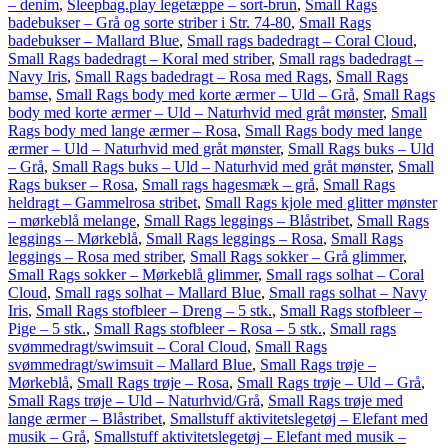
– denim
,
Sleepbag.play legetæppe – sort-brun
,
Small Rags
badebukser – Grå og sorte striber i Str. 74-80
,
Small Rags
badebukser – Mallard Blue
,
Small rags badedragt – Coral Cloud
,
Small Rags badedragt – Koral med striber
,
Small rags badedragt –
Navy Iris
,
Small Rags badedragt – Rosa med Rags
,
Small Rags
bamse
,
Small Rags body med korte ærmer – Uld – Grå
,
Small Rags
body med korte ærmer – Uld – Naturhvid med gråt mønster
,
Small
Rags body med lange ærmer – Rosa
,
Small Rags body med lange
ærmer – Uld – Naturhvid med gråt mønster
,
Small Rags buks – Uld
– Grå
,
Small Rags buks – Uld – Naturhvid med gråt mønster
,
Small
Rags bukser – Rosa
,
Small rags hagesmæk – grå
,
Small Rags
heldragt – Gammelrosa stribet
,
Small Rags kjole med glitter mønster
– mørkeblå melange
,
Small Rags leggings – Blåstribet
,
Small Rags
leggings – Mørkeblå
,
Small Rags leggings – Rosa
,
Small Rags
leggings – Rosa med striber
,
Small Rags sokker – Grå glimmer
,
Small Rags sokker – Mørkeblå glimmer
,
Small rags solhat – Coral
Cloud
,
Small rags solhat – Mallard Blue
,
Small rags solhat – Navy
Iris
,
Small Rags stofbleer – Dreng – 5 stk.
,
Small Rags stofbleer –
Pige – 5 stk.
,
Small Rags stofbleer – Rosa – 5 stk.
,
Small rags
svømmedragt/swimsuit – Coral Cloud
,
Small Rags
svømmedragt/swimsuit – Mallard Blue
,
Small Rags trøje –
Mørkeblå
,
Small Rags trøje – Rosa
,
Small Rags trøje – Uld – Grå
,
Small Rags trøje – Uld – Naturhvid/Grå
,
Small Rags trøje med
lange ærmer – Blåstribet
,
Smallstuff aktivitetslegetøj – Elefant med
musik – Grå
,
Smallstuff aktivitetslegetøj – Elefant med musik –