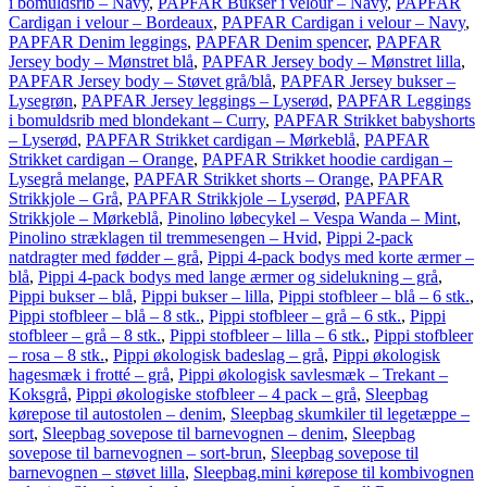
i bomuldsrib – Navy
,
PAPFAR Bukser i velour – Navy
,
PAPFAR
Cardigan i velour – Bordeaux
,
PAPFAR Cardigan i velour – Navy
,
PAPFAR Denim leggings
,
PAPFAR Denim spencer
,
PAPFAR
Jersey body – Mønstret blå
,
PAPFAR Jersey body – Mønstret lilla
,
PAPFAR Jersey body – Støvet grå/blå
,
PAPFAR Jersey bukser –
Lysegrøn
,
PAPFAR Jersey leggings – Lyserød
,
PAPFAR Leggings
i bomuldsrib med blondekant – Curry
,
PAPFAR Strikket babyshorts
– Lyserød
,
PAPFAR Strikket cardigan – Mørkeblå
,
PAPFAR
Strikket cardigan – Orange
,
PAPFAR Strikket hoodie cardigan –
Lysegrå melange
,
PAPFAR Strikket shorts – Orange
,
PAPFAR
Strikkjole – Grå
,
PAPFAR Strikkjole – Lyserød
,
PAPFAR
Strikkjole – Mørkeblå
,
Pinolino løbecykel – Vespa Wanda – Mint
,
Pinolino stræklagen til tremmesengen – Hvid
,
Pippi 2-pack
natdragter med fødder – grå
,
Pippi 4-pack bodys med korte ærmer –
blå
,
Pippi 4-pack bodys med lange ærmer og sidelukning – grå
,
Pippi bukser – blå
,
Pippi bukser – lilla
,
Pippi stofbleer – blå – 6 stk.
,
Pippi stofbleer – blå – 8 stk.
,
Pippi stofbleer – grå – 6 stk.
,
Pippi
stofbleer – grå – 8 stk.
,
Pippi stofbleer – lilla – 6 stk.
,
Pippi stofbleer
– rosa – 8 stk.
,
Pippi økologisk badeslag – grå
,
Pippi økologisk
hagesmæk i frotté – grå
,
Pippi økologisk savlesmæk – Trekant –
Koksgrå
,
Pippi økologiske stofbleer – 4 pack – grå
,
Sleepbag
kørepose til autostolen – denim
,
Sleepbag skumkiler til legetæppe –
sort
,
Sleepbag sovepose til barnevognen – denim
,
Sleepbag
sovepose til barnevognen – sort-brun
,
Sleepbag sovepose til
barnevognen – støvet lilla
,
Sleepbag.mini kørepose til kombivognen