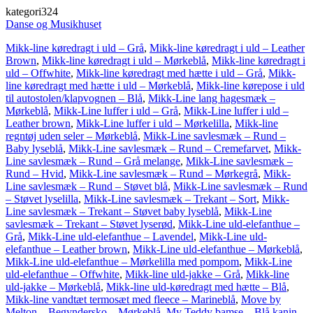
kategori324
Danse og Musikhuset
Mikk-line køredragt i uld – Grå
,
Mikk-line køredragt i uld – Leather
Brown
,
Mikk-line køredragt i uld – Mørkeblå
,
Mikk-line køredragt i
uld – Offwhite
,
Mikk-line køredragt med hætte i uld – Grå
,
Mikk-
line køredragt med hætte i uld – Mørkeblå
,
Mikk-line kørepose i uld
til autostolen/klapvognen – Blå
,
Mikk-Line lang hagesmæk –
Mørkeblå
,
Mikk-Line luffer i uld – Grå
,
Mikk-Line luffer i uld –
Leather brown
,
Mikk-Line luffer i uld – Mørkelilla
,
Mikk-line
regntøj uden seler – Mørkeblå
,
Mikk-Line savlesmæk – Rund –
Baby lyseblå
,
Mikk-Line savlesmæk – Rund – Cremefarvet
,
Mikk-
Line savlesmæk – Rund – Grå melange
,
Mikk-Line savlesmæk –
Rund – Hvid
,
Mikk-Line savlesmæk – Rund – Mørkegrå
,
Mikk-
Line savlesmæk – Rund – Støvet blå
,
Mikk-Line savlesmæk – Rund
– Støvet lyselilla
,
Mikk-Line savlesmæk – Trekant – Sort
,
Mikk-
Line savlesmæk – Trekant – Støvet baby lyseblå
,
Mikk-Line
savlesmæk – Trekant – Støvet lyserød
,
Mikk-Line uld-elefanthue –
Grå
,
Mikk-Line uld-elefanthue – Lavendel
,
Mikk-Line uld-
elefanthue – Leather brown
,
Mikk-Line uld-elefanthue – Mørkeblå
,
Mikk-Line uld-elefanthue – Mørkelilla med pompom
,
Mikk-Line
uld-elefanthue – Offwhite
,
Mikk-line uld-jakke – Grå
,
Mikk-line
uld-jakke – Mørkeblå
,
Mikk-line uld-køredragt med hætte – Blå
,
Mikk-line vandtæt termosæt med fleece – Marineblå
,
Move by
Melton – Begyndersko – Mørkeblå
,
My Teddy bamse – Blå kanin
,