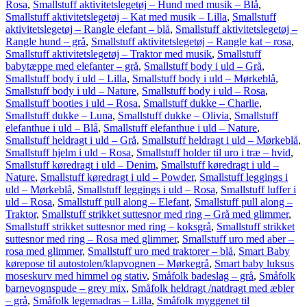
Rosa
,
Smallstuff aktivitetslegetøj – Hund med musik – Blå
,
Smallstuff aktivitetslegetøj – Kat med musik – Lilla
,
Smallstuff
aktivitetslegetøj – Rangle elefant – blå
,
Smallstuff aktivitetslegetøj –
Rangle hund – grå
,
Smallstuff aktivitetslegetøj – Rangle kat – rosa
,
Smallstuff aktivitetslegetøj – Traktor med musik
,
Smallstuff
babytæppe med elefanter – grå
,
Smallstuff body i uld – Grå
,
Smallstuff body i uld – Lilla
,
Smallstuff body i uld – Mørkeblå
,
Smallstuff body i uld – Nature
,
Smallstuff body i uld – Rosa
,
Smallstuff booties i uld – Rosa
,
Smallstuff dukke – Charlie
,
Smallstuff dukke – Luna
,
Smallstuff dukke – Olivia
,
Smallstuff
elefanthue i uld – Blå
,
Smallstuff elefanthue i uld – Nature
,
Smallstuff heldragt i uld – Grå
,
Smallstuff heldragt i uld – Mørkeblå
,
Smallstuff hjelm i uld – Rosa
,
Smallstuff holder til uro i træ – hvid
,
Smallstuff køredragt i uld – Denim
,
Smallstuff køredragt i uld –
Nature
,
Smallstuff køredragt i uld – Powder
,
Smallstuff leggings i
uld – Mørkeblå
,
Smallstuff leggings i uld – Rosa
,
Smallstuff luffer i
uld – Rosa
,
Smallstuff pull along – Elefant
,
Smallstuff pull along –
Traktor
,
Smallstuff strikket suttesnor med ring – Grå med glimmer
,
Smallstuff strikket suttesnor med ring – koksgrå
,
Smallstuff strikket
suttesnor med ring – Rosa med glimmer
,
Smallstuff uro med aber –
rosa med glimmer
,
Smallstuff uro med traktorer – blå
,
Smart Baby
kørepose til autostolen/klapvognen – Mørkegrå
,
Smart baby luksus
moseskurv med himmel og stativ
,
Småfolk badeslag – grå
,
Småfolk
barnevognspude – grey mix
,
Småfolk heldragt /natdragt med æbler
– grå
,
Småfolk legemadras – Lilla
,
Småfolk myggenet til