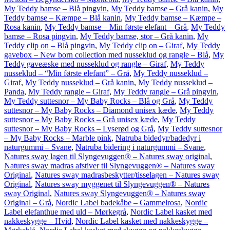
My Teddy bamse – Blå pingvin
,
My Teddy bamse – Grå kanin
,
My
Teddy bamse – Kæmpe – Blå kanin
,
My Teddy bamse – Kæmpe –
Rosa kanin
,
My Teddy bamse – Min første elefant – Grå
,
My Teddy
bamse – Rosa pingvin
,
My Teddy bamse, stor – Grå kanin
,
My
Teddy clip on – Blå pingvin
,
My Teddy clip on – Giraf
,
My Teddy
gavebox – New born collection med nusseklud og rangle – Blå
,
My
Teddy gaveæske med nusseklud og rangle – Giraf
,
My Teddy
nusseklud – “Min første elefant” – Grå
,
My Teddy nusseklud –
Giraf
,
My Teddy nusseklud – Grå kanin
,
My Teddy nusseklud –
Panda
,
My Teddy rangle – Giraf
,
My Teddy rangle – Grå pingvin
,
My Teddy suttesnor – My Baby Rocks – Blå og Grå
,
My Teddy
suttesnor – My Baby Rocks – Diamond unisex kæde
,
My Teddy
suttesnor – My Baby Rocks – Grå unisex kæde
,
My Teddy
suttesnor – My Baby Rocks – Lyserød og Grå
,
My Teddy suttesnor
– My Baby Rocks – Marble pink
,
Natruba bidedyr/badedyr i
naturgummi – Svane
,
Natruba bidering i naturgummi – Svane
,
Natures sway lagen til Slyngevuggen® – Natures sway original
,
Natures sway madras afstiver til Slyngevuggen® – Natures sway
Original
,
Natures sway madrasbeskytter/tisselagen – Natures sway
Original
,
Natures sway myggenet til Slyngevuggen® – Natures
sway Original
,
Natures sway Slyngevuggen® – Natures sway
Original – Grå
,
Nordic Label badekåbe – Gammelrosa
,
Nordic
Label elefanthue med uld – Mørkegrå
,
Nordic Label kasket med
nakkeskygge – Hvid
,
Nordic Label kasket med nakkeskygge –