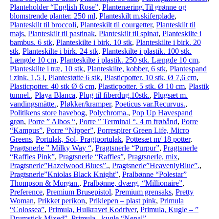
Planteholder “English Rose”
,
Plantenæring.Til grønne og
blomstrende planter. 250 ml
,
Planteskilt m.skiferplade
,
Planteskilt til broccoli
,
Planteskilt til courgetter
,
Planteskilt til
majs
,
Planteskilt til pastinak
,
Planteskilt til spinat
,
Planteskilte i
bambus. 6 stk
,
Planteskilte i birk. 10 stk
,
Planteskilte i birk. 20
stk
,
Planteskilte i birk. 24 stk
,
Planteskilte i plastik. 100 stk.
Længde 10 cm
,
Planteskilte i plastik. 250 stk. Længde 10 cm
,
Planteskilte i træ, 10 stk
,
Planteskilte, kobber, 6 stk
,
Plantespand
i zink. 1,5 l
,
Plantestøtte 6 stk
,
Plasticpotter. 10 stk. Ø 7,6 cm
,
Plasticpotter. 40 stk Ø 6 cm
,
Plasticpotter. 5 stk. Ø 10 cm
,
Plastik
tunnel.
,
Playa Blanca
,
Plug til fiberdug.10stk.
,
Plugsæt m.
vandingsmåtte.
,
Pløkker/kramper
,
Poeticus var.Recurvus.
,
Politikens store havebog
,
Polychroma.
,
Pop Up Havespand
grøn
,
Porre ” Albos “
,
Porre ” Terminal “. 4 m frøbånd
,
Porre
“Kampus”
,
Porre “Nipper”
,
Porrespirer Green Life, Micro
Greens
,
Portulak, Sol- Pragtportulak
,
Pottesæt m/ 18 potter
,
Pragtsnerle ” Milky Way “
,
Pragtsnerle “Purpur”
,
Pragtsnerle
“Raffles Pink”
,
Pragtsnerle “Raffles”
,
Pragtsnerle, mix
,
Pragtsnerle”Hazelwood Blues”.
,
Pragtsnerle”HeavenlyBlue”.
,
Pragtsnerle”Kniolas Black Knight”
,
Pralbønne “Polestar”
Thompson & Morgan.
,
Pralbønne, dværg, “Millionaire”
,
Preference
,
Premium Brusepistol
,
Premium grensaks
,
Pretty
Woman
,
Prikket perikon
,
Priklepen – plast pink
,
Primula
“Colossea”
,
Primula, Hulkravet Kodriver
,
Primula, Kugle – ”
Drumstick Mixed”
,
Primula,- kugle “Nepal”
,