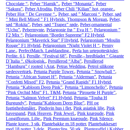
Chocolate “
,
Peber “Hamik”.
,
Peber “Monanta”
,
Peber
“Sakura”
,
Peber Afrodita
,
Peber Chili “Kilian” hot, orange.
,
Peber Hot ” De Cayenne “.
,
Peber, sød ” Marconi “
,
Peber, sød
” Mini Bell Mixed ” F1 Hybrids. Thompson & Morgan
,
Peber,
sød “Rokita”
,
Peber, sød “Trapez” røde
,
Peber,ornamental
“Uchu”
,
Pebermynte
,
Pelargonie frø ” Eva H “
,
Pelargonium ”
F2 Mix “
,
Pelargonium “Border Supreme” F2 Hybrid
,
Pelargonium “Maverick Star” F1hybrid
,
Pelargonium “Moulin
Rouge” F1 Hybrid
,
Pelargonium “Night Violet H “
,
Penny
Lane.
,
PerfectMatch. Løgblanding.
,
Perla lun urtepotteskjuler
,
Perlite. 6 l
,
Persille, “Festival 68”
,
Persille,- bredbladet ” Gigante
D´Italia “. Økologisk.
,
Persillerod “Alba”
,
Persillerod
“Hamburg” ( rooted ) Arat
,
Petras Wedding
,
Petrol silikone
sædeovertræk
,
Petunia Purple Tower.
,
Petunia ” Snowball “
,
Petunia “African Sunset H”
,
Petunia “Alderman”
,
Petunia
“Confetti Mixed” F2
,
Petunia “Grand Rapids” F1 Hybrid
,
Petunia “Kabloom Deep Pink”
,
Petunia “Limonchello”
,
Petunia
“Pink Orchid Mist” F1. T&M
,
Petunia “Pirouette H Purple”
,
Petunia “Salmon Velvet” F1 Hybrid
,
Petunia “Touha H
Burgundy”
,
Petunia”Kabloom Deep Blue”
,
PH og
fugtighedsmåler.
,
Pindsvin hus i flet
,
Pink asiatisk lilje
,
Pink
havespand
,
Pink Heaven
,
Pink Jewel.
,
Pink knæpude
,
Pink
Longiflorum. Lilje.
,
Pink Premium knæpude
,
Pink Silence
,
Plante krave. 3 stk
,
Plantebakke m.18 potter
,
Plantebakkesæt
med 18 potter. 3 dele.
,
Planteclips. 50 stk.
,
Plantegaffel i Kobber
,