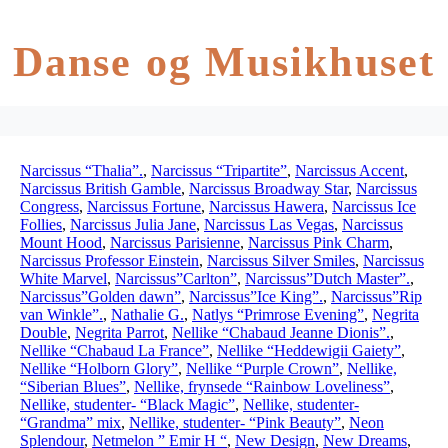
Danse og Musikhuset
Narcissus “Thalia”.
,
Narcissus “Tripartite”
,
Narcissus Accent
,
Narcissus British Gamble
,
Narcissus Broadway Star
,
Narcissus
Congress
,
Narcissus Fortune
,
Narcissus Hawera
,
Narcissus Ice
Follies
,
Narcissus Julia Jane
,
Narcissus Las Vegas
,
Narcissus
Mount Hood
,
Narcissus Parisienne
,
Narcissus Pink Charm
,
Narcissus Professor Einstein
,
Narcissus Silver Smiles
,
Narcissus
White Marvel
,
Narcissus”Carlton”
,
Narcissus”Dutch Master”.
,
Narcissus”Golden dawn”
,
Narcissus”Ice King”.
,
Narcissus”Rip
van Winkle”.
,
Nathalie G.
,
Natlys “Primrose Evening”
,
Negrita
Double
,
Negrita Parrot
,
Nellike “Chabaud Jeanne Dionis”.
,
Nellike “Chabaud La France”
,
Nellike “Heddewigii Gaiety”
,
Nellike “Holborn Glory”
,
Nellike “Purple Crown”
,
Nellike,
“Siberian Blues”
,
Nellike, frynsede “Rainbow Loveliness”
,
Nellike, studenter- “Black Magic”
,
Nellike, studenter-
“Grandma” mix
,
Nellike, studenter- “Pink Beauty”
,
Neon
Splendour
,
Netmelon ” Emir H “
,
New Design
,
New Dreams
,