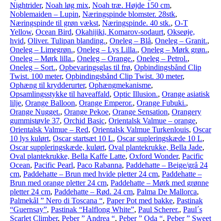
Nightrider
,
Noah løg mix
,
Noah træ. Højde 150 cm
,
Noblemaiden – Lupin
,
Næringspinde blomster. 28stk
,
Næringspinde til grøn vækst
,
Næringspinde. 40 stk.
,
O-T
Yellow
,
Ocean Bird
,
Okahijiki, Komarov-sodaurt
,
Okseøje,
hvid
,
Oliver. Tulipan blanding.
,
Oneleg – Blå
,
Oneleg – Granit.
,
Oneleg – Limegrøn.
,
Oneleg – Lys Lilla.
,
Oneleg – Mørk grøn.
,
Oneleg – Mørk lilla.
,
Oneleg – Orange.
,
Oneleg – Petrol.
,
Oneleg – Sort.
,
Opbevaringsglas til frø
,
Opbindingsbånd Clip
Twist. 100 meter
,
Opbindingsbånd Clip Twist. 30 meter
,
Ophæng til krydderurter
,
Ophængmekanisme
,
Opsamlingsstykke til haveaffald
,
Optic Illusion.
,
Orange asiatisk
lilje
,
Orange Balloon
,
Orange Emperor.
,
Orange Fubuki.
,
Orange Nugget.
,
Orange Pekoe
,
Orange Sensation
,
Orangery
gummistøvle 37
,
Orchid Basic
,
Orientalsk Valmue – orange
,
Orientalsk Valmue – Red
,
Orientalsk Valmue Turkenlouis
,
Oscar
10 lys kulørt
,
Oscar startsæt 10 L
,
Oscar supleringskæde 10 L
,
Oscar suppleringskæde, kulørt
,
Oval plantekrukke, Bella Jade
,
Oval plantekrukke, Bella Kaffe Latte
,
Oxford Wonder
,
Pacific
Ocean
,
Pacific Pearl
,
Paco Rabanna
,
Paddehatte – Beige/grå 24
cm
,
Paddehatte – Brun med hvide pletter 24 cm
,
Paddehatte –
Brun med orange pletter 24 cm
,
Paddehatte – Mørk med grønne
pletter 24 cm
,
Paddehatte – Rød. 24 cm
,
Palma De Mallorca
,
Palmekål ” Nero di Toscana “
,
Paper Pot med bakke
,
Pastinak
“Guernsay”
,
Pastinak “Halflong White”
,
Paul Scherer.
,
Paul´s
Scarlet Climber
,
Peber ” Andrea “
,
Peber ” Oda “
,
Peber ” Sweet